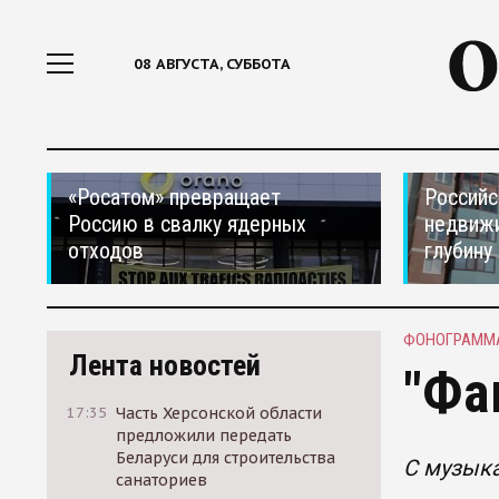
08 АВГУСТА, СУББОТА
«Росатом» превращает
Российс
Россию в свалку ядерных
недвижи
отходов
глубину
ФОНОГРАММ
Лента новостей
"Фа
17:35
Часть Херсонской области
предложили передать
Беларуси для строительства
С музыка
санаториев