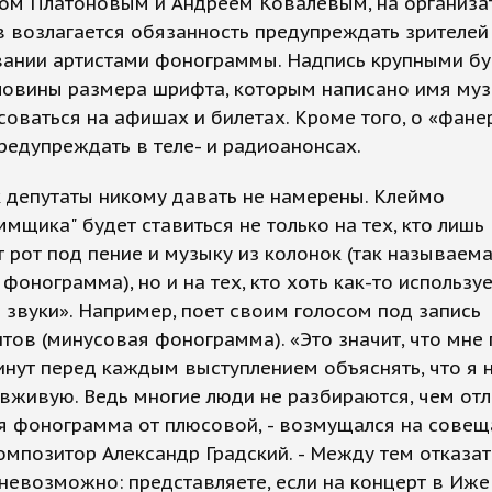
ом Платоновым и Андреем Ковалевым, на организа
 возлагается обязанность предупреждать зрителей
вании артистами фонограммы. Надпись крупными бу
ловины размера шрифта, которым написано имя муз
соваться на афишах и билетах. Кроме того, о «фане
едупреждать в теле- и радиоанонсах.
 депутаты никому давать не намерены. Клеймо
мщика" будет ставиться не только на тех, кто лишь
 рот под пение и музыку из колонок (так называем
фонограмма), но и на тех, кто хоть как-то использу
звуки». Например, поет своим голосом под запись
тов (минусовая фонограмма). «Это значит, что мне
инут перед каждым выступлением объяснять, что я 
вживую. Ведь многие люди не разбираются, чем от
я фонограмма от плюсовой, - возмущался на совещ
омпозитор Александр Градский. - Между тем отказат
невозможно: представляете, если на концерт в Иже