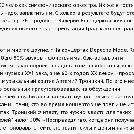
00 человек симфонического оркестра. Их же в гост
ь надо, заплатить им. Сколько в результате будут ст
 концерт?!» Продюсер Валерий Белоцерковский согл
едения нового закона репутация Градского пострад
т и многие другие. «На концертах Depeche Mode, R
50 до 80% звуков - фонограмма: бэк-вокал, ритм.
икам законопроекта надо в этом разобраться, исхо
и музыки XXI века, а не 60-х годов XX века», - про
 музыкальный критик Артемий Троицкий. По его мне
ю остальных присутствовавших на обсуждении
телей шоу-бизнеса, воевать нужно только с насто
ами - теми, кто во время концертов не поет и не иг
тах. Троицкий считает, что нужно ввести для таких
елей" налог 50%: «Несправедливо, когда они получа
е гонорары с теми, кто тратит силы и деньги на «ж