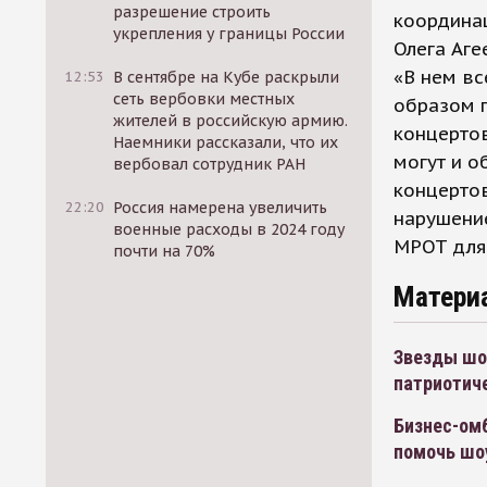
разрешение строить
координа
укрепления у границы России
Олега Аге
«В нем вс
12:53
В сентябре на Кубе раскрыли
сеть вербовки местных
образом 
жителей в российскую армию.
концертов
Наемники рассказали, что их
могут и о
вербовал сотрудник РАН
концертов
22:20
Россия намерена увеличить
нарушение
военные расходы в 2024 году
МРОТ для
почти на 70%
Матери
Звезды шо
патриотич
Бизнес-ом
помочь шо