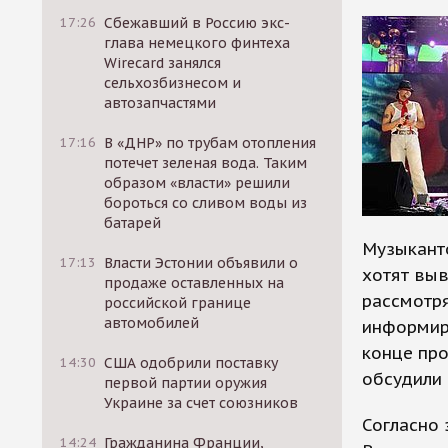
17:26
Сбежавший в Россию экс-
глава немецкого финтеха
Wirecard занялся
сельхозбизнесом и
автозапчастями
17:16
В «ДНР» по трубам отопления
потечет зеленая вода. Таким
образом «власти» решили
бороться со сливом воды из
батарей
Музыканто
17:13
Власти Эстонии объявили о
хотят выв
продаже оставленных на
рассмотря
российской границе
автомобилей
информир
конце пр
14:30
США одобрили поставку
обсудили 
первой партии оружия
Украине за счет союзников
Согласно
14:24
Гражданина Франции,