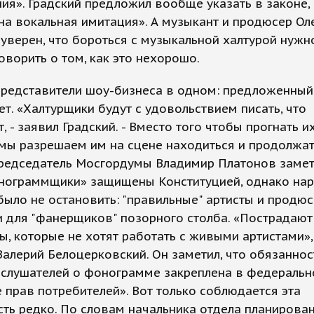
ия». Градский предложил вообще указать в законе,
а вокальная имитация». А музыкант и продюсер Ол
уверен, что бороться с музыкальной халтурой нужн
говорить о том, как это нехорошо.
представители шоу-бизнеса в одном: предложенный
т. «Халтурщики будут с удовольствием писать, что
, - заявил Градский. - Вместо того чтобы прогнать их
мы разрешаем им на сцене находиться и продолжат
Председатель Мосгордумы Владимир Платонов замет
онограммщики» защищены Конституцией, однако на
было не остановить: "правильные" артисты и продю
 для "фанерщиков" позорного столба. «Пострадают
, которые не хотят работать с живыми артистами», 
алерий Белоцерковский. Он заметил, что обязаннос
 слушателей о фонограмме закреплена в федеральн
 прав потребителей». Вот только соблюдается эта
ть редко. По словам начальника отдела планирован