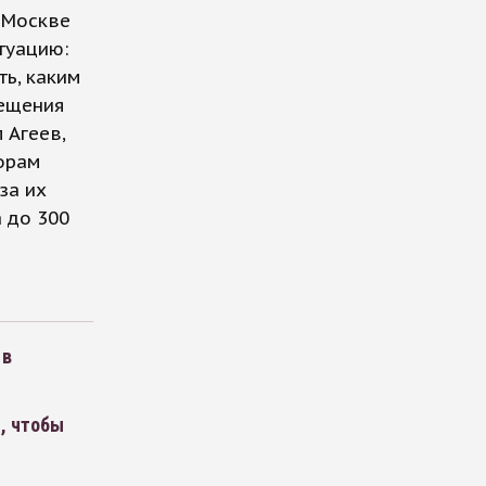
 Москве
туацию:
ть, каким
сещения
 Агеев,
орам
за их
 до 300
 в
, чтобы