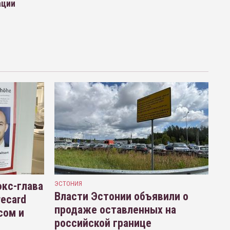
ации
кс-глава
ЭСТОНИЯ
Власти Эстонии объявили о
recard
продаже оставленных на
сом и
российской границе