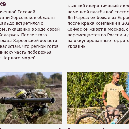
иев
Бывший операционный дир
аченной Россией
немецкой платёжной систем
ации Херсонской области
Ян Марсалек бежал из Евр
альдо встретился с
после краха компании в 202
ом Лукашенко в ходе своей
Сейчас он живёт в Москве, 
Беларусь. После этого
перемещается по России и 
глава Херсонской области
на оккупированные террит
налистам, что регион готов
Украины
инску часть побережья
и Черного морей