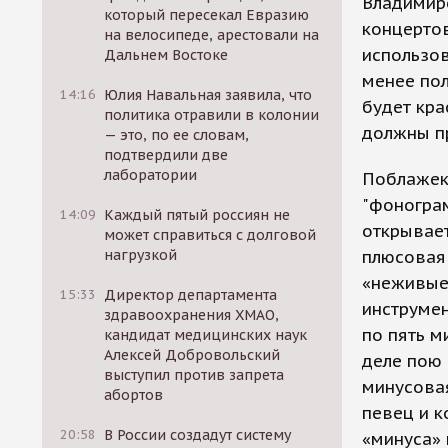
Владимир
который пересекал Евразию
концертов
на велосипеде, арестовали на
использо
Дальнем Востоке
менее по
14:16
Юлия Навальная заявила, что
будет кра
политика отравили в колонии
должны пр
— это, по ее словам,
подтвердили две
лаборатории
Поблажек
"фонограм
14:09
Каждый пятый россиян не
открывает
может справиться с долговой
нагрузкой
плюсовая 
«неживые 
15:33
Директор департамента
инструмен
здравоохранения ХМАО,
по пять м
кандидат медицинских наук
Алексей Добровольский
деле пою 
выступил против запрета
минусова
абортов
певец и к
20:58
В России создадут систему
«минуса» 