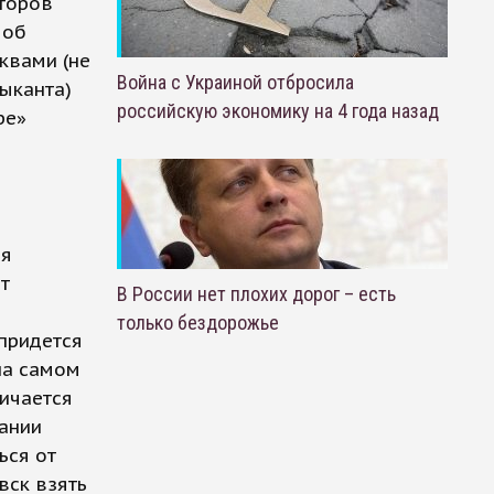
торов
 об
квами (не
Война с Украиной отбросила
ыканта)
российскую экономику на 4 года назад
ре»
ая
ет
В России нет плохих дорог – есть
только бездорожье
 придется
на самом
личается
ании
ься от
вск взять