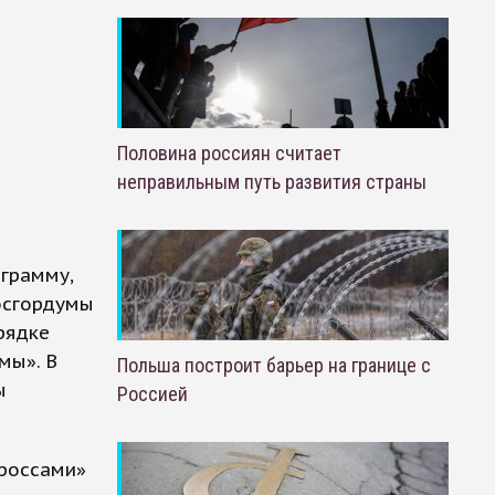
Половина россиян считает
неправильным путь развития страны
грамму,
Мосгордумы
рядке
мы». В
Польша построит барьер на границе с
ы
Россией
ороссами»