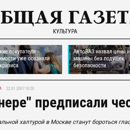
КУЛЬТУРА
кие покупатели
АвтоВАЗ назвал цены н
мости уже осознали
машины без подушек
 кризиса
безопасности
А
22.01.2007 10:20
нере" предписали че
льной халтурой в Москве станут бороться гла