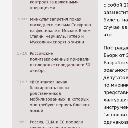
контроля за валютными
с собой 2
операциями
разместит
20:47
Минкульт запретил показ
билеты на
последнего фильма Сокурова
случае вв
на фестивале в Москве. В нем
что.
Сталин, Черчилль, Гитлер и
Муссолини спорят о жизни
Пострадаю
17:10
Российские
Бьорк от 
политзаключенные призвали
Разработч
к голодовке солидарности 30
реальност
октября
депутатов
17:12
«ВКонтакте» начал
по мнени
блокировать посты
представи
родственников
мобилизованных, в которых
халтурщик
они требуют вернуть близких
инструмен
домой
"исполнит
одинаковы
14:11
Россия, США и ЕС провели
секретные переговоры за