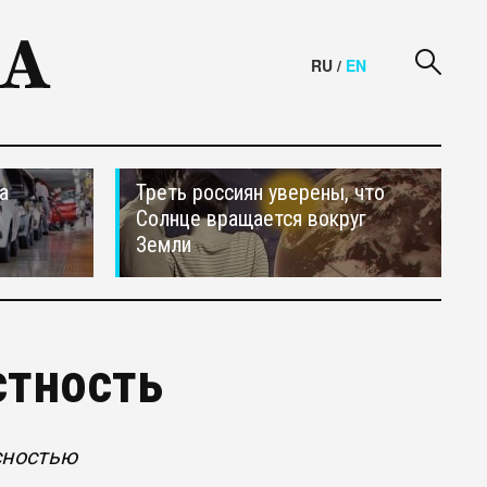
RU
/
EN
а
Треть россиян уверены, что
Солнце вращается вокруг
Земли
стность
сностью