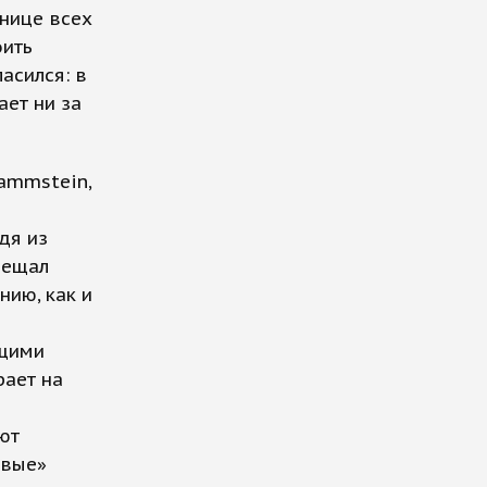
инице всех
оить
асился: в
ает ни за
ammstein,
дя из
свещал
нию, как и
ящими
рает на
ют
ивые»