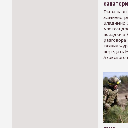
санатор
Глава назн
администр
Владимир С
Александр
поездки в 
разговора 
заявил жур
передать М
Азовского 