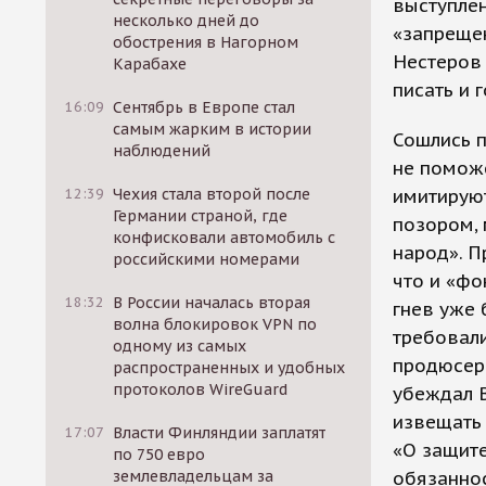
выступлен
несколько дней до
«запрещен
обострения в Нагорном
Нестеров 
Карабахе
писать и 
16:09
Сентябрь в Европе стал
самым жарким в истории
Сошлись 
наблюдений
не поможе
12:39
Чехия стала второй после
имитируют
Германии страной, где
позором, 
конфисковали автомобиль с
народ». 
российскими номерами
что и «ф
18:32
В России началась вторая
гнев уже 
волна блокировок VPN по
требовали
одному из самых
продюсеры
распространенных и удобных
протоколов WireGuard
убеждал В
извещать
17:07
Власти Финляндии заплатят
«О защите
по 750 евро
землевладельцам за
обязаннос