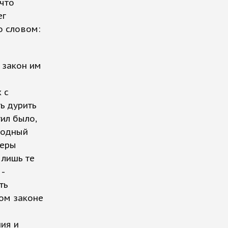
 что
ег
о словом:
 закон им
 с
ь дурить
ил было,
родный
серы
 лишь те
-
ть
ом законе
ия и