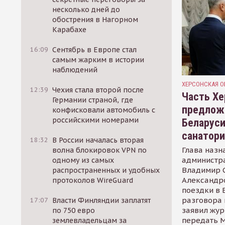
несколько дней до
обострения в Нагорном
Карабахе
16:09
Сентябрь в Европе стал
самым жарким в истории
наблюдений
ХЕРСОНСКАЯ О
12:39
Чехия стала второй после
Часть Хе
Германии страной, где
предлож
конфисковали автомобиль с
российскими номерами
Беларуси
санатор
18:32
В России началась вторая
Глава назн
волна блокировок VPN по
администр
одному из самых
Владимир С
распространенных и удобных
Александр
протоколов WireGuard
поездки в 
разговора 
17:07
Власти Финляндии заплатят
заявил жур
по 750 евро
передать М
землевладельцам за