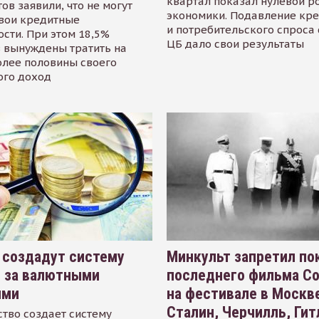
квартал показал нулевой р
ов заявили, что не могут
экономики. Подавление кр
свои кредитные
и потребительского спроса
сти. При этом 18,5%
ЦБ дало свои результаты
 вынуждены тратить на
олее половины своего
ого доход
 создадут систему
Минкульт запретил по
я за валютными
последнего фильма С
ями
на фестивале в Москве
Сталин, Черчилль, Гит
тво создает систему