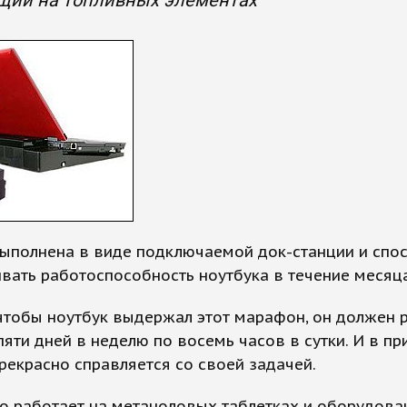
щий на топливных элементах
выполнена в виде подключаемой док-станции и спо
ать работоспособность ноутбука в течение месяца
чтобы ноутбук выдержал этот марафон, он должен 
пяти дней в неделю по восемь часов в сутки. И в п
рекрасно справляется со своей задачей.
о работает на метаноловых таблетках и оборудова