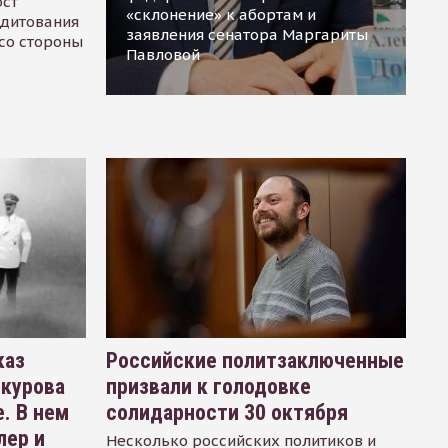
ост
«склонение» к абортам и
едитования
заявления сенатора Маргариты
 со стороны
Павловой
каз
Российские политзаключенные
окурова
призвали к голодовке
. В нем
солидарности 30 октября
лер и
Несколько российских политиков и