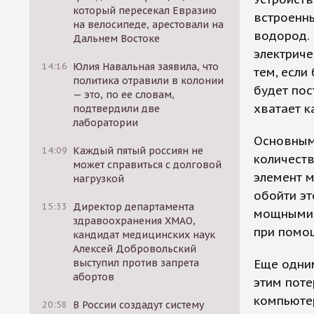
который пересекал Евразию
встроенн
на велосипеде, арестовали на
водород. 
Дальнем Востоке
электриче
14:16
Юлия Навальная заявила, что
тем, если
политика отравили в колонии
будет пос
— это, по ее словам,
хватает к
подтвердили две
лаборатории
Основным
14:09
Каждый пятый россиян не
количеств
может справиться с долговой
элемент м
нагрузкой
обойти эт
15:33
Директор департамента
мощными в
здравоохранения ХМАО,
при помо
кандидат медицинских наук
Алексей Добровольский
выступил против запрета
Еще одним
абортов
этим поте
компьютер
20:58
В России создадут систему