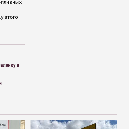
опливных
у этого
даленку в
и