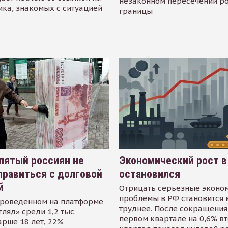
незаконном пересечении р
ика, знакомых с ситуацией
границы
пятый россиян не
Экономический рост в
равиться с долговой
остановился
й
Отрицать серьезные эконо
проблемы в РФ становится 
проведенном на платформе
труднее. После сокращения
гляд» среди 1,2 тыс.
первом квартале на 0,6% в
арше 18 лет, 22%