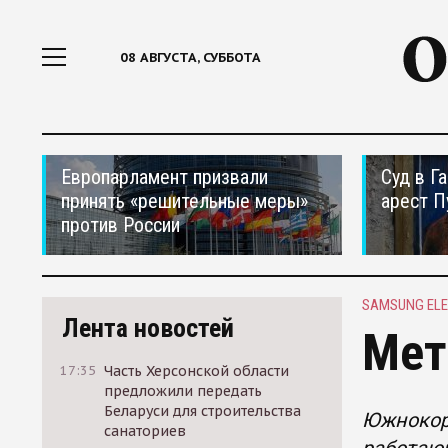
08 АВГУСТА, СУББОТА
Европарламент призвали
Суд в Г
принять «решительные меры»
арест П
против России
SAMSUNG ELE
Лента новостей
Мет
17:35
Часть Херсонской области
предложили передать
Беларуси для строительства
Южнокоре
санаториев