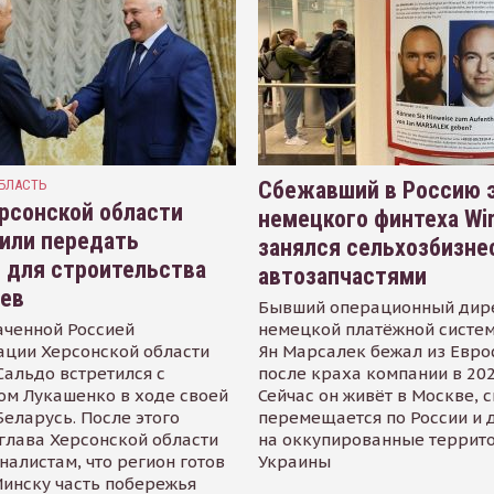
БЛАСТЬ
Сбежавший в Россию э
рсонской области
немецкого финтеха Wi
или передать
занялся сельхозбизне
 для строительства
автозапчастями
иев
Бывший операционный дир
аченной Россией
немецкой платёжной систем
ации Херсонской области
Ян Марсалек бежал из Евр
альдо встретился с
после краха компании в 202
ом Лукашенко в ходе своей
Сейчас он живёт в Москве, 
Беларусь. После этого
перемещается по России и 
глава Херсонской области
на оккупированные террит
налистам, что регион готов
Украины
инску часть побережья