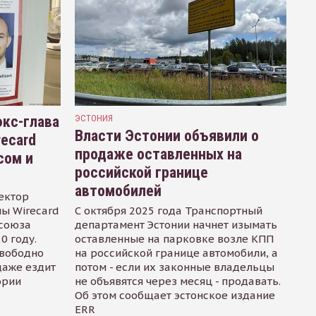
кс-глава
ЭСТОНИЯ
Власти Эстонии объявили о
recard
продаже оставленных на
сом и
российской границе
автомобилей
ектор
ы Wirecard
С октября 2025 года Транспортный
осоюза
департамент Эстонии начнет изымать
0 году.
оставленные на парковке возле КПП
свободно
на российской границе автомобили, а
даже ездит
потом - если их законные владельцы
ории
не объявятся через месяц - продавать.
Об этом сообщает эстонское издание
ERR