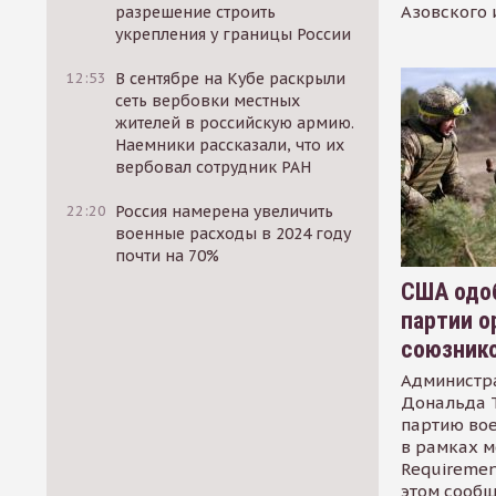
Азовского 
разрешение строить
укрепления у границы России
12:53
В сентябре на Кубе раскрыли
сеть вербовки местных
жителей в российскую армию.
Наемники рассказали, что их
вербовал сотрудник РАН
22:20
Россия намерена увеличить
военные расходы в 2024 году
почти на 70%
США одоб
партии о
союзник
Администр
Дональда 
партию во
в рамках м
Requirement
этом сообщ