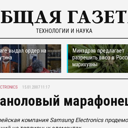
ТЕХНОЛОГИИ И НАУКА
ааге выдал ордер на
Минздрав предлагает
утина
разрешить ввоз в Рос
марихуаны
CTRONICS
15.01.2007 11:17
аноловый марафоне
йская компания Samsung Electronics продемон