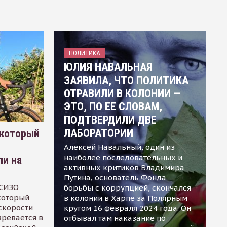
ПОЛИТИКА
ЮЛИЯ НАВАЛЬНАЯ
ЗАЯВИЛА, ЧТО ПОЛИТИКА
ОТРАВИЛИ В КОЛОНИИ —
ЭТО, ПО ЕЕ СЛОВАМ,
ПОДТВЕРДИЛИ ДВЕ
ЛАБОРАТОРИИ
 который
Алексей Навальный, один из
наиболее последовательных и
ли на
активных критиков Владимира
Путина, основатель Фонда
 СИЗО
борьбы с коррупцией, скончался
 который
в колонии в Харпе за Полярным
скорости
кругом 16 февраля 2024 года. Он
зревается в
отбывал там наказание по