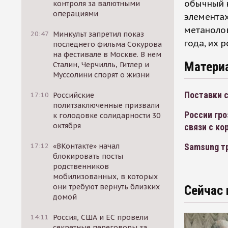
обычный 
контроля за валютными
операциями
элементах
метанолов
20:47
Минкульт запретил показ
года, их 
последнего фильма Сокурова
на фестивале в Москве. В нем
Матери
Сталин, Черчилль, Гитлер и
Муссолини спорят о жизни
Поставки с
17:10
Российские
политзаключенные призвали
России гро
к голодовке солидарности 30
октября
связи с ко
17:12
«ВКонтакте» начал
Samsung тр
блокировать посты
родственников
мобилизованных, в которых
они требуют вернуть близких
Сейчас 
домой
14:11
Россия, США и ЕС провели
секретные переговоры за