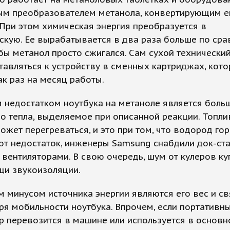
ым преобразователем метанола, конвертирующим е
При этом химическая энергия преобразуется в
скую. Ее вырабатывается в два раза больше по сра
 бы метанол просто сжигался. Сам сухой технический
тавляться к устройству в сменных карт­риджах, кот
ак раз на месяц работы.
 недостатком ноутбука на метаноле является боль
о тепла, выделяемое при описанной реакции. Топл
ожет перегреваться, и это при том, что водород го
от недостаток, инженеры Samsung снабдили док-ст
ентиляторами. В свою очередь, шум от кулеров ку
щи звукоизоляции.
 минусом источника энергии являются его вес и св
ря мобильности ноут­бука. Впрочем, если портативн
 перевозится в машине или используется в основн