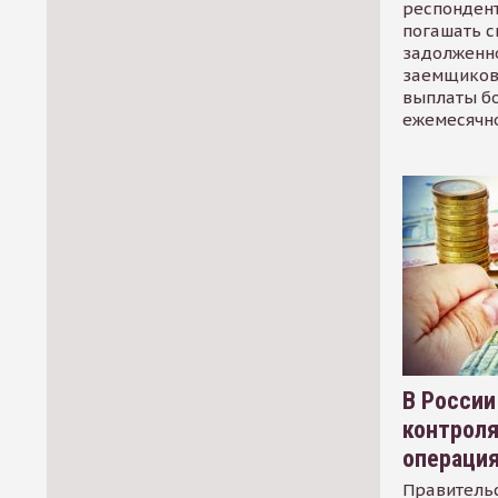
респондент
погашать 
задолженно
заемщиков
выплаты б
ежемесячн
В России
контрол
операци
Правительс