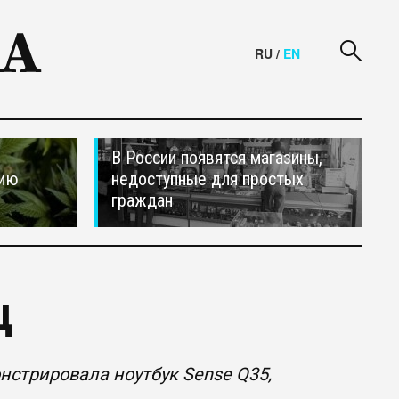
RU
/
EN
В России появятся магазины,
сию
недоступные для простых
граждан
ц
ст­рировала ноутбук Sense Q35,