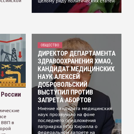
оссийской
целому ряду политических статей
ОБЩЕСТВО
ДИРЕКТОР ДЕПАРТАМЕНТА
ЗДРАВООХРАНЕНИЯ ХМАО,
КАНДИДАТ МЕДИЦИНСКИХ
НАУК АЛЕКСЕЙ
ДОБРОВОЛЬСКИЙ
ВЫСТУПИЛ ПРОТИВ
 России
ЗАПРЕТА АБОРТОВ
Мнение кандидата медицинских
мические
наук прозвучало на фоне
все
последнего предложения
 ВВП в
патриарха РПЦ Кирилла о
торой
федеральном запрете на