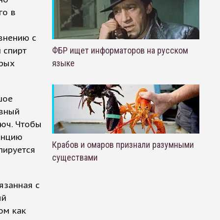
го в
внению с
 спирт
ФБР ищет информаторов на русском
орых
языке
шое
ивный
рюч. Чтобы
анцию
Крабов и омаров признали разумными
пируется
существами
язанная с
ый
ом как