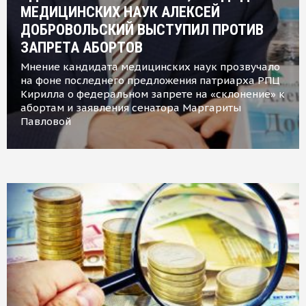
МЕДИЦИНСКИХ НАУК АЛЕКСЕЙ
ДОБРОВОЛЬСКИЙ ВЫСТУПИЛ ПРОТИВ
ЗАПРЕТА АБОРТОВ
Мнение кандидата медицинских наук прозвучало
на фоне последнего предложения патриарха РПЦ
Кирилла о федеральном запрете на «склонение» к
абортам и заявления сенатора Маргариты
Павловой