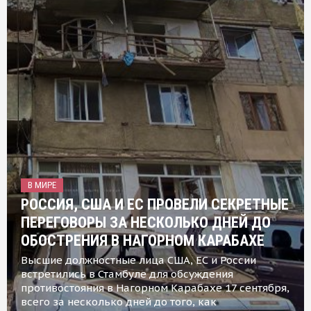
В МИРЕ
РОССИЯ, США И ЕС ПРОВЕЛИ СЕКРЕТНЫЕ
ПЕРЕГОВОРЫ ЗА НЕСКОЛЬКО ДНЕЙ ДО
ОБОСТРЕНИЯ В НАГОРНОМ КАРАБАХЕ
Высшие должностные лица США, ЕС и России
встретились в Стамбуле для обсуждения
противостояния в Нагорном Карабахе 17 сентября,
всего за несколько дней до того, как