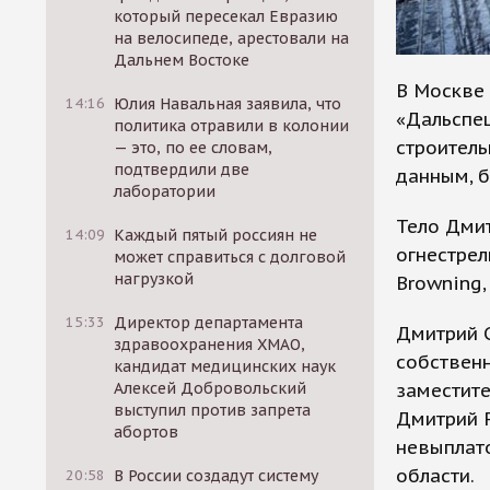
который пересекал Евразию
на велосипеде, арестовали на
Дальнем Востоке
В Москве 
14:16
Юлия Навальная заявила, что
«Дальспец
политика отравили в колонии
строител
— это, по ее словам,
подтвердили две
данным, б
лаборатории
Тело Дми
14:09
Каждый пятый россиян не
огнестрел
может справиться с долговой
нагрузкой
Browning,
15:33
Директор департамента
Дмитрий 
здравоохранения ХМАО,
собственн
кандидат медицинских наук
заместите
Алексей Добровольский
выступил против запрета
Дмитрий Р
абортов
невыплат
области.
20:58
В России создадут систему