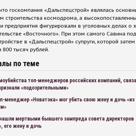
 что госкомпания «Дальспецстрой» являлась основ
ом строительства космодрома, а высокопоставленн
и предприятия фигурировали в уголовных делах о 
тельстве «Восточного». При этом самого Савина по
тройстве в «Дальспецстрой» супруги, которой затем
 800 тысяч рублей.
алы по теме
моубийства топ-менеджеров российских компаний, связ
признали «подозрительными»
п-менеджер «Новатэка» мог убить свою жену и дочь «из
ам»
 нашли мертвыми бывшего зампреда совета директоров
, его жену и дочь