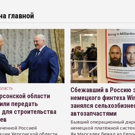
на главной
БЛАСТЬ
Сбежавший в Россию э
рсонской области
немецкого финтеха Wi
или передать
занялся сельхозбизне
 для строительства
автозапчастями
иев
Бывший операционный дир
аченной Россией
немецкой платёжной систем
ации Херсонской области
Ян Марсалек бежал из Евр