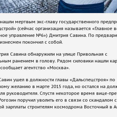
нашли мертвым экс-главу государственного предпр
строй» (сейчас организация называется «Главное 
ьное управление №6») Дмитрия Савина. По предвар
изнесмен покончил с собой.
трия Савина обнаружили на улице Привольная с
ьным ранением в голову. Рядом силовики нашли ка
 сообщает агентство «Москва».
Савин ушел в должности главы «Дальспецстроя» по
ому желанию в марте 2015 года, но остался на дол
ля руководителя. Спустя некоторое время вице-пр
огозин поручил уволить его в связи со скандалом с
ой зарплаты строителям космодрома Восточный в 