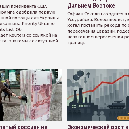
Дальнем Востоке
ация президента США
Трампа одобрила первую
Софиан Сехили находится в
енной помощи для Украины
Уссурийска. Велосипедист,
еханизма Priority Ukraine
хотел поставить рекорд по 
s List. Об
пересечения Евразии, подо
ает Reuters со ссылкой на
незаконном пересечении р
ика, знакомых с ситуацией
границы
пятый россиян не
Экономический рост в