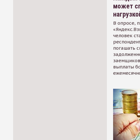
может сп
нагрузко
В опросе, 
«Яндекс.Вз
человек ст
респондент
погашать 
задолженно
заемщиков
выплаты б
ежемесячн