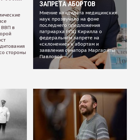
ЗАПРЕТА АБОРТОВ
Мнение кандидата медицинских
мические
наук прозвучало на фоне
все
последнего предложения
 ВВП в
патриарха РПЦ Кирилла о
торой
федеральном запрете на
ост
«склонение» к абортам и
едитования
заявления сенатора Маргариты
 со стороны
Павловой