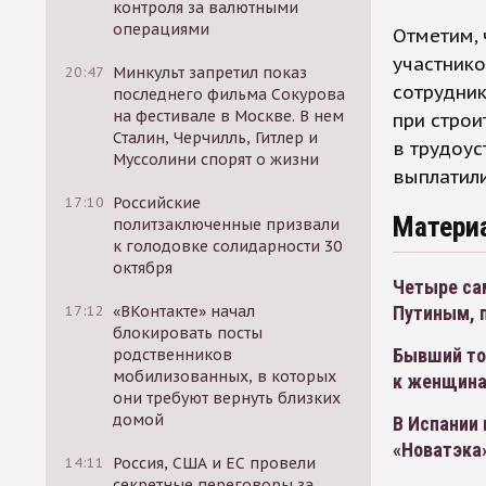
контроля за валютными
операциями
Отметим,
участник
20:47
Минкульт запретил показ
сотрудник
последнего фильма Сокурова
на фестивале в Москве. В нем
при строи
Сталин, Черчилль, Гитлер и
в трудоус
Муссолини спорят о жизни
выплатили
17:10
Российские
Матери
политзаключенные призвали
к голодовке солидарности 30
октября
Четыре са
Путиным, 
17:12
«ВКонтакте» начал
блокировать посты
Бывший то
родственников
мобилизованных, в которых
к женщин
они требуют вернуть близких
домой
В Испании
«Новатэка»
14:11
Россия, США и ЕС провели
секретные переговоры за