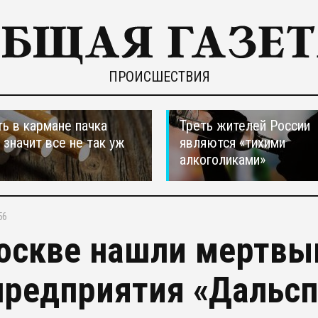
ПРОИСШЕСТВИЯ
ть в кармане пачка
Треть жителей России
, значит все не так уж
являются «тихими
алкоголиками»
56
оскве нашли мертвы
предприятия «Дальс