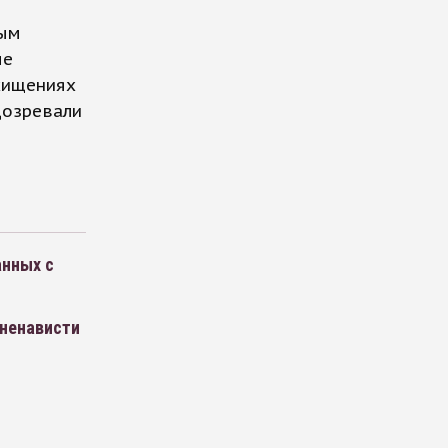
ным
ые
хищениях
дозревали
анных с
 ненависти