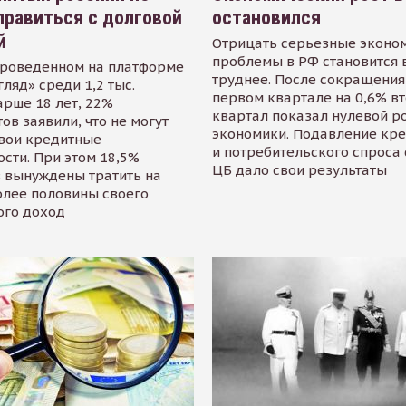
равиться с долговой
остановился
й
Отрицать серьезные эконо
проблемы в РФ становится 
проведенном на платформе
труднее. После сокращения
гляд» среди 1,2 тыс.
первом квартале на 0,6% в
арше 18 лет, 22%
квартал показал нулевой р
ов заявили, что не могут
экономики. Подавление кр
свои кредитные
и потребительского спроса
сти. При этом 18,5%
ЦБ дало свои результаты
 вынуждены тратить на
олее половины своего
ого доход