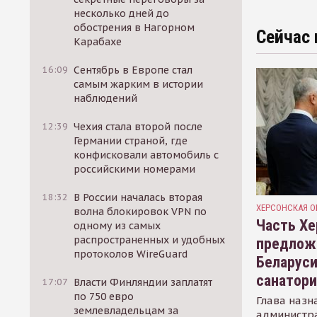
несколько дней до
обострения в Нагорном
Сейчас 
Карабахе
16:09
Сентябрь в Европе стал
самым жарким в истории
наблюдений
12:39
Чехия стала второй после
Германии страной, где
конфисковали автомобиль с
российскими номерами
18:32
В России началась вторая
ХЕРСОНСКАЯ О
волна блокировок VPN по
Часть Хе
одному из самых
распространенных и удобных
предлож
протоколов WireGuard
Беларуси
санатор
17:07
Власти Финляндии заплатят
по 750 евро
Глава назн
землевладельцам за
администр