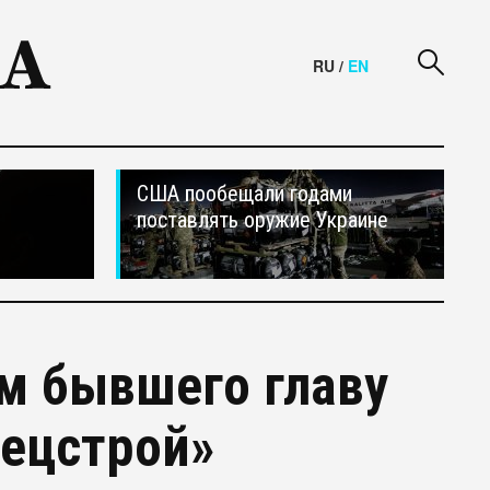
RU
/
EN
США пообещали годами
поставлять оружие Украине
м бывшего главу
пецстрой»