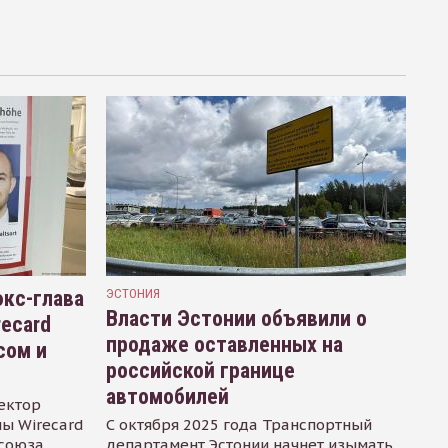
кс-глава
ЭСТОНИЯ
Власти Эстонии объявили о
recard
продаже оставленных на
сом и
российской границе
автомобилей
ектор
ы Wirecard
С октября 2025 года Транспортный
осоюза
департамент Эстонии начнет изымать