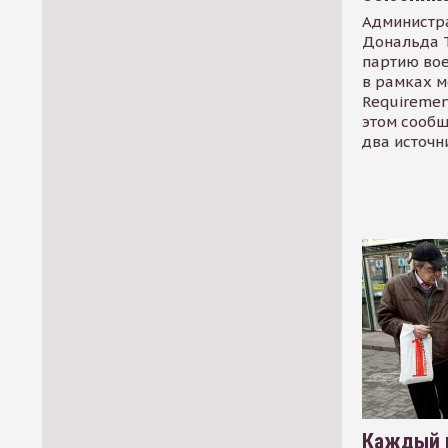
Администр
Дональда 
партию во
в рамках м
Requirement
этом сообщ
два источн
Каждый 