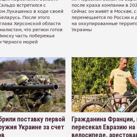
альдо встретился с
после краха компании в 202
ом Лукашенко в ходе своей
Сейчас он живёт в Москве, 
Беларусь. После этого
перемещается по России и 
глава Херсонской области
на оккупированные террит
налистам, что регион готов
Украины
инску часть побережья
и Черного морей
рили поставку первой
Гражданина Франции,
ружия Украине за счет
пересекал Евразию на
ов
велосипеде, арестова