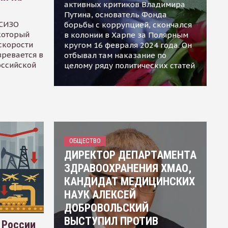
активных критиков Владимира
Путина, основатель Фонда
 СИЗО
борьбы с коррупцией, скончался
 который
в колонии в Харпе за Полярным
скорости
кругом 16 февраля 2024 года. Он
зревается в
отбывал там наказание по
оссийской
целому ряду политических статей
ОБЩЕСТВО
ДИРЕКТОР ДЕПАРТАМЕНТА
ЗДРАВООХРАНЕНИЯ ХМАО,
КАНДИДАТ МЕДИЦИНСКИХ
НАУК АЛЕКСЕЙ
ДОБРОВОЛЬСКИЙ
ВЫСТУПИЛ ПРОТИВ
 России