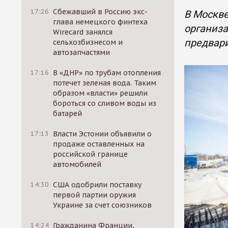
17:26
Сбежавший в Россию экс-
В Москве
глава немецкого финтеха
организа
Wirecard занялся
предвар
сельхозбизнесом и
автозапчастями
17:16
В «ДНР» по трубам отопления
потечет зеленая вода. Таким
образом «власти» решили
бороться со сливом воды из
батарей
17:13
Власти Эстонии объявили о
продаже оставленных на
российской границе
автомобилей
14:30
США одобрили поставку
первой партии оружия
Украине за счет союзников
14:24
Гражданина Франции,