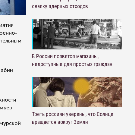
свалку ядерных отходов
иятия
военно-
ительным
В России появятся магазины,
недоступные для простых граждан
рабин
жности
емьер
Треть россиян уверены, что Солнце
вращается вокруг Земли
Амурской