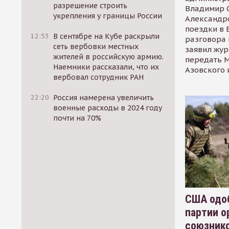
разрешение строить
Владимир С
укрепления у границы России
Александр
поездки в 
12:53
В сентябре на Кубе раскрыли
разговора 
сеть вербовки местных
заявил жур
жителей в российскую армию.
передать М
Наемники рассказали, что их
Азовского 
вербовал сотрудник РАН
22:20
Россия намерена увеличить
военные расходы в 2024 году
почти на 70%
США одоб
партии о
союзник