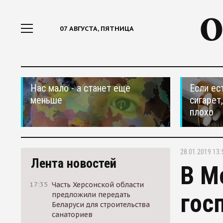
07 АВГУСТА, ПЯТНИЦА
Нас мало - а станет еще
Если ес
меньше
сигарет
плохо
28.01.2019 13:
Лента новостей
В М
17:35
Часть Херсонской области
гос
предложили передать
Беларуси для строительства
санаториев