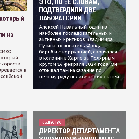
ЭТО, ПО ЕЕ СЛОВАМ,
ПОДТВЕРДИЛИ ДВЕ
ЛАБОРАТОРИИ
 который
Алексей Навальный, один из
наиболее последовательных и
ли на
активных критиков Владимира
Путина, основатель Фонда
 СИЗО
борьбы с коррупцией, скончался
 который
в колонии в Харпе за Полярным
скорости
кругом 16 февраля 2024 года. Он
зревается в
отбывал там наказание по
оссийской
целому ряду политических статей
ОБЩЕСТВО
ДИРЕКТОР ДЕПАРТАМЕНТА