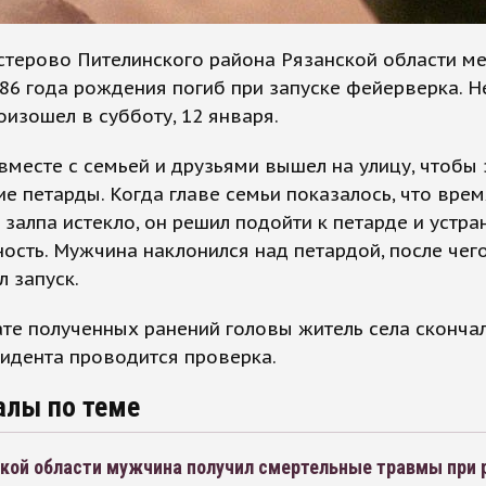
стерово Пителинского района Рязанской области м
86 года рождения погиб при запуске фейерверка. 
оизошел в субботу, 12 января.
месте с семьей и друзьями вышел на улицу, чтобы 
е петарды. Когда главе семьи показалось, что врем
залпа истекло, он решил подойти к петарде и устра
ость. Мужчина наклонился над петардой, после чег
 запуск.
ате полученных ранений головы житель села скончал
цидента проводится проверка.
алы по теме
ской области мужчина получил смертельные травмы при 