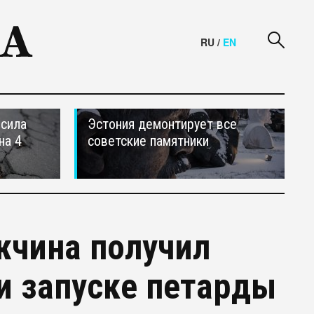
RU
/
EN
осила
Эстония демонтирует все
на 4
советские памятники
жчина получил
и запуске петарды