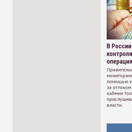
В России
контрол
операци
Правительс
мониторинг
помощью к
за оттоком 
кабмин тол
прислушив
власти