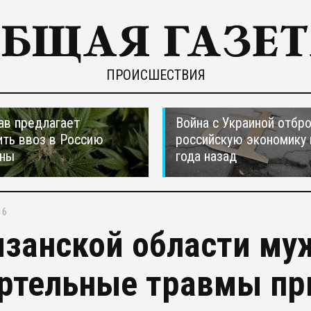
ПРОИСШЕСТВИЯ
ав предлагает
Война с Украиной отбр
ть ввоз в Россию
российскую экономику 
аны
года назад
16
язанской области му
ртельные травмы пр