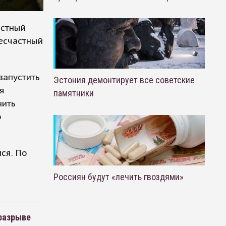
естный
Несчастный
запустить
Эстония демонтирует все советские
я
памятники
нить
о
ся. По
Россиян будут «лечить гвоздями»
разрыве