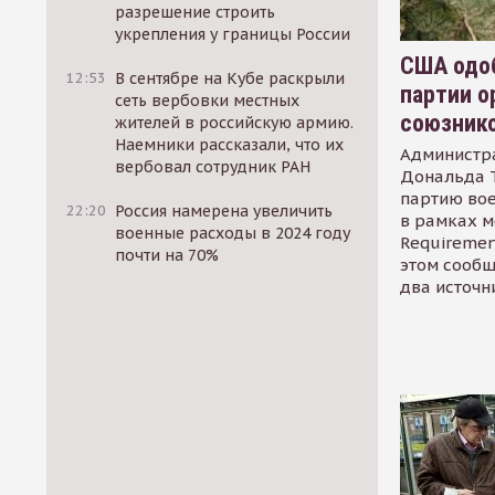
разрешение строить
укрепления у границы России
США одоб
12:53
В сентябре на Кубе раскрыли
партии о
сеть вербовки местных
союзник
жителей в российскую армию.
Наемники рассказали, что их
Администр
вербовал сотрудник РАН
Дональда 
партию во
22:20
Россия намерена увеличить
в рамках м
военные расходы в 2024 году
Requirement
почти на 70%
этом сообщ
два источн