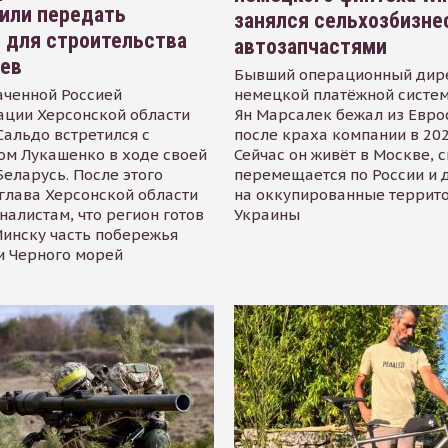
или передать
занялся сельхозбизне
 для строительства
автозапчастями
иев
Бывший операционный дир
аченной Россией
немецкой платёжной систем
ации Херсонской области
Ян Марсалек бежал из Евр
альдо встретился с
после краха компании в 202
ом Лукашенко в ходе своей
Сейчас он живёт в Москве, 
Беларусь. После этого
перемещается по России и 
глава Херсонской области
на оккупированные террит
налистам, что регион готов
Украины
инску часть побережья
и Черного морей