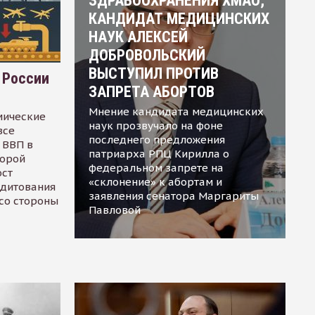
ЗДРАВООХРАНЕНИЯ ХМАО,
КАНДИДАТ МЕДИЦИНСКИХ
НАУК АЛЕКСЕЙ
ДОБРОВОЛЬСКИЙ
ВЫСТУПИЛ ПРОТИВ
 России
ЗАПРЕТА АБОРТОВ
Мнение кандидата медицинских
мические
наук прозвучало на фоне
все
последнего предложения
 ВВП в
патриарха РПЦ Кирилла о
торой
федеральном запрете на
ост
«склонение» к абортам и
едитования
заявления сенатора Маргариты
 со стороны
Павловой