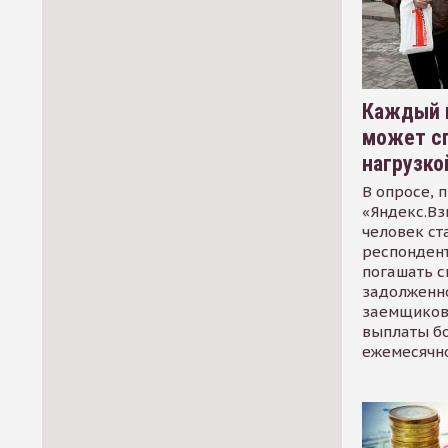
Каждый 
может сп
нагрузко
В опросе, 
«Яндекс.Вз
человек ст
респондент
погашать 
задолженно
заемщиков
выплаты б
ежемесячн