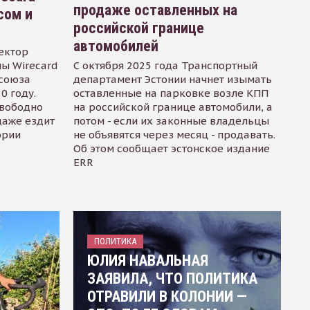
продаже оставленных на
сом и
российской границе
автомобилей
ектор
ы Wirecard
С октября 2025 года Транспортный
осоюза
департамент Эстонии начнет изымать
0 году.
оставленные на парковке возле КПП
свободно
на российской границе автомобили, а
даже ездит
потом - если их законные владельцы
ории
не объявятся через месяц - продавать.
Об этом сообщает эстонское издание
ERR
ПОЛИТИКА
ЮЛИЯ НАВАЛЬНАЯ
ЗАЯВИЛА, ЧТО ПОЛИТИКА
ОТРАВИЛИ В КОЛОНИИ —