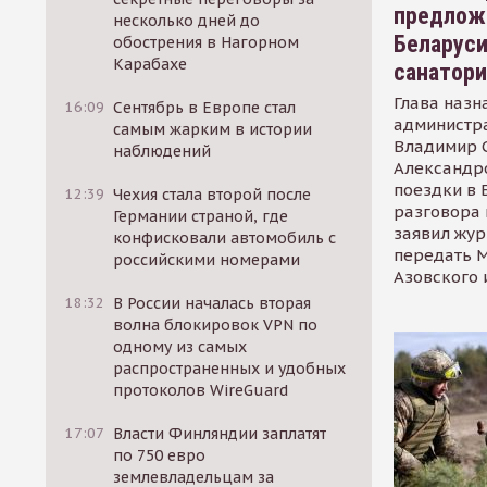
предлож
несколько дней до
Беларуси
обострения в Нагорном
Карабахе
санатор
Глава назн
16:09
Сентябрь в Европе стал
администр
самым жарким в истории
Владимир С
наблюдений
Александр
поездки в 
12:39
Чехия стала второй после
разговора 
Германии страной, где
заявил жур
конфисковали автомобиль с
передать М
российскими номерами
Азовского 
18:32
В России началась вторая
волна блокировок VPN по
одному из самых
распространенных и удобных
протоколов WireGuard
17:07
Власти Финляндии заплатят
по 750 евро
землевладельцам за