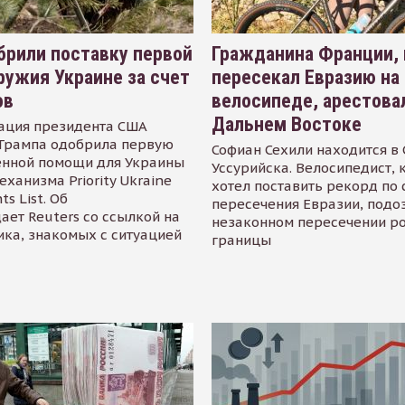
рили поставку первой
Гражданина Франции,
ружия Украине за счет
пересекал Евразию на
ов
велосипеде, арестова
Дальнем Востоке
ация президента США
Трампа одобрила первую
Софиан Сехили находится в
енной помощи для Украины
Уссурийска. Велосипедист,
еханизма Priority Ukraine
хотел поставить рекорд по 
s List. Об
пересечения Евразии, подо
ает Reuters со ссылкой на
незаконном пересечении р
ика, знакомых с ситуацией
границы