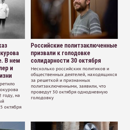
каз
Российские политзаключенные
окурова
призвали к голодовке
. В нем
солидарности 30 октября
лер и
Несколько российских политиков и
общественных деятелей, находящихся
изни
за решеткой и признанных
ретило
политзаключенными, заявили, что
Сокурова
проведут 30 октября однодневную
 году, на
голодовку
ый
15 октября