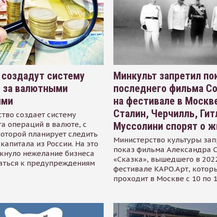
 создадут систему
Минкульт запретил по
я за валютными
последнего фильма С
ями
на фестивале в Москве
Сталин, Черчилль, Гит
тво создает систему
а операций в валюте, с
Муссолини спорят о ж
оторой планирует следить
Министерство культуры зап
капитала из России. На это
показ фильма Александра 
кнуло нежелание бизнеса
«Сказка», вышедшего в 2022
аться к предупреждениям
фестивале КАРО.Арт, котор
проходит в Москве с 10 по 