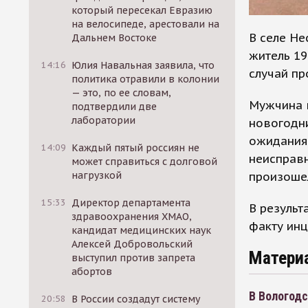
который пересекал Евразию
на велосипеде, арестовали на
В селе Не
Дальнем Востоке
житель 19
14:16
Юлия Навальная заявила, что
случай пр
политика отравили в колонии
— это, по ее словам,
Мужчина в
подтвердили две
лаборатории
новогодни
ожидания 
14:09
Каждый пятый россиян не
неисправн
может справиться с долговой
произошел
нагрузкой
15:33
Директор департамента
В результ
здравоохранения ХМАО,
факту ин
кандидат медицинских наук
Алексей Добровольский
Матери
выступил против запрета
абортов
В Вологод
20:58
В России создадут систему