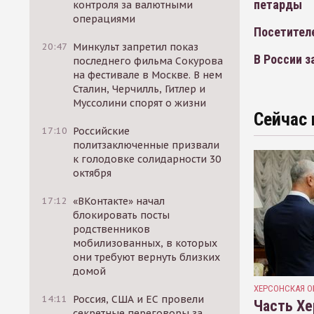
петарды
контроля за валютными
операциями
Посетител
20:47
Минкульт запретил показ
В России 
последнего фильма Сокурова
на фестивале в Москве. В нем
Сталин, Черчилль, Гитлер и
Муссолини спорят о жизни
Сейчас 
17:10
Российские
политзаключенные призвали
к голодовке солидарности 30
октября
17:12
«ВКонтакте» начал
блокировать посты
родственников
мобилизованных, в которых
они требуют вернуть близких
домой
ХЕРСОНСКАЯ О
14:11
Россия, США и ЕС провели
Часть Хе
секретные переговоры за