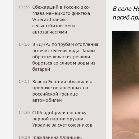
17:26
Сбежавший в Россию экс-
В селе Н
глава немецкого финтеха
погиб пр
Wirecard занялся
сельхозбизнесом и
автозапчастями
17:16
В «ДНР» по трубам отопления
потечет зеленая вода. Таким
образом «власти» решили
бороться со сливом воды из
батарей
17:13
Власти Эстонии объявили о
продаже оставленных на
российской границе
автомобилей
14:30
США одобрили поставку
первой партии оружия
Украине за счет союзников
14:24
Гражданина Франции,