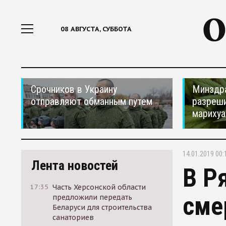
08 АВГУСТА, СУББОТА
Срочников в Украину
Минздр
отправляют обманным путем
разреши
мариху
14.01.2019 00:
Лента новостей
В Р
17:35
Часть Херсонской области
сме
предложили передать
Беларуси для строительства
санаториев