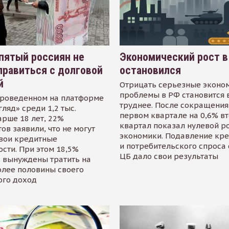
пятый россиян не
Экономический рост в
равиться с долговой
остановился
й
Отрицать серьезные эконо
проблемы в РФ становится 
проведенном на платформе
труднее. После сокращения
гляд» среди 1,2 тыс.
первом квартале на 0,6% в
арше 18 лет, 22%
квартал показал нулевой р
ов заявили, что не могут
экономики. Подавление кр
свои кредитные
и потребительского спроса
сти. При этом 18,5%
ЦБ дало свои результаты
 вынуждены тратить на
олее половины своего
ого доход