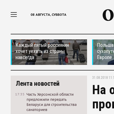
08 АВГУСТА, СУББОТА
Каждый пятый россиянин
Польша 
хочет уехать из страны
сухопут
навсегда
Европе
31.08.2018 11:
Лента новостей
На 
17:35
Часть Херсонской области
про
предложили передать
Беларуси для строительства
санаториев