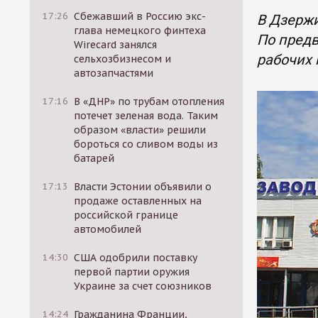
17:26
Сбежавший в Россию экс-
В Дзержи
глава немецкого финтеха
По предв
Wirecard занялся
рабочих 
сельхозбизнесом и
автозапчастями
17:16
В «ДНР» по трубам отопления
потечет зеленая вода. Таким
образом «власти» решили
бороться со сливом воды из
батарей
17:13
Власти Эстонии объявили о
продаже оставленных на
российской границе
автомобилей
14:30
США одобрили поставку
первой партии оружия
Украине за счет союзников
14:24
Гражданина Франции,