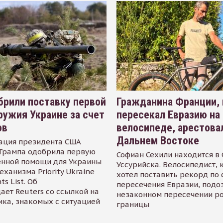
рили поставку первой
Гражданина Франции,
ружия Украине за счет
пересекал Евразию на
ов
велосипеде, арестова
Дальнем Востоке
ация президента США
Трампа одобрила первую
Софиан Сехили находится в
енной помощи для Украины
Уссурийска. Велосипедист,
еханизма Priority Ukraine
хотел поставить рекорд по 
s List. Об
пересечения Евразии, подо
ает Reuters со ссылкой на
незаконном пересечении р
ика, знакомых с ситуацией
границы