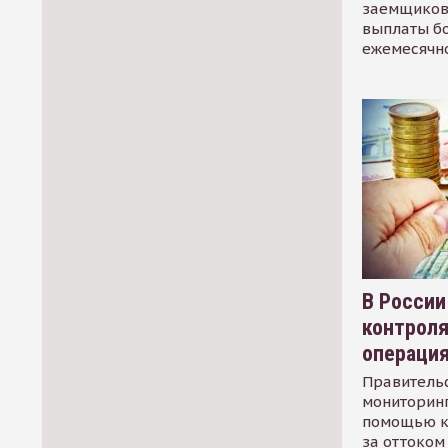
заемщиков
выплаты б
ежемесячн
В России
контрол
операци
Правительс
мониторинг
помощью к
за оттоком 