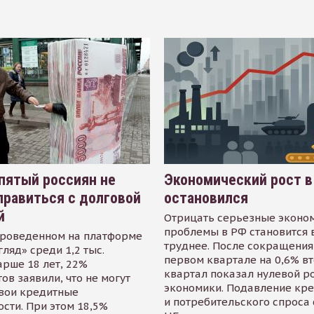
пятый россиян не
Экономический рост в
равиться с долговой
остановился
й
Отрицать серьезные эконо
проблемы в РФ становится 
проведенном на платформе
труднее. После сокращения
гляд» среди 1,2 тыс.
первом квартале на 0,6% в
арше 18 лет, 22%
квартал показал нулевой р
ов заявили, что не могут
экономики. Подавление кр
свои кредитные
и потребительского спроса
сти. При этом 18,5%