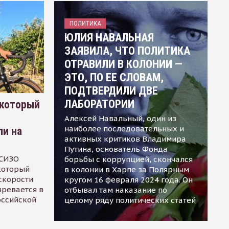
ПОЛИТИКА
ЮЛИЯ НАВАЛЬНАЯ
ЗАЯВИЛА, ЧТО ПОЛИТИКА
ОТРАВИЛИ В КОЛОНИИ —
ЭТО, ПО ЕЕ СЛОВАМ,
ПОДТВЕРДИЛИ ДВЕ
ЛАБОРАТОРИИ
 который
Алексей Навальный, один из
наиболее последовательных и
ли на
активных критиков Владимира
Путина, основатель Фонда
 СИЗО
борьбы с коррупцией, скончался
 который
в колонии в Харпе за Полярным
скорости
кругом 16 февраля 2024 года. Он
зревается в
отбывал там наказание по
оссийской
целому ряду политических статей