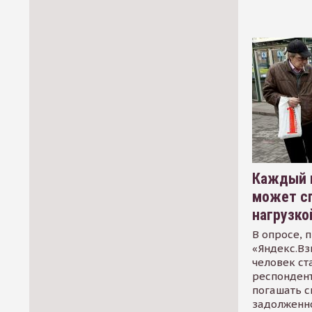
Каждый 
может сп
нагрузко
В опросе, 
«Яндекс.Вз
человек ст
респондент
погашать 
задолженно