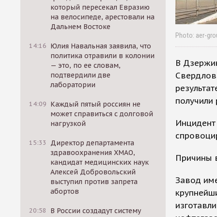
который пересекал Евразию
на велосипеде, арестовали на
Дальнем Востоке
Photo: aer-gro
14:16
Юлия Навальная заявила, что
политика отравили в колонии
В Дзержи
— это, по ее словам,
Свердлов
подтвердили две
лаборатории
результат
получили 
14:09
Каждый пятый россиян не
может справиться с долговой
Инцидент
нагрузкой
спровоцир
15:33
Директор департамента
здравоохранения ХМАО,
Причины 
кандидат медицинских наук
Алексей Добровольский
Завод име
выступил против запрета
абортов
крупнейши
изготавл
20:58
В России создадут систему