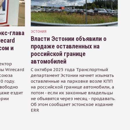
кс-глава
ЭСТОНИЯ
Власти Эстонии объявили о
recard
продаже оставленных на
сом и
российской границе
автомобилей
ектор
ы Wirecard
С октября 2025 года Транспортный
осоюза
департамент Эстонии начнет изымать
0 году.
оставленные на парковке возле КПП
свободно
на российской границе автомобили, а
даже ездит
потом - если их законные владельцы
ории
не объявятся через месяц - продавать.
Об этом сообщает эстонское издание
ERR