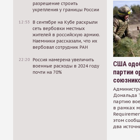
разрешение строить
укрепления у границы России
12:53
В сентябре на Кубе раскрыли
сеть вербовки местных
жителей в российскую армию.
Наемники рассказали, что их
вербовал сотрудник РАН
22:20
Россия намерена увеличить
США одоб
военные расходы в 2024 году
партии о
почти на 70%
союзник
Администр
Дональда 
партию во
в рамках м
Requirement
этом сообщ
два источн