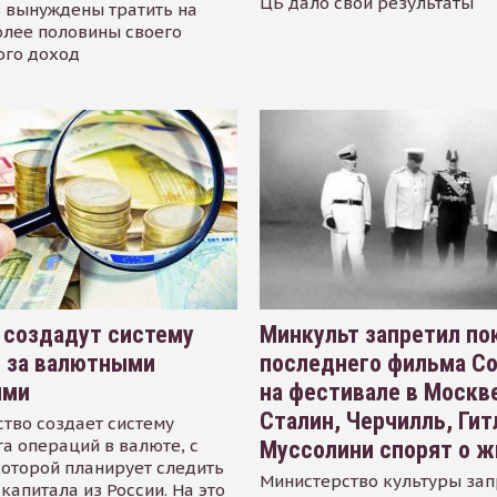
ЦБ дало свои результаты
 вынуждены тратить на
олее половины своего
ого доход
 создадут систему
Минкульт запретил по
я за валютными
последнего фильма С
ями
на фестивале в Москве
Сталин, Черчилль, Гит
тво создает систему
а операций в валюте, с
Муссолини спорят о ж
оторой планирует следить
Министерство культуры зап
капитала из России. На это