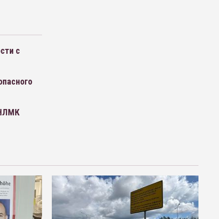
сти с
опасного
 НЛМК