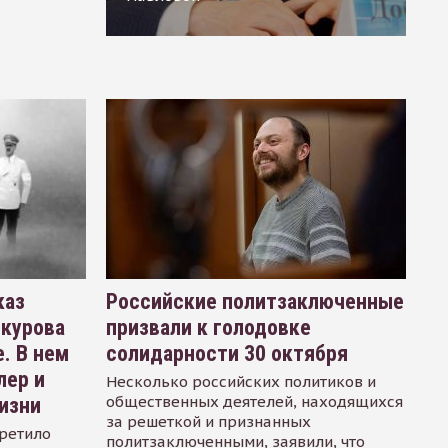
каз
Российские политзаключенные
окурова
призвали к голодовке
. В нем
солидарности 30 октября
лер и
Несколько российских политиков и
общественных деятелей, находящихся
изни
за решеткой и признанных
ретило
политзаключенными, заявили, что