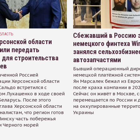
БЛАСТЬ
Сбежавший в Россию э
рсонской области
немецкого финтеха Wi
или передать
занялся сельхозбизне
 для строительства
автозапчастями
иев
Бывший операционный дир
аченной Россией
немецкой платёжной систем
ации Херсонской области
Ян Марсалек бежал из Евр
альдо встретился с
после краха компании в 202
ом Лукашенко в ходе своей
Сейчас он живёт в Москве, 
Беларусь. После этого
перемещается по России и 
глава Херсонской области
на оккупированные террит
налистам, что регион готов
Украины
инску часть побережья
и Черного морей