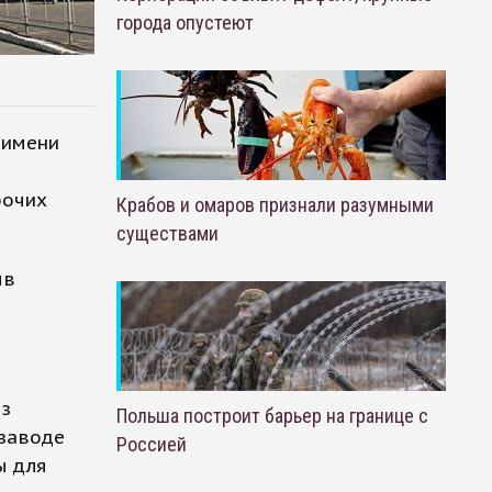
города опустеют
 имени
в
бочих
Крабов и омаров признали разумными
существами
ыв
из
Польша построит барьер на границе с
 заводе
Россией
ы для