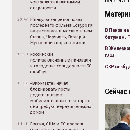
нефтегазо
контроля за валютными
операциями
Матери
20:47
Минкульт запретил показ
последнего фильма Сокурова
В Пензе н
на фестивале в Москве. В нем
битумом. Т
Сталин, Черчилль, Гитлер и
Муссолини спорят о жизни
В Железно
17:10
Российские
газа
политзаключенные призвали
к голодовке солидарности 30
СКР возбуд
октября
17:12
«ВКонтакте» начал
блокировать посты
Сейчас 
родственников
мобилизованных, в которых
они требуют вернуть близких
домой
14:11
Россия, США и ЕС провели
секретные переговоры за