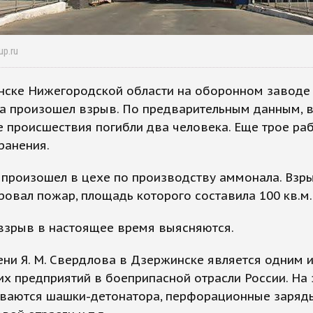
up.ru
нске Нижегородской области на оборонном заводе
а произошел взрыв. По предварительным данным, 
е происшествия погибли два человека. Еще трое ра
ранения.
 произошел в цехе по производству аммонала. Взр
овал пожар, площадь которого составила 100 кв.м.
взрыв в настоящее время выясняются.
ни Я. М. Свердлова в Дзержинске является одним 
х предприятий в боеприпасной отрасли России. На
иваются шашки-детонатора, перфорационные заряд