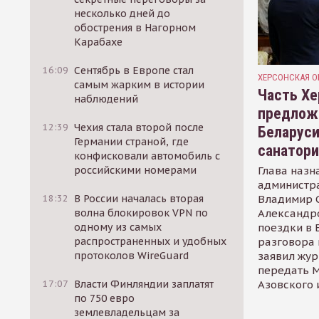
несколько дней до
обострения в Нагорном
Карабахе
16:09
Сентябрь в Европе стал
ХЕРСОНСКАЯ О
самым жарким в истории
Часть Хе
наблюдений
предлож
12:39
Чехия стала второй после
Беларуси
Германии страной, где
санатор
конфисковали автомобиль с
Глава назн
российскими номерами
администр
Владимир С
18:32
В России началась вторая
Александр
волна блокировок VPN по
поездки в 
одному из самых
разговора 
распространенных и удобных
заявил жур
протоколов WireGuard
передать М
Азовского 
17:07
Власти Финляндии заплатят
по 750 евро
землевладельцам за