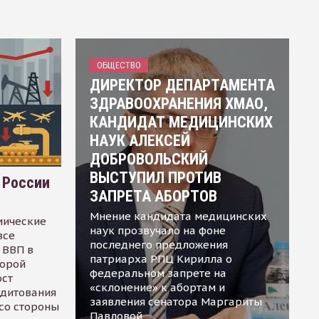
ОБЩЕСТВО
ДИРЕКТОР ДЕПАРТАМЕНТА
ЗДРАВООХРАНЕНИЯ ХМАО,
КАНДИДАТ МЕДИЦИНСКИХ
НАУК АЛЕКСЕЙ
ДОБРОВОЛЬСКИЙ
ВЫСТУПИЛ ПРОТИВ
 России
ЗАПРЕТА АБОРТОВ
Мнение кандидата медицинских
мические
наук прозвучало на фоне
все
последнего предложения
 ВВП в
патриарха РПЦ Кирилла о
торой
федеральном запрете на
ост
«склонение» к абортам и
едитования
заявления сенатора Маргариты
 со стороны
Павловой