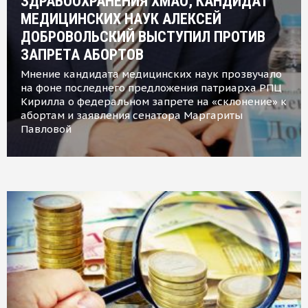
ЗДРАВООХРАНЕНИЯ ХМАО, КАНДИДАТ
МЕДИЦИНСКИХ НАУК АЛЕКСЕЙ
ДОБРОВОЛЬСКИЙ ВЫСТУПИЛ ПРОТИВ
ЗАПРЕТА АБОРТОВ
Мнение кандидата медицинских наук прозвучало
на фоне последнего предложения патриарха РПЦ
Кирилла о федеральном запрете на «склонение» к
абортам и заявления сенатора Маргариты
Павловой