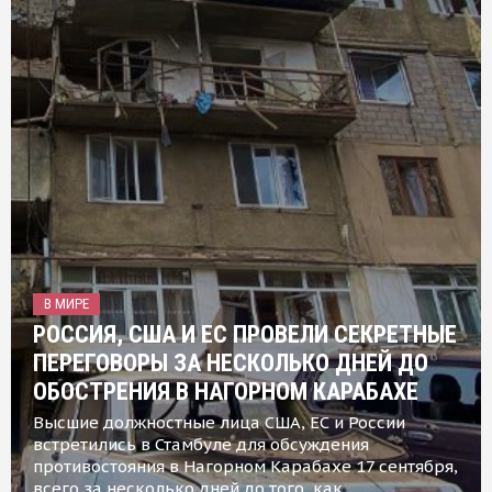
В МИРЕ
РОССИЯ, США И ЕС ПРОВЕЛИ СЕКРЕТНЫЕ
ПЕРЕГОВОРЫ ЗА НЕСКОЛЬКО ДНЕЙ ДО
ОБОСТРЕНИЯ В НАГОРНОМ КАРАБАХЕ
Высшие должностные лица США, ЕС и России
встретились в Стамбуле для обсуждения
противостояния в Нагорном Карабахе 17 сентября,
всего за несколько дней до того, как