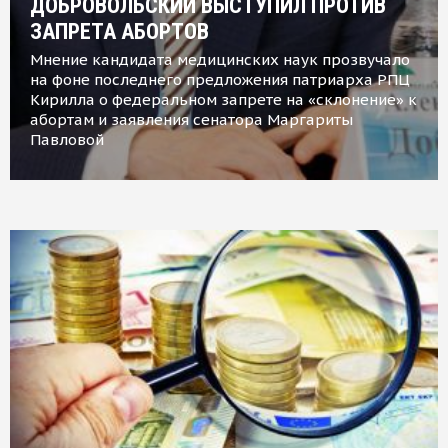
ДОБРОВОЛЬСКИЙ ВЫСТУПИЛ ПРОТИВ
ЗАПРЕТА АБОРТОВ
Мнение кандидата медицинских наук прозвучало
на фоне последнего предложения патриарха РПЦ
Кирилла о федеральном запрете на «склонение» к
абортам и заявления сенатора Маргариты
Павловой