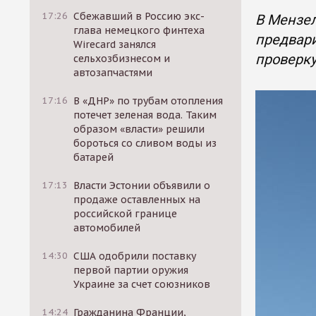
17:26
Сбежавший в Россию экс-
В Мензел
глава немецкого финтеха
предвар
Wirecard занялся
проверку
сельхозбизнесом и
автозапчастями
17:16
В «ДНР» по трубам отопления
потечет зеленая вода. Таким
образом «власти» решили
бороться со сливом воды из
батарей
17:13
Власти Эстонии объявили о
продаже оставленных на
российской границе
автомобилей
14:30
США одобрили поставку
первой партии оружия
Украине за счет союзников
14:24
Гражданина Франции,