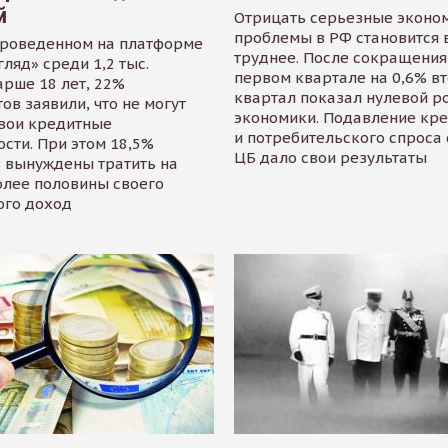
й
Отрицать серьезные эконо
проблемы в РФ становится 
проведенном на платформе
труднее. После сокращения
гляд» среди 1,2 тыс.
первом квартале на 0,6% в
арше 18 лет, 22%
квартал показал нулевой р
ов заявили, что не могут
экономики. Подавление кр
свои кредитные
и потребительского спроса
сти. При этом 18,5%
ЦБ дало свои результаты
 вынуждены тратить на
олее половины своего
ого доход