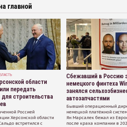
на главной
БЛАСТЬ
Сбежавший в Россию э
рсонской области
немецкого финтеха Wi
или передать
занялся сельхозбизне
 для строительства
автозапчастями
иев
Бывший операционный дир
аченной Россией
немецкой платёжной систем
ации Херсонской области
Ян Марсалек бежал из Евр
альдо встретился с
после краха компании в 202