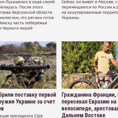
ом Лукашенко в ходе своей
Сейчас он живёт в Москве, 
Беларусь. После этого
перемещается по России и 
глава Херсонской области
на оккупированные террит
налистам, что регион готов
Украины
инску часть побережья
и Черного морей
рили поставку первой
Гражданина Франции,
ружия Украине за счет
пересекал Евразию на
ов
велосипеде, арестова
Дальнем Востоке
ация президента США