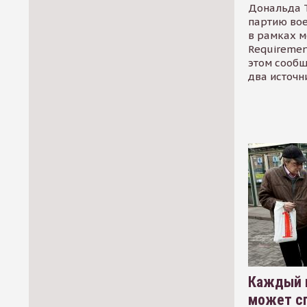
Дональда 
партию во
в рамках м
Requirement
этом сообщ
два источн
Каждый 
может сп