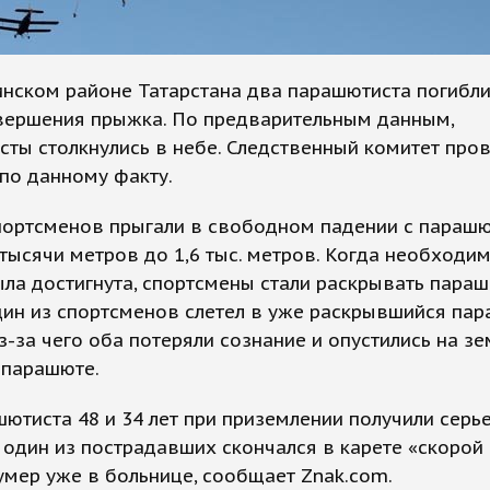
нском районе Татарстана два парашютиста погибли
вершения прыжка. По предварительным данным,
ты столкнулись в небе. Следственный комитет про
по данному факту.
портсменов прыгали в свободном падении с параш
тысячи метров до 1,6 тыс. метров. Когда необходи
ла достигнута, спортсмены стали раскрывать параш
дин из спортсменов слетел в уже раскрывшийся па
из-за чего оба потеряли сознание и опустились на з
 парашюте.
ютиста 48 и 34 лет при приземлении получили серь
 один из пострадавших скончался в карете «скорой
умер уже в больнице, сообщает Znak.com.