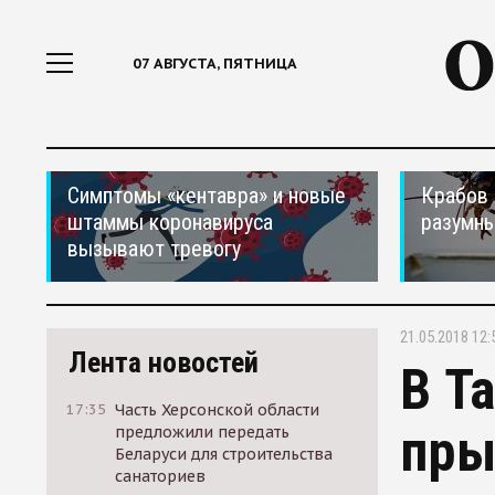
07 АВГУСТА, ПЯТНИЦА
Симптомы «кентавра» и новые
Крабов 
штаммы коронавируса
разумн
вызывают тревогу
21.05.2018 12:
Лента новостей
В Т
17:35
Часть Херсонской области
пры
предложили передать
Беларуси для строительства
санаториев