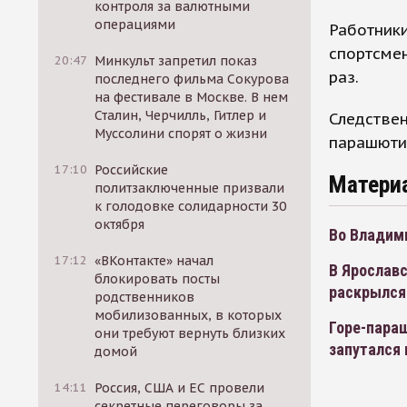
контроля за валютными
операциями
Работник
спортсме
20:47
Минкульт запретил показ
раз.
последнего фильма Сокурова
на фестивале в Москве. В нем
Сталин, Черчилль, Гитлер и
Следствен
Муссолини спорят о жизни
парашютис
17:10
Российские
Матери
политзаключенные призвали
к голодовке солидарности 30
октября
Во Владим
17:12
«ВКонтакте» начал
В Ярославс
блокировать посты
раскрылся
родственников
мобилизованных, в которых
Горе-пара
они требуют вернуть близких
запутался 
домой
14:11
Россия, США и ЕС провели
секретные переговоры за