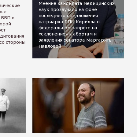
Мнение кандидата медицинских
мические
наук прозвучало на фоне
все
последнего предложения
 ВВП в
патриарха РПЦ Кирилла о
торой
федеральном запрете на
ост
«склонение» к абортам и
едитования
заявления сенатора Маргариты
 со стороны
Павловой