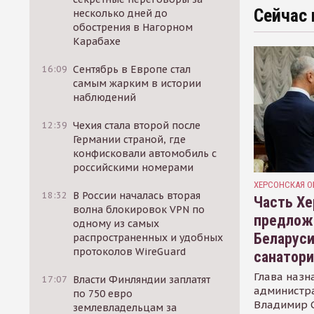
Сейчас 
несколько дней до
обострения в Нагорном
Карабахе
16:09
Сентябрь в Европе стал
самым жарким в истории
наблюдений
12:39
Чехия стала второй после
Германии страной, где
конфисковали автомобиль с
российскими номерами
ХЕРСОНСКАЯ О
18:32
В России началась вторая
Часть Хе
волна блокировок VPN по
предлож
одному из самых
Беларуси
распространенных и удобных
протоколов WireGuard
санатор
Глава назн
17:07
Власти Финляндии заплатят
администр
по 750 евро
Владимир С
землевладельцам за