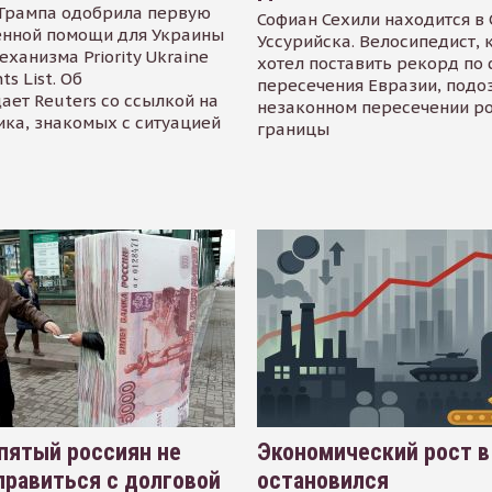
Трампа одобрила первую
Софиан Сехили находится в
енной помощи для Украины
Уссурийска. Велосипедист,
еханизма Priority Ukraine
хотел поставить рекорд по 
s List. Об
пересечения Евразии, подо
ает Reuters со ссылкой на
незаконном пересечении р
ика, знакомых с ситуацией
границы
пятый россиян не
Экономический рост в
равиться с долговой
остановился