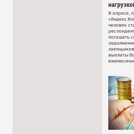
нагрузко
В опросе, 
«Яндекс.Вз
человек ст
респондент
погашать 
задолженно
заемщиков
выплаты б
ежемесячн