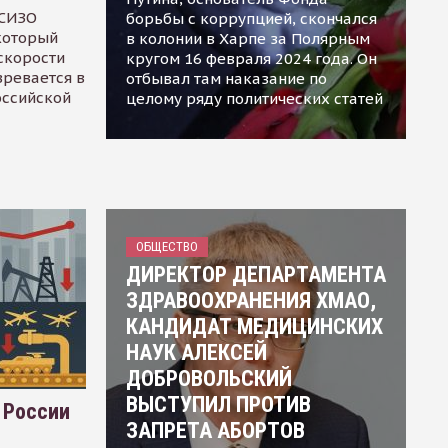
 СИЗО
борьбы с коррупцией, скончался
 который
в колонии в Харпе за Полярным
скорости
кругом 16 февраля 2024 года. Он
зревается в
отбывал там наказание по
оссийской
целому ряду политических статей
ОБЩЕСТВО
ДИРЕКТОР ДЕПАРТАМЕНТА
ЗДРАВООХРАНЕНИЯ ХМАО,
КАНДИДАТ МЕДИЦИНСКИХ
НАУК АЛЕКСЕЙ
ДОБРОВОЛЬСКИЙ
ВЫСТУПИЛ ПРОТИВ
 России
ЗАПРЕТА АБОРТОВ