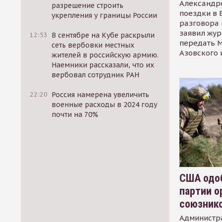
Александр
разрешение строить
поездки в 
укрепления у границы России
разговора 
заявил жур
12:53
В сентябре на Кубе раскрыли
передать М
сеть вербовки местных
Азовского 
жителей в российскую армию.
Наемники рассказали, что их
вербовал сотрудник РАН
22:20
Россия намерена увеличить
военные расходы в 2024 году
почти на 70%
США одоб
партии о
союзник
Администр