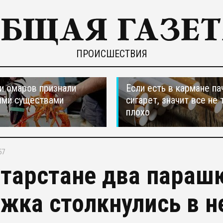
ПРОИСШЕСТВИЯ
и омаров признали
Если есть в кармане па
ыми существами
сигарет, значит все не 
плохо
57
атарстане два параш
жка столкнулись в н