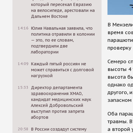
который пересекал Евразию
на велосипеде, арестовали на
Дальнем Востоке
В Мензели
14:16
Юлия Навальная заявила, что
время со
политика отравили в колонии
парашютис
— это, по ее словам,
подтвердили две
проверку 
лаборатории
Семеро с
14:09
Каждый пятый россиян не
высоты 4 
может справиться с долговой
нагрузкой
высота бы
однако о
15:33
Директор департамента
другого, 
здравоохранения ХМАО,
запасном
кандидат медицинских наук
Алексей Добровольский
выступил против запрета
Оба параш
абортов
травмы. В
а второй 
20:58
В России создадут систему