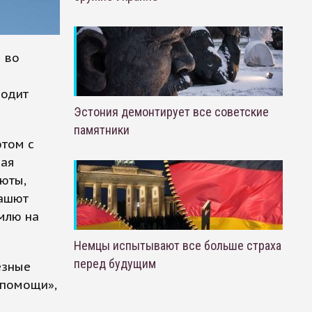
 во
водит
Эстония демонтирует все советские
памятники
ютом с
мая
юты,
рашют
емлю на
Немцы испытывают все больше страха
перед будущим
езные
 помощи»,