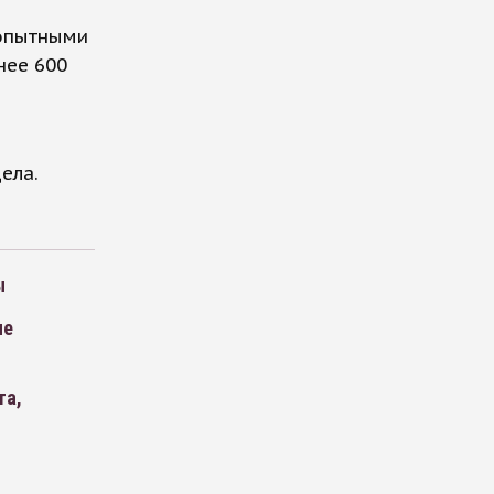
 опытными
нее 600
ела.
ы
не
та,