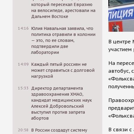
который пересекал Евразию
на велосипеде, арестовали на
Дальнем Востоке
14:16
Юлия Навальная заявила, что
политика отравили в колонии
— это, по ее словам,
В центре
подтвердили две
участием 
лаборатории
На пересе
14:09
Каждый пятый россиян не
автобус, 
может справиться с долговой
нагрузкой
«Фольксва
полученны
15:33
Директор департамента
здравоохранения ХМАО,
Правоохр
кандидат медицинских наук
Алексей Добровольский
предварит
выступил против запрета
«Фольксва
абортов
В связи с
20:58
В России создадут систему