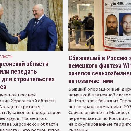
БЛАСТЬ
Сбежавший в Россию э
рсонской области
немецкого финтеха Wi
или передать
занялся сельхозбизне
 для строительства
автозапчастями
иев
Бывший операционный дир
аченной Россией
немецкой платёжной систем
ации Херсонской области
Ян Марсалек бежал из Евр
альдо встретился с
после краха компании в 202
ом Лукашенко в ходе своей
Сейчас он живёт в Москве, 
Беларусь. После этого
перемещается по России и 
глава Херсонской области
на оккупированные террит
налистам, что регион готов
Украины