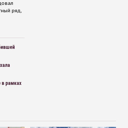
довал
тный ряд,
бившей
ехала
 в рамках