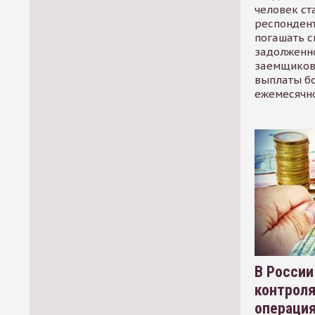
человек ст
респондент
погашать 
задолженно
заемщиков
выплаты б
ежемесячн
В России
контрол
операци