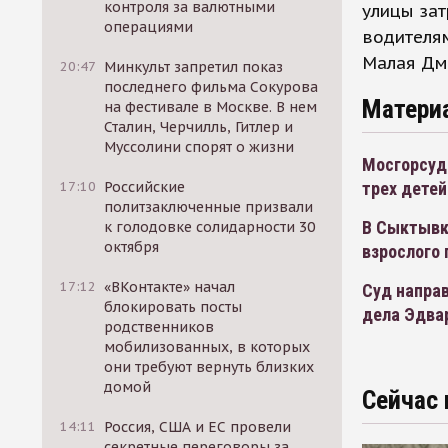
контроля за валютными
улицы за
операциями
водителям
Малая Дм
20:47
Минкульт запретил показ
последнего фильма Сокурова
Матери
на фестивале в Москве. В нем
Сталин, Черчилль, Гитлер и
Муссолини спорят о жизни
Мосгорсуд
трех детей
17:10
Российские
политзаключенные призвали
В Сыктывк
к голодовке солидарности 30
октября
взрослого
17:12
«ВКонтакте» начал
Суд направ
блокировать посты
дела Эдва
родственников
мобилизованных, в которых
они требуют вернуть близких
домой
Сейчас 
14:11
Россия, США и ЕС провели
секретные переговоры за