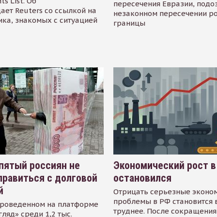
s List. Об
пересечения Евразии, подо
ает Reuters со ссылкой на
незаконном пересечении р
ика, знакомых с ситуацией
границы
пятый россиян не
Экономический рост в
равиться с долговой
остановился
й
Отрицать серьезные эконо
проблемы в РФ становится 
проведенном на платформе
труднее. После сокращения
гляд» среди 1,2 тыс.