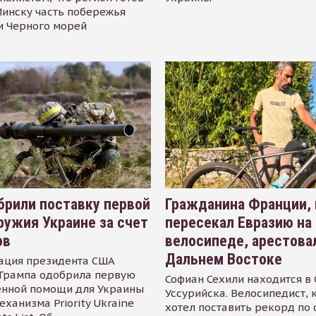
инску часть побережья
и Черного морей
рили поставку первой
Гражданина Франции,
ружия Украине за счет
пересекал Евразию на
ов
велосипеде, арестова
Дальнем Востоке
ация президента США
Трампа одобрила первую
Софиан Сехили находится в
енной помощи для Украины
Уссурийска. Велосипедист,
еханизма Priority Ukraine
хотел поставить рекорд по 