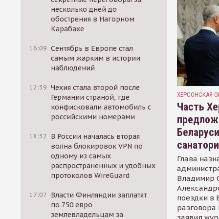
несколько дней до
обострения в Нагорном
Карабахе
16:09
Сентябрь в Европе стал
самым жарким в истории
наблюдений
12:39
Чехия стала второй после
ХЕРСОНСКАЯ О
Германии страной, где
Часть Хе
конфисковали автомобиль с
российскими номерами
предлож
Беларуси
18:32
В России началась вторая
санатор
волна блокировок VPN по
одному из самых
Глава назн
распространенных и удобных
администр
протоколов WireGuard
Владимир С
Александр
17:07
Власти Финляндии заплатят
поездки в 
по 750 евро
разговора 
землевладельцам за
заявил жур