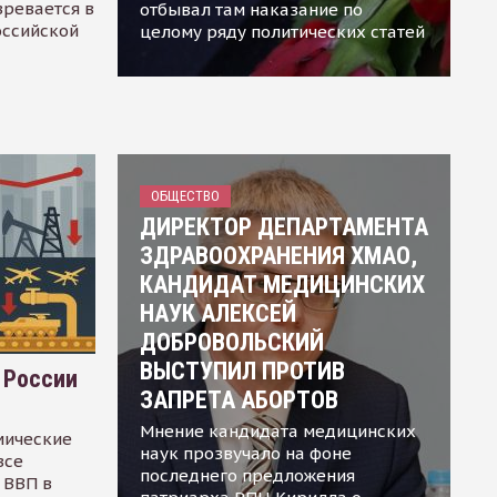
зревается в
отбывал там наказание по
оссийской
целому ряду политических статей
ОБЩЕСТВО
ДИРЕКТОР ДЕПАРТАМЕНТА
ЗДРАВООХРАНЕНИЯ ХМАО,
КАНДИДАТ МЕДИЦИНСКИХ
НАУК АЛЕКСЕЙ
ДОБРОВОЛЬСКИЙ
ВЫСТУПИЛ ПРОТИВ
 России
ЗАПРЕТА АБОРТОВ
Мнение кандидата медицинских
мические
наук прозвучало на фоне
все
последнего предложения
 ВВП в