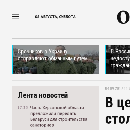
08 АВГУСТА, СУББОТА
Срочников в Украину
В Росси
отправляют обманным путем
недосту
гражда
04.09.2017 11:
Лента новостей
В ц
17:35
Часть Херсонской области
сто
предложили передать
Беларуси для строительства
санаториев