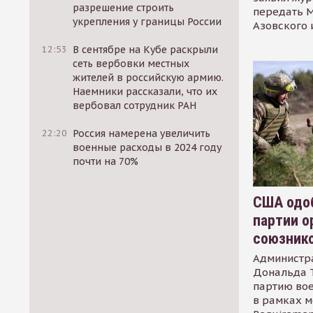
разрешение строить
передать М
укрепления у границы России
Азовского 
12:53
В сентябре на Кубе раскрыли
сеть вербовки местных
жителей в российскую армию.
Наемники рассказали, что их
вербовал сотрудник РАН
22:20
Россия намерена увеличить
военные расходы в 2024 году
почти на 70%
США одоб
партии о
союзник
Администр
Дональда 
партию во
в рамках м