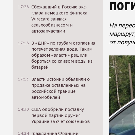
пог
17:26
Сбежавший в Россию экс-
глава немецкого финтеха
Wirecard занялся
На перес
сельхозбизнесом и
автозапчастями
маршруту
от получ
17:16
В «ДНР» по трубам отопления
потечет зеленая вода. Таким
образом «власти» решили
бороться со сливом воды из
батарей
17:13
Власти Эстонии объявили о
продаже оставленных на
российской границе
автомобилей
14:30
США одобрили поставку
первой партии оружия
Украине за счет союзников
14:24
Гражданина Франции,