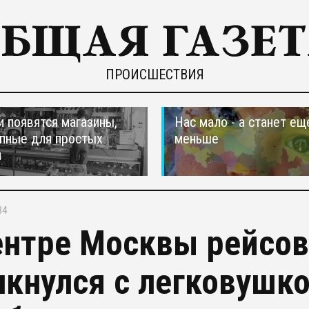
ПРОИСШЕСТВИЯ
и появятся магазины,
Нас мало - а станет ещ
пные для простых
меньше
н
34
ентре Москвы рейсов
лкнулся с легковушко