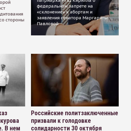
патриарха РПЦ Кирилла о
торой
федеральном запрете на
ост
«склонение» к абортам и
едитования
заявления сенатора Маргариты
 со стороны
Павловой
каз
Российские политзаключенные
окурова
призвали к голодовке
. В нем
солидарности 30 октября