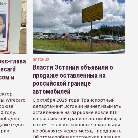
кс-глава
ЭСТОНИЯ
Власти Эстонии объявили о
recard
продаже оставленных на
сом и
российской границе
автомобилей
ектор
ы Wirecard
С октября 2025 года Транспортный
осоюза
департамент Эстонии начнет изымать
0 году.
оставленные на парковке возле КПП
свободно
на российской границе автомобили, а
даже ездит
потом - если их законные владельцы
ории
не объявятся через месяц - продавать.
Об этом сообщает эстонское издание