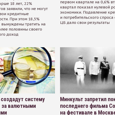
первом квартале на 0,6% в
арше 18 лет, 22%
квартал показал нулевой р
ов заявили, что не могут
экономики. Подавление кр
свои кредитные
и потребительского спроса
сти. При этом 18,5%
ЦБ дало свои результаты
 вынуждены тратить на
олее половины своего
ого доход
 создадут систему
Минкульт запретил по
я за валютными
последнего фильма С
ями
на фестивале в Москве