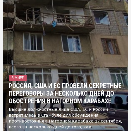
В МИРЕ
РОССИЯ, США И ЕС ПРОВЕЛИ СЕКРЕТНЫЕ
ПЕРЕГОВОРЫ ЗА НЕСКОЛЬКО ДНЕЙ ДО
ОБОСТРЕНИЯ В НАГОРНОМ КАРАБАХЕ
Высшие должностные лица США, ЕС и России
встретились в Стамбуле для обсуждения
противостояния в Нагорном Карабахе 17 сентября,
всего за несколько дней до того, как