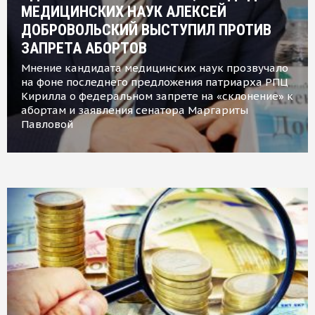
МЕДИЦИНСКИХ НАУК АЛЕКСЕЙ
ДОБРОВОЛЬСКИЙ ВЫСТУПИЛ ПРОТИВ
ЗАПРЕТА АБОРТОВ
Мнение кандидата медицинских наук прозвучало
на фоне последнего предложения патриарха РПЦ
Кирилла о федеральном запрете на «склонение» к
абортам и заявления сенатора Маргариты
Павловой