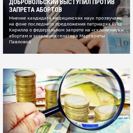
ДОБРОВОЛЬСКИЙ ВЫСТУПИЛ ПРОТИВ
ЗАПРЕТА АБОРТОВ
Мнение кандидата медицинских наук прозвучало
на фоне последнего предложения патриарха РПЦ
Кирилла о федеральном запрете на «склонение» к
абортам и заявления сенатора Маргариты
Павловой