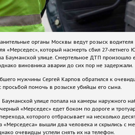
анительные органы Москвы ведут розыск водителя
я «Мерседес», который насмерть сбил 27-летнего 
на Бауманской улице. Смертельное ДТП произошло 
однако виновника аварии до сих пор не задержали.
ибшего мужчины Сергей Карпов обратился к очевид
с просьбой помочь в розыске убийцы его сына.
 Бауманской улице попала на камеры наружного на
черный «Мерседес» едет боком по дороге и тротуар
перехода, которого отбрасывает на несколько деся
з «Мерседеса» вышли два человека и скрылись с ме
днако очевидцы успели снять их на телефон.