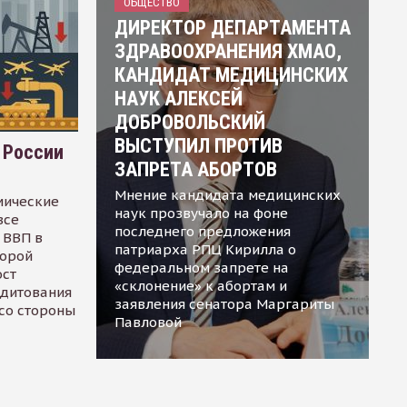
ОБЩЕСТВО
ДИРЕКТОР ДЕПАРТАМЕНТА
ЗДРАВООХРАНЕНИЯ ХМАО,
КАНДИДАТ МЕДИЦИНСКИХ
НАУК АЛЕКСЕЙ
ДОБРОВОЛЬСКИЙ
ВЫСТУПИЛ ПРОТИВ
 России
ЗАПРЕТА АБОРТОВ
Мнение кандидата медицинских
мические
наук прозвучало на фоне
все
последнего предложения
 ВВП в
патриарха РПЦ Кирилла о
торой
федеральном запрете на
ост
«склонение» к абортам и
едитования
заявления сенатора Маргариты
 со стороны
Павловой