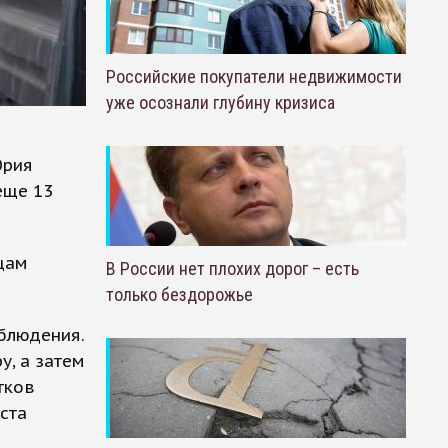
Российские покупатели недвижимости
уже осознали глубину кризиса
Юрия
еще 13
цам
В России нет плохих дорог – есть
только бездорожье
блюдения.
у, а затем
тков
ста