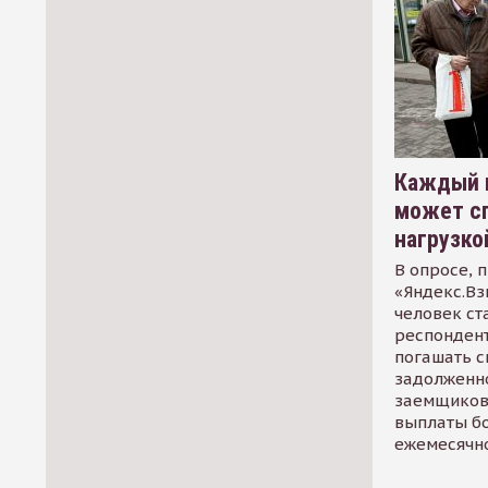
Каждый 
может сп
нагрузко
В опросе, 
«Яндекс.Вз
человек ст
респондент
погашать 
задолженно
заемщиков
выплаты б
ежемесячн