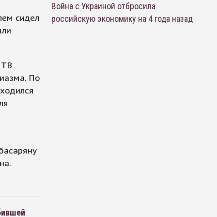
Война с Украиной отбросила
лем сидел
российскую экономику на 4 года назад
ыли
 ТВ
зиазма. По
аходился
ля
басаряну
на.
бившей