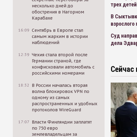
трех детей
несколько дней до
обострения в Нагорном
В Сыктывк
Карабахе
взрослого
16:09
Сентябрь в Европе стал
Суд направ
самым жарким в истории
дела Эдва
наблюдений
12:39
Чехия стала второй после
Германии страной, где
конфисковали автомобиль с
Сейчас 
российскими номерами
18:32
В России началась вторая
волна блокировок VPN по
одному из самых
распространенных и удобных
протоколов WireGuard
17:07
Власти Финляндии заплатят
по 750 евро
землевладельцам за