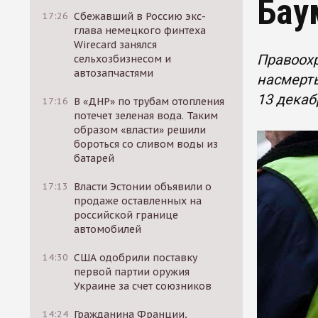
Бау
17:26
Сбежавший в Россию экс-
глава немецкого финтеха
Wirecard занялся
Правоох
сельхозбизнесом и
автозапчастями
насмерть
13 декаб
17:16
В «ДНР» по трубам отопления
потечет зеленая вода. Таким
образом «власти» решили
бороться со сливом воды из
батарей
17:13
Власти Эстонии объявили о
продаже оставленных на
российской границе
автомобилей
14:30
США одобрили поставку
первой партии оружия
Украине за счет союзников
14:24
Гражданина Франции,