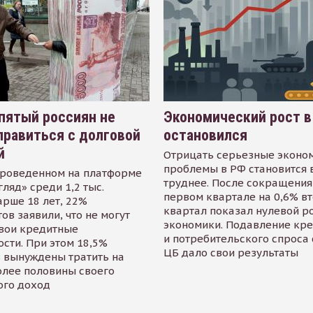
пятый россиян не
Экономический рост в
равиться с долговой
остановился
й
Отрицать серьезные эконо
проблемы в РФ становится 
проведенном на платформе
труднее. После сокращения
гляд» среди 1,2 тыс.
первом квартале на 0,6% в
арше 18 лет, 22%
квартал показал нулевой р
ов заявили, что не могут
экономики. Подавление кр
свои кредитные
и потребительского спроса
сти. При этом 18,5%
ЦБ дало свои результаты
 вынуждены тратить на
олее половины своего
ого доход