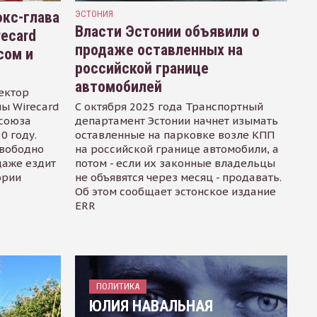
кс-глава
ЭСТОНИЯ
Власти Эстонии объявили о
recard
продаже оставленных на
сом и
российской границе
автомобилей
ектор
ы Wirecard
С октября 2025 года Транспортный
осоюза
департамент Эстонии начнет изымать
0 году.
оставленные на парковке возле КПП
свободно
на российской границе автомобили, а
даже ездит
потом - если их законные владельцы
ории
не объявятся через месяц - продавать.
Об этом сообщает эстонское издание
ERR
ПОЛИТИКА
ЮЛИЯ НАВАЛЬНАЯ