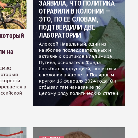
ЗАЯВИЛА, ЧТО ПОЛИТИКА
ОТРАВИЛИ В КОЛОНИИ —
ЭТО, ПО ЕЕ СЛОВАМ,
ПОДТВЕРДИЛИ ДВЕ
ЛАБОРАТОРИИ
 который
Алексей Навальный, один из
наиболее последовательных и
ли на
активных критиков Владимира
Путина, основатель Фонда
 СИЗО
борьбы с коррупцией, скончался
 который
в колонии в Харпе за Полярным
скорости
кругом 16 февраля 2024 года. Он
зревается в
отбывал там наказание по
оссийской
целому ряду политических статей