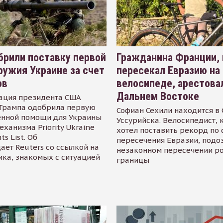
рили поставку первой
Гражданина Франции,
ружия Украине за счет
пересекал Евразию на
ов
велосипеде, арестова
Дальнем Востоке
ация президента США
Трампа одобрила первую
Софиан Сехили находится в
енной помощи для Украины
Уссурийска. Велосипедист,
еханизма Priority Ukraine
хотел поставить рекорд по 
s List. Об
пересечения Евразии, подо
ает Reuters со ссылкой на
незаконном пересечении р
ика, знакомых с ситуацией
границы