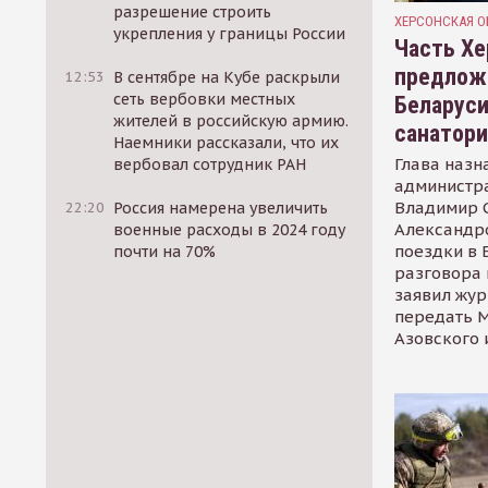
разрешение строить
ХЕРСОНСКАЯ О
укрепления у границы России
Часть Хе
предлож
12:53
В сентябре на Кубе раскрыли
сеть вербовки местных
Беларуси
жителей в российскую армию.
санатор
Наемники рассказали, что их
Глава назн
вербовал сотрудник РАН
администр
Владимир С
22:20
Россия намерена увеличить
Александр
военные расходы в 2024 году
поездки в 
почти на 70%
разговора 
заявил жур
передать М
Азовского 