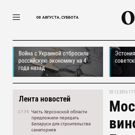
08 АВГУСТА, СУББОТА
Война с Украиной отбросила
Эстония
российскую экономику на 4
советск
года назад
20.12.2016 17:
Лента новостей
Мос
17:35
Часть Херсонской области
вин
предложили передать
Беларуси для строительства
санаториев