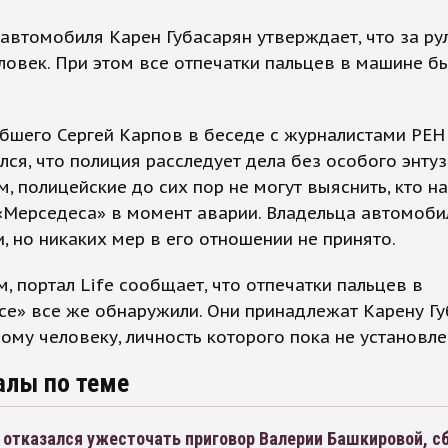
автомобиля Карен Губасарян утверждает, что за ру
ловек. При этом все отпечатки пальцев в машине б
бшего Сергей Карпов в беседе с журналистами РЕН
ся, что полиция расследует дела без особого энту
м, полицейские до сих пор не могут выяснить, кто н
«Мерседеса» в момент аварии. Владельца автомоби
, но никаких мер в его отношении не принято.
, портал Life сообщает, что отпечатки пальцев в
е» все же обнаружили. Они принадлежат Карену Гу
ому человеку, личность которого пока не установле
алы по теме
 отказался ужесточать приговор Валерии Башкировой, с