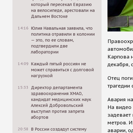
который пересекал Евразию
на велосипеде, арестовали на
Дальнем Востоке
14:16
Юлия Навальная заявила, что
политика отравили в колонии
— это, по ее словам,
Правоохр
подтвердили две
автомобил
лаборатории
Карпова 
декабря, 
14:09
Каждый пятый россиян не
может справиться с долговой
нагрузкой
Отец пог
трагедии 
15:33
Директор департамента
здравоохранения ХМАО,
Авария на
кандидат медицинских наук
Алексей Добровольский
На видео 
выступил против запрета
задевает 
абортов
метров. И
20:58
В России создадут систему
аварии, о