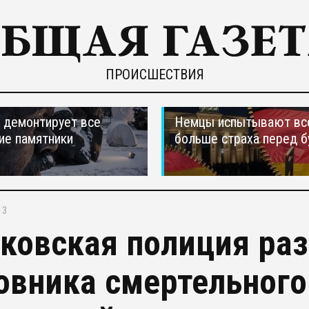
ПРОИСШЕСТВИЯ
 демонтирует все
Немцы испытывают вс
ие памятники
больше страха перед 
13
ковская полиция ра
овника смертельного