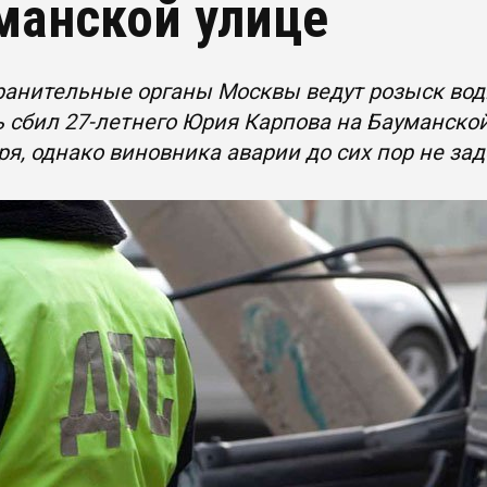
манской улице
ранительные органы Москвы ведут розыск вод
 сбил 27-летнего Юрия Карпова на Бауманско
ря, однако виновника аварии до сих пор не за