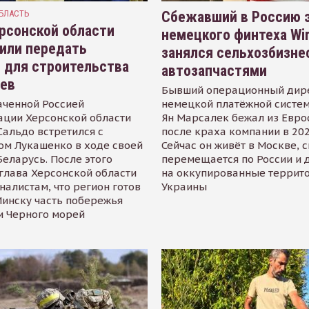
БЛАСТЬ
Сбежавший в Россию э
рсонской области
немецкого финтеха Wi
или передать
занялся сельхозбизне
 для строительства
автозапчастями
иев
Бывший операционный дир
аченной Россией
немецкой платёжной систем
ации Херсонской области
Ян Марсалек бежал из Евр
альдо встретился с
после краха компании в 202
ом Лукашенко в ходе своей
Сейчас он живёт в Москве, 
Беларусь. После этого
перемещается по России и 
глава Херсонской области
на оккупированные террит
налистам, что регион готов
Украины
инску часть побережья
и Черного морей