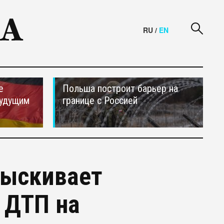
RU
/
EN
е
Польша построит барьер на
будущим
границе с Россией
зыскивает
 ДТП на