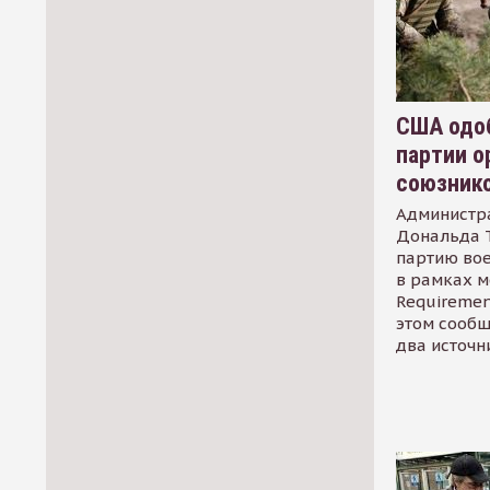
США одоб
партии о
союзник
Администр
Дональда 
партию во
в рамках м
Requirement
этом сообщ
два источн