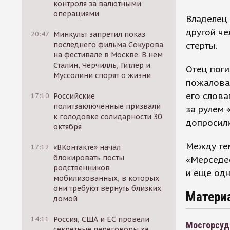
контроля за валютными
операциями
Владелец 
другой че
20:47
Минкульт запретил показ
стерты.
последнего фильма Сокурова
на фестивале в Москве. В нем
Сталин, Черчилль, Гитлер и
Отец поги
Муссолини спорят о жизни
пожаловал
его слова
17:10
Российские
политзаключенные призвали
за рулем 
к голодовке солидарности 30
допросили
октября
Между тем
17:12
«ВКонтакте» начал
блокировать посты
«Мерседес
родственников
и еще одн
мобилизованных, в которых
они требуют вернуть близких
Матери
домой
14:11
Россия, США и ЕС провели
Мосгорсуд
секретные переговоры за