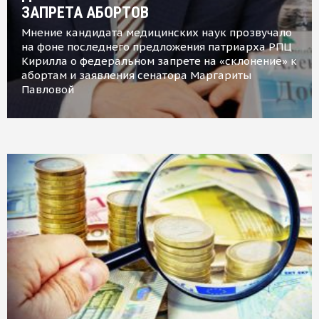
ЗАПРЕТА АБОРТОВ
Мнение кандидата медицинских наук прозвучало
на фоне последнего предложения патриарха РПЦ
Кирилла о федеральном запрете на «склонение» к
абортам и заявления сенатора Маргариты
Павловой