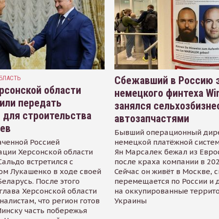
БЛАСТЬ
Сбежавший в Россию э
рсонской области
немецкого финтеха Wi
или передать
занялся сельхозбизне
 для строительства
автозапчастями
иев
Бывший операционный дир
аченной Россией
немецкой платёжной систем
ации Херсонской области
Ян Марсалек бежал из Евр
альдо встретился с
после краха компании в 202
ом Лукашенко в ходе своей
Сейчас он живёт в Москве, 
Беларусь. После этого
перемещается по России и 
глава Херсонской области
на оккупированные террит
налистам, что регион готов
Украины
инску часть побережья