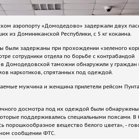
ском аэропорту «Домодедово» задержали двух пас
их из Доминиканской Республики, с 5 кг кокаина.
ы были задержаны при прохождении «зеленого кор
тре сотрудники отдела по борьбе с контрабандой
ов Домодедовской таможни обнаружили у граждан 
мов наркотиков, спрятанных под одеждой.
аемые мужчина и женщина прилетели рейсом Пунта
личного досмотра под их одеждой были обнаружены
которые поддерживались специальными поясами. В 
ь порошкообразное вещество белого цвета», - гов
ном сообщении ФТС.