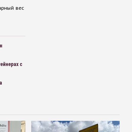
арный вес
н
ейнерах с
а