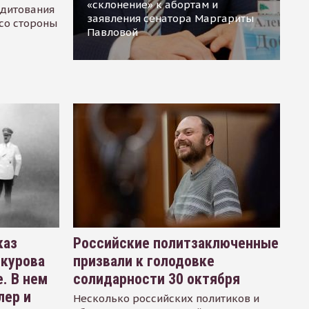
«склонение» к абортам и
едитования
заявления сенатора Маргариты
 со стороны
Павловой
каз
Российские политзаключенные
окурова
призвали к голодовке
. В нем
солидарности 30 октября
лер и
Несколько российских политиков и