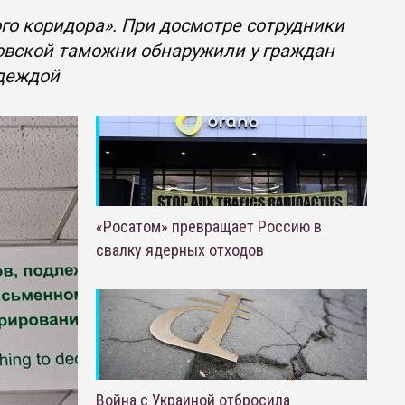
о коридора». При досмотре сотрудники
овской таможни обнаружили у граждан
одеждой
«Росатом» превращает Россию в
свалку ядерных отходов
Война с Украиной отбросила