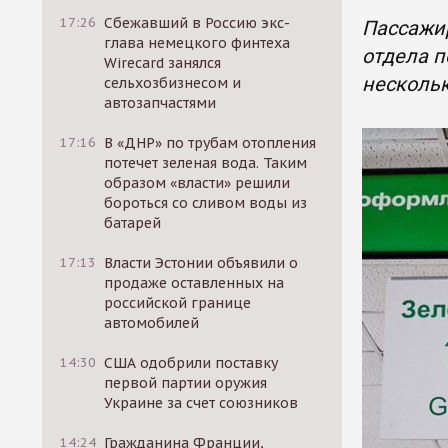
17:26
Сбежавший в Россию экс-
Пассажи
глава немецкого финтеха
отдела п
Wirecard занялся
нескольк
сельхозбизнесом и
автозапчастями
17:16
В «ДНР» по трубам отопления
потечет зеленая вода. Таким
образом «власти» решили
бороться со сливом воды из
батарей
17:13
Власти Эстонии объявили о
продаже оставленных на
российской границе
автомобилей
14:30
США одобрили поставку
первой партии оружия
Украине за счет союзников
14:24
Гражданина Франции,