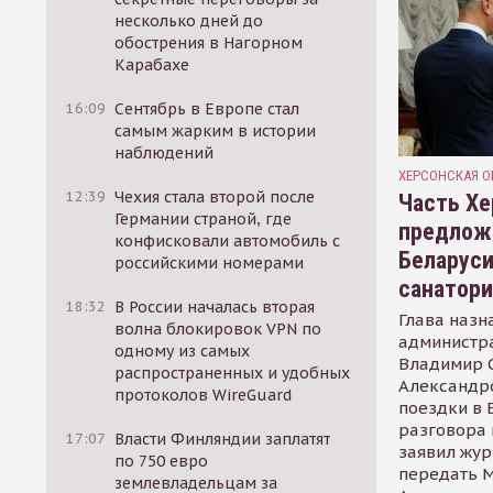
несколько дней до
обострения в Нагорном
Карабахе
16:09
Сентябрь в Европе стал
самым жарким в истории
наблюдений
ХЕРСОНСКАЯ О
12:39
Чехия стала второй после
Часть Хе
Германии страной, где
предлож
конфисковали автомобиль с
Беларуси
российскими номерами
санатор
18:32
В России началась вторая
Глава назн
волна блокировок VPN по
администр
одному из самых
Владимир С
распространенных и удобных
Александр
протоколов WireGuard
поездки в 
разговора 
17:07
Власти Финляндии заплатят
заявил жур
по 750 евро
передать М
землевладельцам за