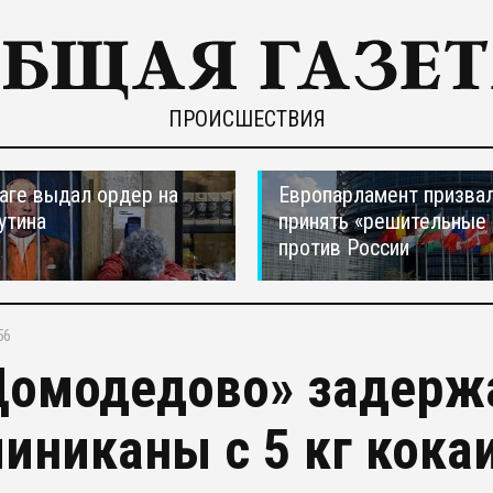
ПРОИСШЕСТВИЯ
ааге выдал ордер на
Европарламент призва
утина
принять «решительные
против России
56
Домодедово» задерж
иниканы с 5 кг кока