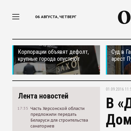
06 АВГУСТА, ЧЕТВЕРГ
Корпорации объявят дефолт,
Суд в Г
крупные города опустеют
арест П
01.09.2016 11:
Лента новостей
В «
17:35
Часть Херсонской области
Дом
предложили передать
Беларуси для строительства
санаториев