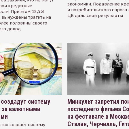
экономики. Подавление кр
свои кредитные
и потребительского спроса
сти. При этом 18,5%
ЦБ дало свои результаты
 вынуждены тратить на
олее половины своего
ого доход
 создадут систему
Минкульт запретил по
я за валютными
последнего фильма С
ями
на фестивале в Москве
Сталин, Черчилль, Гит
тво создает систему