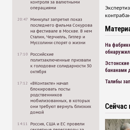
контроля за валютными
Экспертиз
операциями
контрабан
20:47
Минкульт запретил показ
последнего фильма Сокурова
Матери
на фестивале в Москве. В нем
Сталин, Черчилль, Гитлер и
Муссолини спорят о жизни
На фабрик
обнаружил
17:10
Российские
политзаключенные призвали
Эстонские
к голодовке солидарности 30
бананами 
октября
Талибы за
17:12
«ВКонтакте» начал
блокировать посты
родственников
мобилизованных, в которых
Сейчас 
они требуют вернуть близких
домой
14:11
Россия, США и ЕС провели
секретные переговоры за