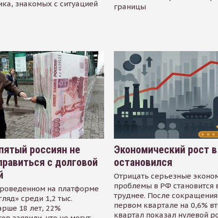
ика, знакомых с ситуацией
границы
пятый россиян не
Экономический рост в
равиться с долговой
остановился
й
Отрицать серьезные эконо
проблемы в РФ становится 
проведенном на платформе
труднее. После сокращения
гляд» среди 1,2 тыс.
первом квартале на 0,6% в
арше 18 лет, 22%
квартал показал нулевой р
ов заявили, что не могут