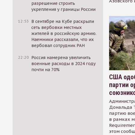
Азовского 
разрешение строить
укрепления у границы России
12:53
В сентябре на Кубе раскрыли
сеть вербовки местных
жителей в российскую армию.
Наемники рассказали, что их
вербовал сотрудник РАН
22:20
Россия намерена увеличить
военные расходы в 2024 году
почти на 70%
США одоб
партии о
союзник
Администр
Дональда 
партию во
в рамках м
Requirement
этом сообщ