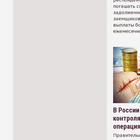
погашать 
задолженно
заемщиков
выплаты б
ежемесячн
В России
контрол
операци
Правительс