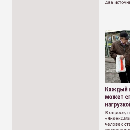
два источн
Каждый 
может сп
нагрузко
В опросе, 
«Яндекс.Вз
человек ст
респондент