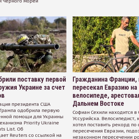
и Черного морей
рили поставку первой
Гражданина Франции,
ружия Украине за счет
пересекал Евразию на
ов
велосипеде, арестова
Дальнем Востоке
ация президента США
Трампа одобрила первую
Софиан Сехили находится в
енной помощи для Украины
Уссурийска. Велосипедист,
еханизма Priority Ukraine
хотел поставить рекорд по 
s List. Об
пересечения Евразии, подо
ает Reuters со ссылкой на
незаконном пересечении р