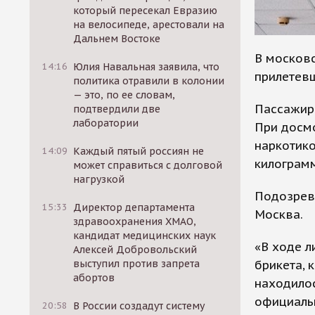
который пересекал Евразию
на велосипеде, арестовали на
Дальнем Востоке
В москов
14:16
Юлия Навальная заявила, что
прилетевш
политика отравили в колонии
— это, по ее словам,
Пассажир
подтвердили две
лаборатории
При досмо
наркотик
14:09
Каждый пятый россиян не
килограм
может справиться с долговой
нагрузкой
Подозрев
15:33
Директор департамента
Москва.
здравоохранения ХМАО,
кандидат медицинских наук
«В ходе 
Алексей Добровольский
брикета, 
выступил против запрета
абортов
находилос
официаль
20:58
В России создадут систему