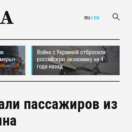
RU
/
EN
ли
Война с Украиной отбросила
 меры»
российскую экономику на 4
года назад
али пассажиров из
ина