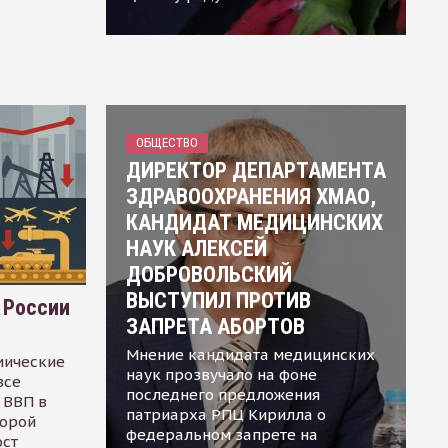
ОБЩЕСТВО
ДИРЕКТОР ДЕПАРТАМЕНТА
ЗДРАВООХРАНЕНИЯ ХМАО,
КАНДИДАТ МЕДИЦИНСКИХ
НАУК АЛЕКСЕЙ
ДОБРОВОЛЬСКИЙ
ВЫСТУПИЛ ПРОТИВ
 России
ЗАПРЕТА АБОРТОВ
Мнение кандидата медицинских
мические
наук прозвучало на фоне
все
последнего предложения
 ВВП в
патриарха РПЦ Кирилла о
торой
федеральном запрете на
ост