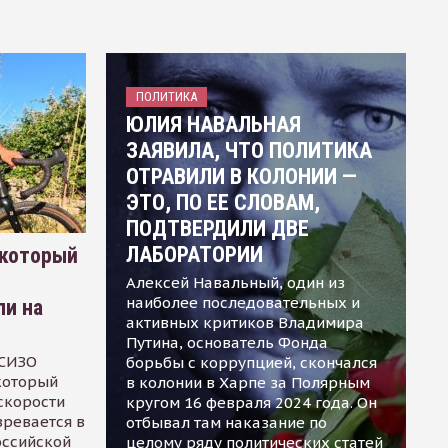
ПОЛИТИКА
ЮЛИЯ НАВАЛЬНАЯ
ЗАЯВИЛА, ЧТО ПОЛИТИКА
ОТРАВИЛИ В КОЛОНИИ —
ЭТО, ПО ЕЕ СЛОВАМ,
ПОДТВЕРДИЛИ ДВЕ
ЛАБОРАТОРИИ
 который
Алексей Навальный, один из
наиболее последовательных и
ли на
активных критиков Владимира
Путина, основатель Фонда
 СИЗО
борьбы с коррупцией, скончался
 который
в колонии в Харпе за Полярным
скорости
кругом 16 февраля 2024 года. Он
зревается в
отбывал там наказание по
оссийской
целому ряду политических статей