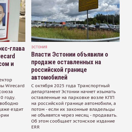
кс-глава
ЭСТОНИЯ
Власти Эстонии объявили о
recard
продаже оставленных на
сом и
российской границе
автомобилей
ектор
ы Wirecard
С октября 2025 года Транспортный
осоюза
департамент Эстонии начнет изымать
0 году.
оставленные на парковке возле КПП
свободно
на российской границе автомобили, а
даже ездит
потом - если их законные владельцы
ории
не объявятся через месяц - продавать.
Об этом сообщает эстонское издание
ERR