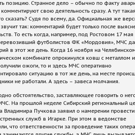
ь позицию. Странное дело – обычно по факту авар
 комментируют свою деятельность сразу. А тут такая
о сказать? Судя по всему, да. Официальная же верс
звучит так: комментарий будет только после выясн
ьств. То есть когда, например, под Ростовом 17 мая
 перевозивший футболистов ФК «Мордовия», МЧС д
ий в этот же день. Когда 16 ноября на Челябинско
ическом комбинате опрокинулся ковш с металлом 
олучили ожоги, то и здесь МЧС оперативно
тировало ситуацию в тот же день, на месте проис
дники не работали. А здесь – завеса молчания.
одно обстоятельство, заставляющее говорить о нег
МЧС. На прошлой неделе Сибирский региональный ц
а Владимира Пучкова заявил о намерении провести
стренных служб в Игарке. При этом в ведомстве
ли, что ответственности за проведение таких опер
и занимаются другие службы, а МЧС лишь вызываетс