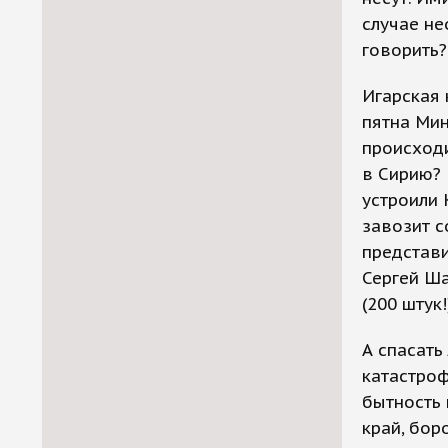
случае не
говорить?
Игарская
пятна Мин
происходи
в Сирию? 
устроили 
завозит с
представи
Сергей Ша
(200 штук
А спасать
катастроф
бытность 
край, бор