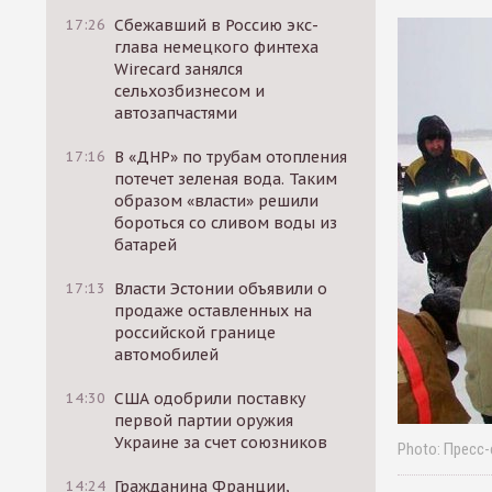
17:26
Сбежавший в Россию экс-
глава немецкого финтеха
Wirecard занялся
сельхозбизнесом и
автозапчастями
17:16
В «ДНР» по трубам отопления
потечет зеленая вода. Таким
образом «власти» решили
бороться со сливом воды из
батарей
17:13
Власти Эстонии объявили о
продаже оставленных на
российской границе
автомобилей
14:30
США одобрили поставку
первой партии оружия
Украине за счет союзников
Photo: Пресс
14:24
Гражданина Франции,