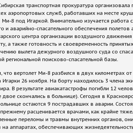
ибирская транспортная прокуратура организовала 
сех аэропортовых служб, работавших на месте кру
 Ми-8 под Игаркой. Внимательно изучается работа 
о и аварийно-спасательного обеспечения полетов 
гарского центра организации воздушного движения
ту, а также готовность и своевременность приняты
ечению вылета дежурного воздушного суда со спас
й региональной поисково-спасательной базы.
 что вертолет Ми-8 разбился в двух километрах от
 Игарки 26 ноября. На борту находилось 3 члена эк
ира. В результате авиакатастрофы погибли 12 челов
е двое скончались в больнице). Сегодня в Краснояр
ольнице остаются 9 пострадавших в аварии. Состо
-прежнему расценивается врачами, как крайне тяжел
ленные переломы и травмы внутренних органов, он
 на аппаратах, обеспечивающих жизнедеятельность