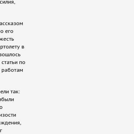
силия,
рассказом
о его
яжесть
ртолету в
азошлось
 статьи по
м работам
ели так:
рибыли
о
изости
аждения,
г