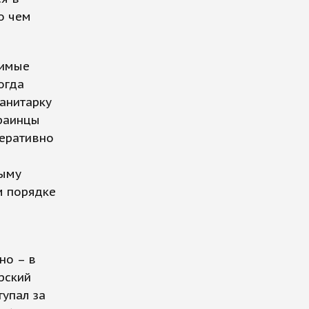
 о чем
димые
огда
манитарку
краинцы
перативно
рыму
м порядке
но – в
рский
тупал за