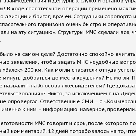
ы взаимодействия и дежурных служб и органов упр
ы! В ходе спасательной операции применено макси
о авиации и бригад врачей. Сотрудники аэропорта 
пасательного гарнизона очень быстро и оперативн
али на эту ситуацию». Структуры МЧС сделали все, ч
.
 было на самом деле? Достаточно спокойно вчитать
ные заявления, чтобы задать МЧС неудобные вопро
 «Валек» 200 км. Как могли спасатели оттуда успеть
 минуты добраться до места крушения? Не могли. 
 назвали г-на Аносова лжесвидетелем? Где доказа
тельствования»? Никто, за исключением г-на Диден
не опровергал. Ответственные СМИ – а «Коммерсан
 именно к ним – информацию, наверное, проверили.
неготовности МЧС говорит и срок, после которого п
ый комментарий. 12 дней потребовалось на то, чт