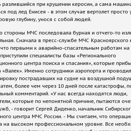
 разлившийся при крушении керосин, а сама машин
ся под лед Енисея - в этом случае вертолет просто
ровую глубину, унося с собой людей.
о стороны МЧС последовала бурная и отчего-то из
ьная. Сначала в пресс-службе МЧС Красноярского 
 что первыми к аварийно-спасательным работам на
приступили специалисты базы «Регионального
ионного центра поиска и спасания», которые прибы
 «Валек». Именно сотрудники аэропорта и проводи
тировку пострадавших на судне на воздушной поду
Затем, более чем через 10 дней после катастрофы, 
ьный комментарий. «У нас всегда находятся люди,
ели, которые по непонятной причине, пытаются оче
ужб, - говорит Сергей Диденко, начальник Сибирско
ного центра МЧС России. - Мы считаем, что операци
а на высоком профессиональном уровне. Все необ