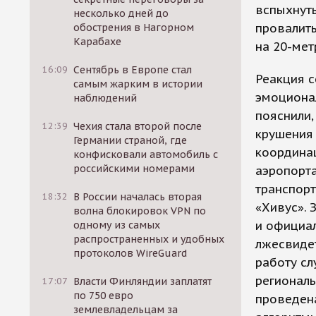
вспыхнуть
несколько дней до
провалить
обострения в Нагорном
Карабахе
на 20-мет
16:09
Сентябрь в Европе стал
Реакция с
самым жарким в истории
эмоционал
наблюдений
пояснили,
12:39
Чехия стала второй после
крушения 
Германии страной, где
координац
конфисковали автомобиль с
российскими номерами
аэропорта
транспор
18:32
В России началась вторая
«Хивус». 
волна блокировок VPN по
и официал
одному из самых
распространенных и удобных
лжесвидет
протоколов WireGuard
работу сл
региональ
17:07
Власти Финляндии заплатят
по 750 евро
проведен
землевладельцам за