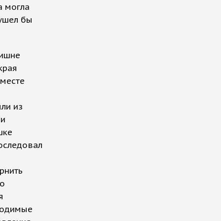
а могла
 ушел бы
лишне
края
 месте
ли из
ли
шке
последовал
рнить
го
я
ходимые