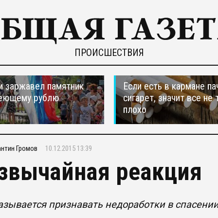
ПРОИСШЕСТВИЯ
и заржавел памятник
Если есть в кармане па
еющему рублю
сигарет, значит все не 
плохо
нтин Громов
10.12.2015 13:39
звычайная реакция
зывается признавать недоработки в спасении