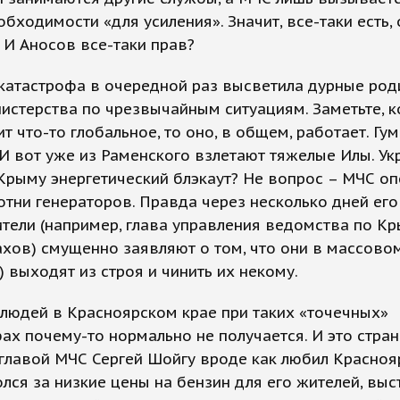
обходимости «для усиления». Значит, все-таки есть,
 И Аносов все-таки прав?
 катастрофа в очередной раз высветила дурные ро
истерства по чрезвычайным ситуациям. Заметьте, к
т что-то глобальное, то оно, в общем, работает. Гу
И вот уже из Раменского взлетают тяжелые Илы. У
Крыму энергетический блэкаут? Не вопрос – МЧС о
отни генераторов. Правда через несколько дней его
тели (например, глава управления ведомства по К
хов) смущенно заявляют о том, что они в массово
!) выходят из строя и чинить их некому.
 людей в Красноярском крае при таких «точечных»
ах почему-то нормально не получается. И это стран
главой МЧС Сергей Шойгу вроде как любил Красноя
олся за низкие цены на бензин для его жителей, выс