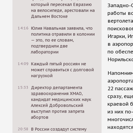
который пересекал Евразию
Западно-С
на велосипеде, арестовали на
работы в
Дальнем Востоке
вертолета
поисковог
14:16
Юлия Навальная заявила, что
политика отравили в колонии
Игарки, И
— это, по ее словам,
в аэропор
подтвердили две
по обесп
лаборатории
Норильско
14:09
Каждый пятый россиян не
может справиться с долговой
Напомним,
нагрузкой
аэропорта
15:33
Директор департамента
22 пассаж
здравоохранения ХМАО,
сразу, ещ
кандидат медицинских наук
краевой б
Алексей Добровольский
из них по
выступил против запрета
абортов
многочис
находятся
20:58
В России создадут систему