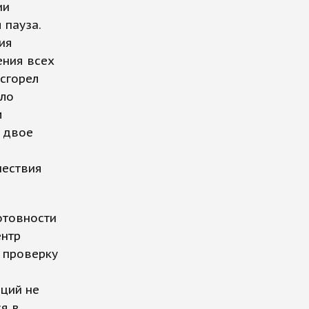
ии
 пауза.
ия
ения всех
 сгорел
ало
м
и двое
шествия
отовности
ентр
 проверку
аций не
я в