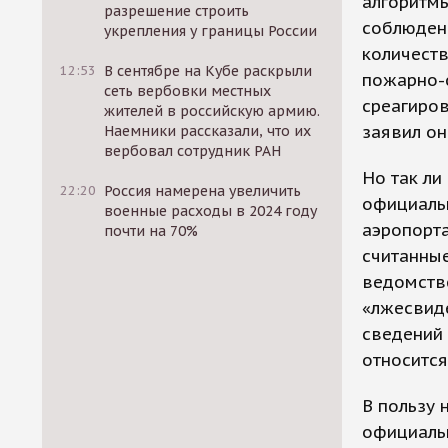
алгоритм
разрешение строить
соблюден
укрепления у границы России
количеств
12:53
В сентябре на Кубе раскрыли
пожарно-с
сеть вербовки местных
среагиров
жителей в российскую армию.
заявил он
Наемники рассказали, что их
вербовал сотрудник РАН
Но так ли
22:20
Россия намерена увеличить
официаль
военные расходы в 2024 году
аэропорта
почти на 70%
считанные
ведомстве
«лжесвиде
сведений 
относится
В пользу 
официальн