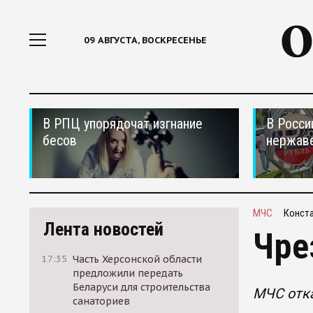
09 АВГУСТА, ВОСКРЕСЕНЬЕ
В РПЦ упорядочат изгнание
В Росси
бесов
нержав
МЧС
Конста
Лента новостей
Чре
17:35
Часть Херсонской области
предложили передать
Беларуси для строительства
МЧС отка
санаториев