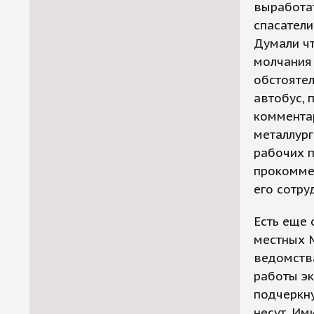
выработат
спасатели
Думали чт
молчания 
обстоятел
автобус,
комментар
металлург
рабочих п
прокоммен
его сотру
Есть еще 
местных 
ведомств
работы эк
подчеркну
несут. Им