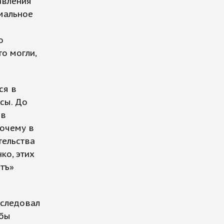
авления
мальное
и
о
то могли,
ся в
сы. До
 в
Почему в
тельства
ко, этих
тъ»
оследовал
обы