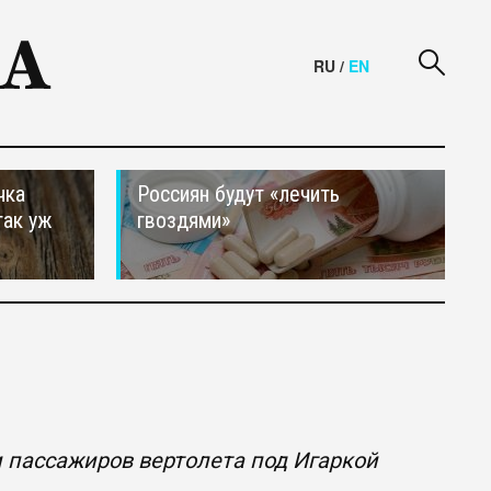
RU
/
EN
чка
Россиян будут «лечить
так уж
гвоздями»
 пассажиров вертолета под Игаркой