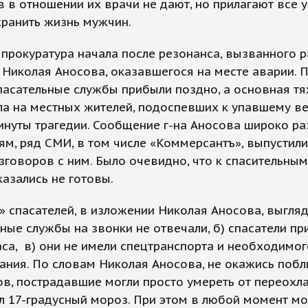
 в отношении их врачи не дают, но прилагают все у
ранить жизнь мужчин.
прокуратура начала после резонанса, вызванного 
Николая Аносова, оказавшегося на месте аварии. П
пасательные службы прибыли поздно, а основная т
ла на местных жителей, подоспевших к упавшему ве
инуты трагедии. Сообщение г-на Аносова широко р
ям, ряд СМИ, в том числе «Коммерсантъ», выпустили
зговоров с ним. Было очевидно, что к спасительны
азались не готовы.
 спасателей, в изложении Николая Аносова, выгляд
нные службы на звонки не отвечали, б) спасатели п
аса, в) они не имели спецтранспорта и необходимог
ния. По словам Николая Аносова, не окажись побл
в, пострадавшие могли просто умереть от переохл
л 17-градусный мороз. При этом в любой момент мо