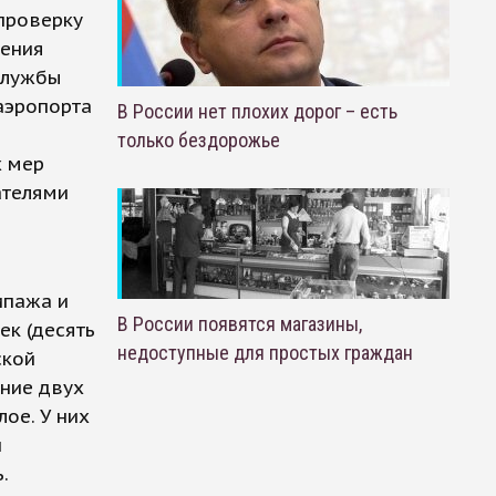
проверку
шения
службы
аэропорта
В России нет плохих дорог – есть
только бездорожье
х мер
ателями
ипажа и
В России появятся магазины,
ек (десять
недоступные для простых граждан
ской
яние двух
ое. У них
и
.