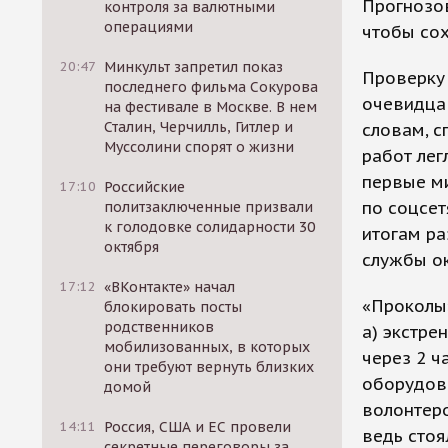
Прогнозов
контроля за валютными
операциями
чтобы сох
20:47
Минкульт запретил показ
Проверку 
последнего фильма Сокурова
очевидца 
на фестивале в Москве. В нем
Сталин, Черчилль, Гитлер и
словам, с
Муссолини спорят о жизни
работ лег
первые м
17:10
Российские
по соцсет
политзаключенные призвали
к голодовке солидарности 30
итогам ра
октября
службы ок
17:12
«ВКонтакте» начал
«Проколы»
блокировать посты
родственников
а) экстре
мобилизованных, в которых
через 2 ч
они требуют вернуть близких
оборудова
домой
волонтеро
14:11
Россия, США и ЕС провели
ведь стоя
секретные переговоры за