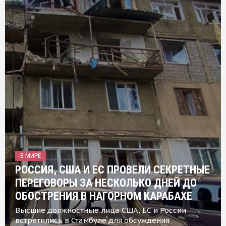
В МИРЕ
РОССИЯ, США И ЕС ПРОВЕЛИ СЕКРЕТНЫЕ
ПЕРЕГОВОРЫ ЗА НЕСКОЛЬКО ДНЕЙ ДО
ОБОСТРЕНИЯ В НАГОРНОМ КАРАБАХЕ
Высшие должностные лица США, ЕС и России
встретились в Стамбуле для обсуждения