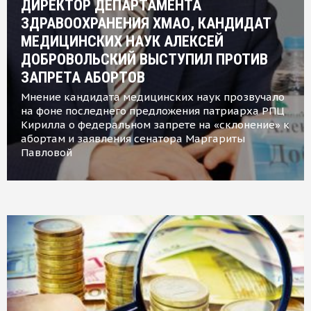
ДИРЕКТОР ДЕПАРТАМЕНТА
ЗДРАВООХРАНЕНИЯ ХМАО, КАНДИДАТ
МЕДИЦИНСКИХ НАУК АЛЕКСЕЙ
ДОБРОВОЛЬСКИЙ ВЫСТУПИЛ ПРОТИВ
ЗАПРЕТА АБОРТОВ
Мнение кандидата медицинских наук прозвучало
на фоне последнего предложения патриарха РПЦ
Кирилла о федеральном запрете на «склонение» к
абортам и заявления сенатора Маргариты
Павловой