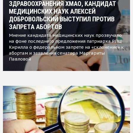
ЗДРАВООХРАНЕНИЯ ХМАО, КАНДИДАТ
МЕДИЦИНСКИХ НАУК АЛЕКСЕЙ
ДОБРОВОЛЬСКИЙ ВЫСТУПИЛ ПРОТИВ
ЗАПРЕТА АБОРТОВ
Мнение кандидата медицинских наук прозвучало
на фоне последнего предложения патриарха РПЦ
Кирилла о федеральном запрете на «склонение» к
абортам и заявления сенатора Маргариты
Павловой