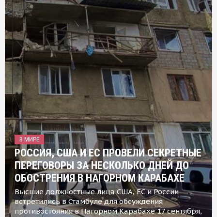
В МИРЕ
РОССИЯ, США И ЕС ПРОВЕЛИ СЕКРЕТНЫЕ
ПЕРЕГОВОРЫ ЗА НЕСКОЛЬКО ДНЕЙ ДО
ОБОСТРЕНИЯ В НАГОРНОМ КАРАБАХЕ
Высшие должностные лица США, ЕС и России
встретились в Стамбуле для обсуждения
противостояния в Нагорном Карабахе 17 сентября,