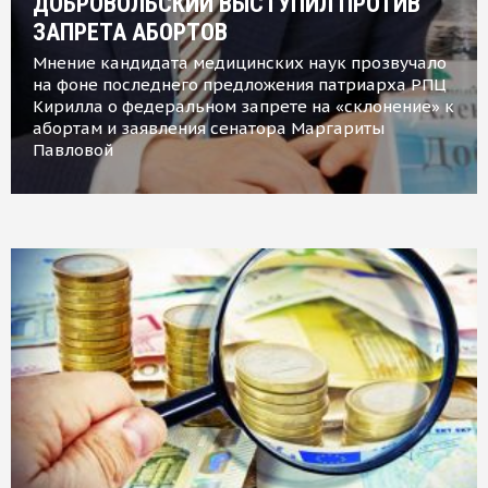
ДОБРОВОЛЬСКИЙ ВЫСТУПИЛ ПРОТИВ
ЗАПРЕТА АБОРТОВ
Мнение кандидата медицинских наук прозвучало
на фоне последнего предложения патриарха РПЦ
Кирилла о федеральном запрете на «склонение» к
абортам и заявления сенатора Маргариты
Павловой