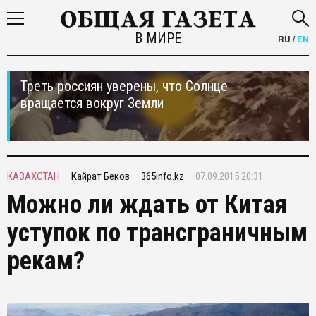
В МИРЕ
RU
/
EN
Треть россиян уверены, что Солнце
вращается вокруг Земли
КАЗАХСТАН
Кайрат Беков
365info.kz
07.09.2015 20:31
Можно ли ждать от Китая
уступок по трансграничным
рекам?