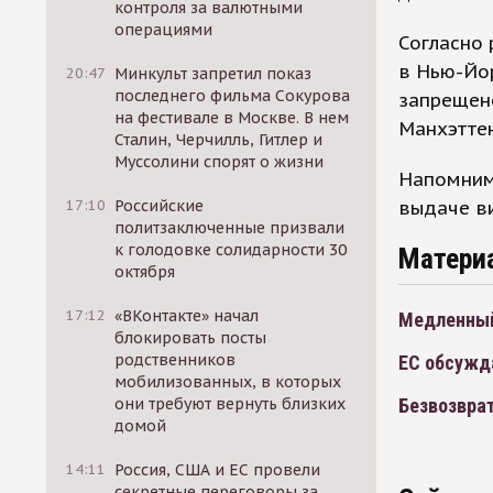
контроля за валютными
операциями
Согласно
в Нью-Йор
20:47
Минкульт запретил показ
последнего фильма Сокурова
запрещено
на фестивале в Москве. В нем
Манхэттен
Сталин, Черчилль, Гитлер и
Муссолини спорят о жизни
Напомним,
выдаче ви
17:10
Российские
политзаключенные призвали
к голодовке солидарности 30
Матери
октября
17:12
«ВКонтакте» начал
Медленны
блокировать посты
родственников
ЕС обсужд
мобилизованных, в которых
Безвозвра
они требуют вернуть близких
домой
14:11
Россия, США и ЕС провели
секретные переговоры за