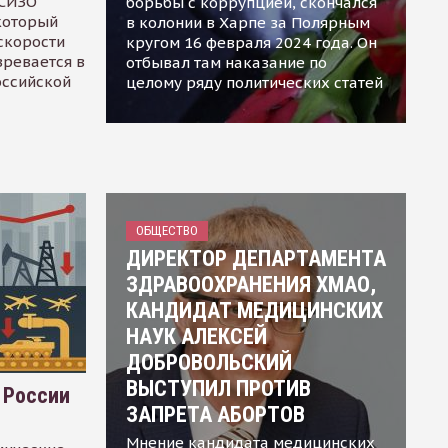
 СИЗО
борьбы с коррупцией, скончался
 который
в колонии в Харпе за Полярным
скорости
кругом 16 февраля 2024 года. Он
зревается в
отбывал там наказание по
оссийской
целому ряду политических статей
ОБЩЕСТВО
ДИРЕКТОР ДЕПАРТАМЕНТА
ЗДРАВООХРАНЕНИЯ ХМАО,
КАНДИДАТ МЕДИЦИНСКИХ
НАУК АЛЕКСЕЙ
ДОБРОВОЛЬСКИЙ
ВЫСТУПИЛ ПРОТИВ
 России
ЗАПРЕТА АБОРТОВ
Мнение кандидата медицинских