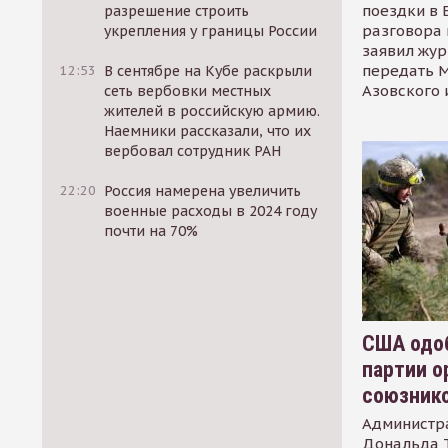
поездки в 
разрешение строить
разговора 
укрепления у границы России
заявил жур
передать М
12:53
В сентябре на Кубе раскрыли
Азовского 
сеть вербовки местных
жителей в российскую армию.
Наемники рассказали, что их
вербовал сотрудник РАН
22:20
Россия намерена увеличить
военные расходы в 2024 году
почти на 70%
США одоб
партии о
союзник
Администр
Дональда 