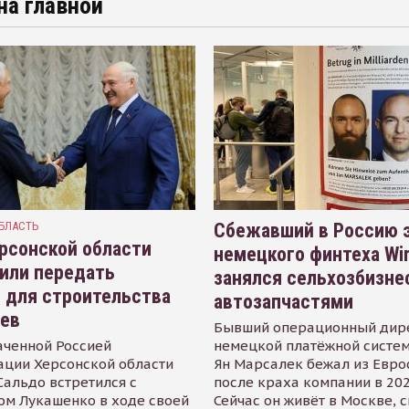
на главной
БЛАСТЬ
Сбежавший в Россию э
рсонской области
немецкого финтеха Wi
или передать
занялся сельхозбизне
 для строительства
автозапчастями
иев
Бывший операционный дир
аченной Россией
немецкой платёжной систем
ации Херсонской области
Ян Марсалек бежал из Евр
альдо встретился с
после краха компании в 202
ом Лукашенко в ходе своей
Сейчас он живёт в Москве, 