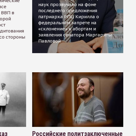
мические
наук прозвучало на фоне
все
последнего предложения
 ВВП в
патриарха РПЦ Кирилла о
торой
федеральном запрете на
ост
«склонение» к абортам и
едитования
заявления сенатора Маргариты
 со стороны
Павловой
каз
Российские политзаключенные