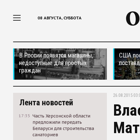
08 АВГУСТА, СУББОТА
В России появятся магазины,
США по
недоступные для простых
поставл
граждан
26.08.2015 03:
Лента новостей
Вла
17:35
Часть Херсонской области
Мат
предложили передать
Беларуси для строительства
санаториев