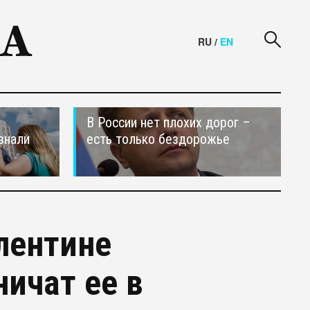
RU
/
EN
В России нет плохих дорог –
знали
есть только бездорожье
лентине
ничат ее в