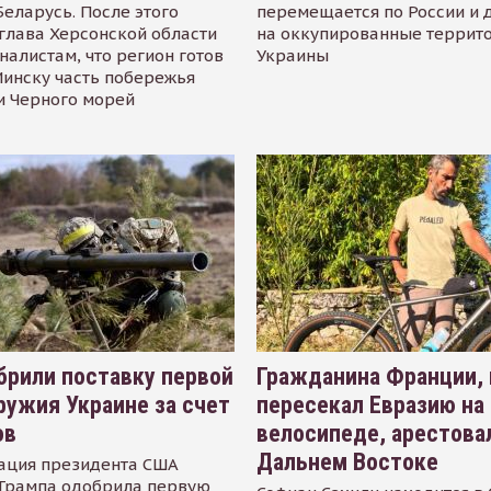
Беларусь. После этого
перемещается по России и 
глава Херсонской области
на оккупированные террит
налистам, что регион готов
Украины
инску часть побережья
и Черного морей
рили поставку первой
Гражданина Франции,
ружия Украине за счет
пересекал Евразию на
ов
велосипеде, арестова
Дальнем Востоке
ация президента США
Трампа одобрила первую