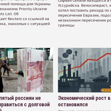
Софиан Сехили находится в
енной помощи для Украины
Уссурийска. Велосипедист,
еханизма Priority Ukraine
хотел поставить рекорд по 
s List. Об
пересечения Евразии, подо
ает Reuters со ссылкой на
незаконном пересечении р
ика, знакомых с ситуацией
границы
пятый россиян не
Экономический рост в
равиться с долговой
остановился
й