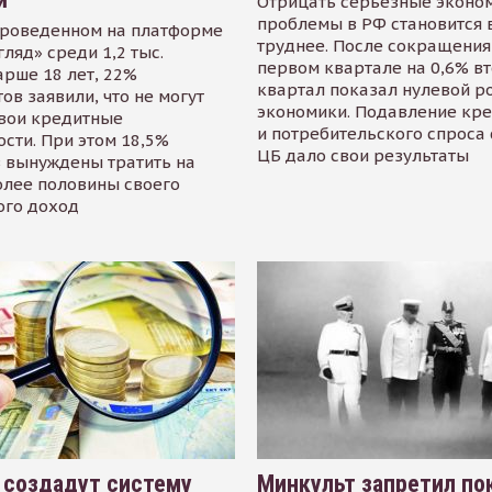
Отрицать серьезные эконо
проблемы в РФ становится 
проведенном на платформе
труднее. После сокращения
гляд» среди 1,2 тыс.
первом квартале на 0,6% в
арше 18 лет, 22%
квартал показал нулевой р
ов заявили, что не могут
экономики. Подавление кр
свои кредитные
и потребительского спроса
сти. При этом 18,5%
ЦБ дало свои результаты
 вынуждены тратить на
олее половины своего
ого доход
 создадут систему
Минкульт запретил по