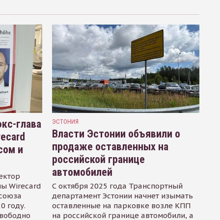
кс-глава
ЭСТОНИЯ
Власти Эстонии объявили о
recard
продаже оставленных на
сом и
российской границе
автомобилей
ектор
ы Wirecard
С октября 2025 года Транспортный
осоюза
департамент Эстонии начнет изымать
0 году.
оставленные на парковке возле КПП
свободно
на российской границе автомобили, а