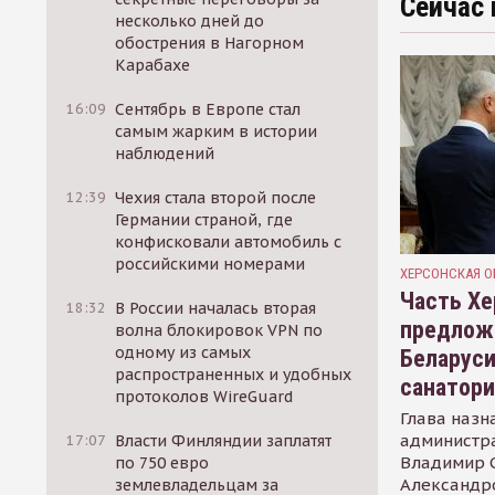
Сейчас 
несколько дней до
обострения в Нагорном
Карабахе
16:09
Сентябрь в Европе стал
самым жарким в истории
наблюдений
12:39
Чехия стала второй после
Германии страной, где
конфисковали автомобиль с
российскими номерами
ХЕРСОНСКАЯ О
Часть Хе
18:32
В России началась вторая
предлож
волна блокировок VPN по
одному из самых
Беларуси
распространенных и удобных
санатор
протоколов WireGuard
Глава назн
администр
17:07
Власти Финляндии заплатят
Владимир С
по 750 евро
Александр
землевладельцам за