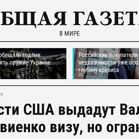
В МИРЕ
обещали годами
Российские покупатели
ять оружие Украине
недвижимости уже осо
глубину кризиса
08
сти США выдадут Ва
виенко визу, но огра