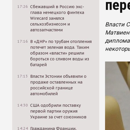
пер
17:26
Сбежавший в Россию экс-
глава немецкого финтеха
Wirecard занялся
Власти С
сельхозбизнесом и
автозапчастями
Матвиенк
дипломат
17:16
В «ДНР» по трубам отопления
потечет зеленая вода. Таким
некотор
образом «власти» решили
бороться со сливом воды из
батарей
17:13
Власти Эстонии объявили о
продаже оставленных на
российской границе
автомобилей
14:30
США одобрили поставку
первой партии оружия
Украине за счет союзников
14:24
Гражданина Франции,