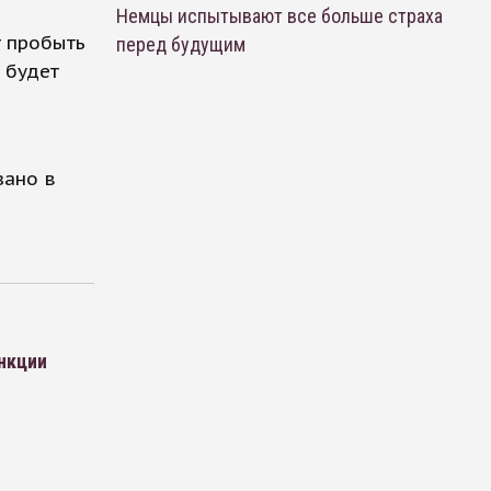
Немцы испытывают все больше страха
т пробыть
перед будущим
м будет
зано в
нкции