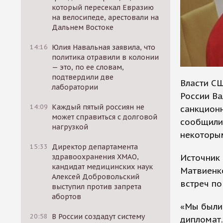
который пересекал Евразию
на велосипеде, арестовали на
Дальнем Востоке
14:16
Юлия Навальная заявила, что
политика отравили в колонии
— это, по ее словам,
подтвердили две
Власти С
лаборатории
России Ва
14:09
Каждый пятый россиян не
санкцион
может справиться с долговой
сообщили,
нагрузкой
некоторы
15:33
Директор департамента
Источник 
здравоохранения ХМАО,
кандидат медицинских наук
Матвиенко
Алексей Добровольский
встреч по
выступил против запрета
абортов
«Мы были 
20:58
В России создадут систему
дипломат.