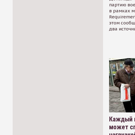
партию во
в рамках м
Requirement
этом сообщ
два источн
Каждый 
может сп
нагрузко