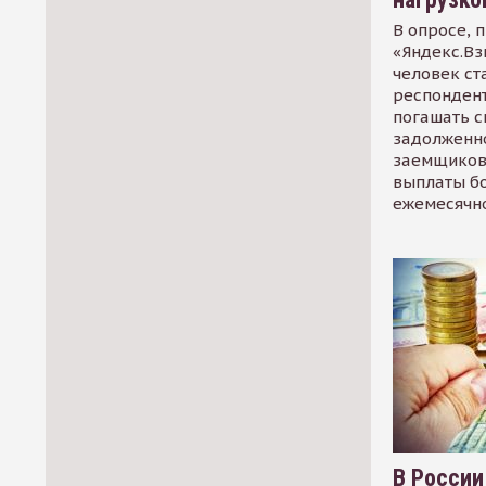
В опросе, 
«Яндекс.Вз
человек ст
респондент
погашать 
задолженно
заемщиков
выплаты б
ежемесячн
В России