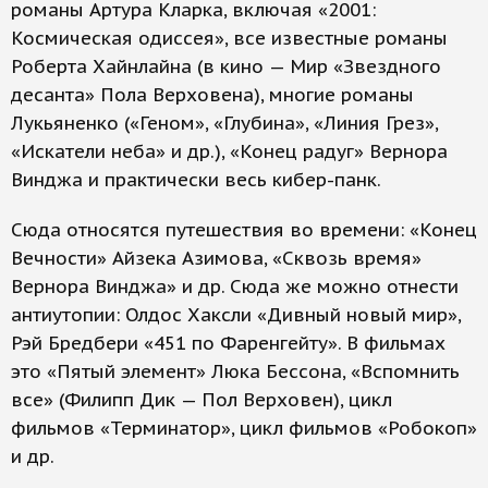
романы Артура Кларка, включая «2001:
Космическая одиссея», все известные романы
Роберта Хайнлайна (в кино — Мир «Звездного
десанта» Пола Верховена), многие романы
Лукьяненко («Геном», «Глубина», «Линия Грез»,
«Искатели неба» и др.), «Конец радуг» Вернора
Винджа и практически весь кибер-панк.
Сюда относятся путешествия во времени: «Конец
Вечности» Айзека Азимова, «Сквозь время»
Вернора Винджа» и др. Сюда же можно отнести
антиутопии: Олдос Хаксли «Дивный новый мир»,
Рэй Бредбери «451 по Фаренгейту». В фильмах
это «Пятый элемент» Люка Бессона, «Вспомнить
все» (Филипп Дик — Пол Верховен), цикл
фильмов «Терминатор», цикл фильмов «Робокоп»
и др.