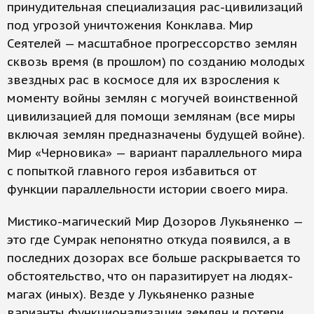
принудительная специализация рас-цивилизаций
под угрозой уничтожения Конклава. Мир
Сеятелей — масштабное прогрессорство землян
сквозь время (в прошлом) по созданию молодых
звездных рас в космосе для их взросления к
моменту войны землян с могучей воинственной
цивилизацией для помощи землянам (все миры
включая землян предназначены будущей войне).
Мир «Черновика» — вариант параллельного мира
с попыткой главного героя избавиться от
функции параллельности истории своего мира.
Мистико-магический Мир Дозоров Лукьяненко —
это где Сумрак непонятно откуда появился, а в
последних дозорах все больше раскрывается то
обстоятельство, что он паразитирует на людях-
магах (иных). Везде у Лукьяненко разные
варианты функционализации землян и потери