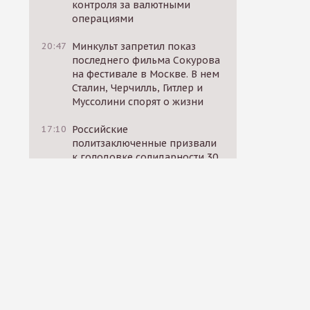
контроля за валютными
операциями
20:47
Минкульт запретил показ
последнего фильма Сокурова
на фестивале в Москве. В нем
Сталин, Черчилль, Гитлер и
Муссолини спорят о жизни
17:10
Российские
политзаключенные призвали
к голодовке солидарности 30
октября
17:12
«ВКонтакте» начал
блокировать посты
родственников
мобилизованных, в которых
они требуют вернуть близких
домой
14:11
Россия, США и ЕС провели
секретные переговоры за