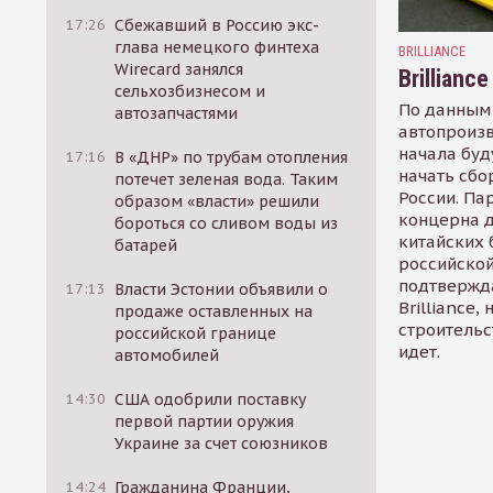
17:26
Сбежавший в Россию экс-
глава немецкого финтеха
BRILLIANCE
Wirecard занялся
Brillianc
сельхозбизнесом и
По данным
автозапчастями
автопроизв
начала буд
17:16
В «ДНР» по трубам отопления
начать сбо
потечет зеленая вода. Таким
России. Па
образом «власти» решили
концерна д
бороться со сливом воды из
китайских 
батарей
российской
подтвержд
17:13
Власти Эстонии объявили о
Brilliance,
продаже оставленных на
строительс
российской границе
идет.
автомобилей
14:30
США одобрили поставку
первой партии оружия
Украине за счет союзников
14:24
Гражданина Франции,