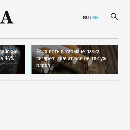
RU
/
EN
сийские
Если есть в кармане пачка
на 96%
сигарет, значит все не так уж
плохо