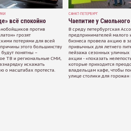
ИКИ
САНКТ-ПЕТЕРБУРГ
де» всё спокойно
Чаепитие у Смольного
ьнобойщиков против
В среду петербургская Асс
латон» грозят
предпринимателей малого 
кими потерями для всей
бизнеса провела акцию в з
 причины этого большинству
привычных для летнего пит
 будут понятны –
пейзажа сезонных уличных 
ое ТВ и региональные СМИ,
акции - «показать нелепост
азнарядку искажать
которые приходится преод
 о масштабах протеста.
владельцам кафе, чтобы по
улице столики для горожан 