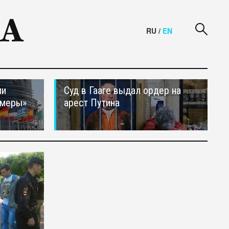
RU
/
EN
ли
Суд в Гааге выдал ордер на
 меры»
арест Путина