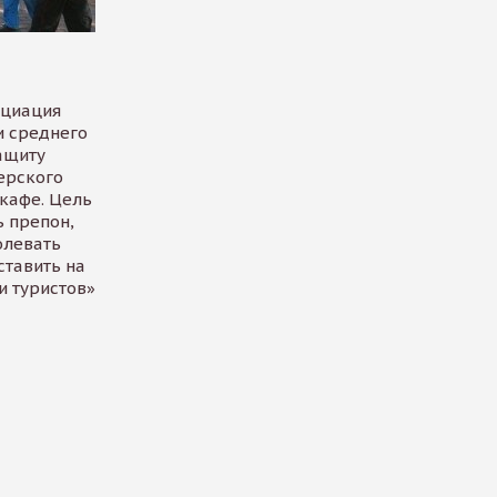
оциация
и среднего
ащиту
ерского
кафе. Цель
ь препон,
олевать
ставить на
и туристов»