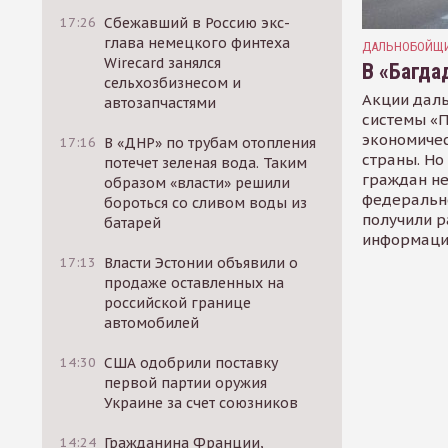
17:26
Сбежавший в Россию экс-
глава немецкого финтеха
ДАЛЬНОБОЙЩ
Wirecard занялся
В «Багда
сельхозбизнесом и
Акции дал
автозапчастями
системы «П
экономичес
17:16
В «ДНР» по трубам отопления
страны. Но
потечет зеленая вода. Таким
граждан не
образом «власти» решили
федеральн
бороться со сливом воды из
получили р
батарей
информацию
17:13
Власти Эстонии объявили о
продаже оставленных на
российской границе
автомобилей
14:30
США одобрили поставку
первой партии оружия
Украине за счет союзников
14:24
Гражданина Франции,