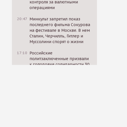
контроля за валютными
операциями
20:47
Минкульт запретил показ
последнего фильма Сокурова
на фестивале в Москве. В нем
Сталин, Черчилль, Гитлер и
Муссолини спорят о жизни
17:10
Российские
политзаключенные призвали
к голодовке солидарности 30
октября
17:12
«ВКонтакте» начал
блокировать посты
родственников
мобилизованных, в которых
они требуют вернуть близких
домой
14:11
Россия, США и ЕС провели
секретные переговоры за