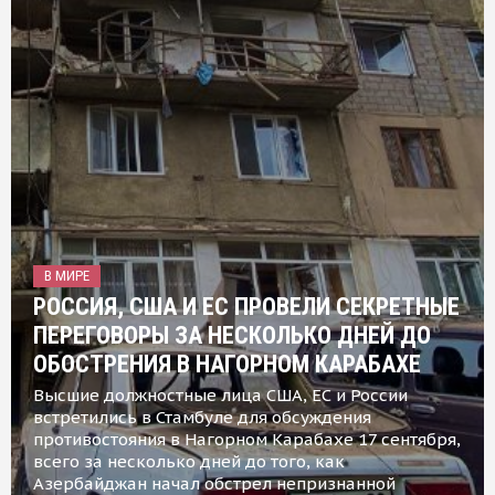
В МИРЕ
РОССИЯ, США И ЕС ПРОВЕЛИ СЕКРЕТНЫЕ
ПЕРЕГОВОРЫ ЗА НЕСКОЛЬКО ДНЕЙ ДО
ОБОСТРЕНИЯ В НАГОРНОМ КАРАБАХЕ
Высшие должностные лица США, ЕС и России
встретились в Стамбуле для обсуждения
противостояния в Нагорном Карабахе 17 сентября,
всего за несколько дней до того, как
Азербайджан начал обстрел непризнанной