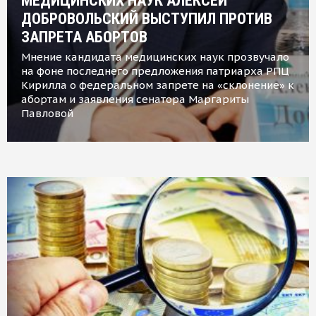
МЕДИЦИНСКИХ НАУК АЛЕКСЕЙ
ДОБРОВОЛЬСКИЙ ВЫСТУПИЛ ПРОТИВ
ЗАПРЕТА АБОРТОВ
Мнение кандидата медицинских наук прозвучало
на фоне последнего предложения патриарха РПЦ
Кирилла о федеральном запрете на «склонение» к
абортам и заявления сенатора Маргариты
Павловой