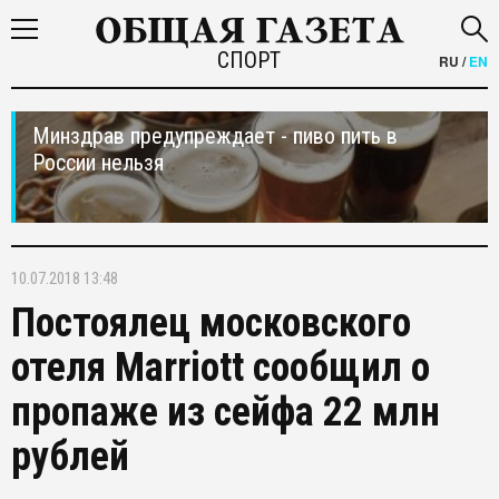
СПОРТ
RU
/
EN
Минздрав предупреждает - пиво пить в
России нельзя
10.07.2018 13:48
Постоялец московского
отеля Marriott сообщил о
пропаже из сейфа 22 млн
рублей