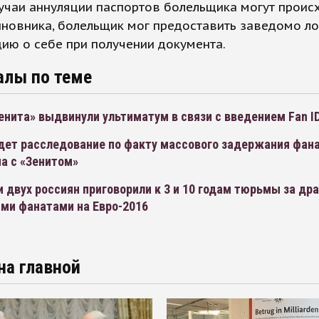
учаи аннуляции паспортов болельщика могут происх
иновника, болельщик мог предоставить заведомо л
ию о себе при получении документа.
алы по теме
нита» выдвинули ультиматум в связи с введением Fan I
дет расследование по факту массового задержания фан
а с «Зенитом»
 двух россиян приговорили к 3 и 10 годам тюрьмы за дра
ми фанатами на Евро-2016
на главной