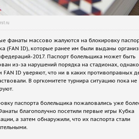
rst.ru
ые фанаты массово жалуются на блокировку паспо
а (FAN ID), которые ранее им были выданы органи
нфедераций-2017. Паспорт болельщика может быть
ван из-за нарушений порядка на стадионах, однако
 FAN ID уверяют, что ни в каких противоправных д
аствовали. В оргкомитете турнира ситуацию пока не
руют.
ровку паспорта болельщика пожаловались уже боле
Фанаты благополучно посетили первые игры Кубка
ции, а затем обнаружили, что их паспорта стали
ительными.