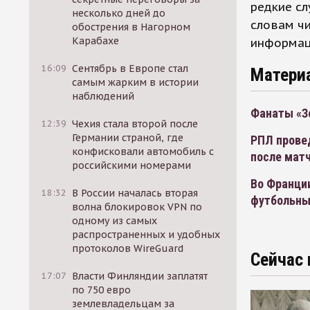
редкие сл
несколько дней до
словам ч
обострения в Нагорном
Карабахе
информац
16:09
Сентябрь в Европе стал
Матери
самым жарким в истории
наблюдений
Фанаты «Зе
12:39
Чехия стала второй после
Германии страной, где
РПЛ прове
конфисковали автомобиль с
после матч
российскими номерами
Во Франции
18:32
В России началась вторая
футбольны
волна блокировок VPN по
одному из самых
распространенных и удобных
протоколов WireGuard
Сейчас 
17:07
Власти Финляндии заплатят
по 750 евро
землевладельцам за