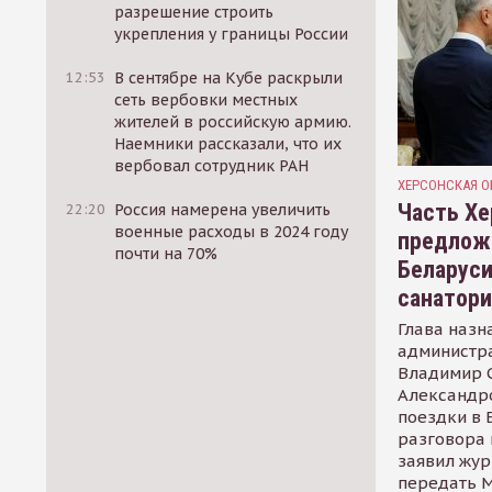
разрешение строить
укрепления у границы России
12:53
В сентябре на Кубе раскрыли
сеть вербовки местных
жителей в российскую армию.
Наемники рассказали, что их
вербовал сотрудник РАН
ХЕРСОНСКАЯ О
Часть Хе
22:20
Россия намерена увеличить
военные расходы в 2024 году
предлож
почти на 70%
Беларуси
санатор
Глава назн
администр
Владимир С
Александр
поездки в 
разговора 
заявил жур
передать М