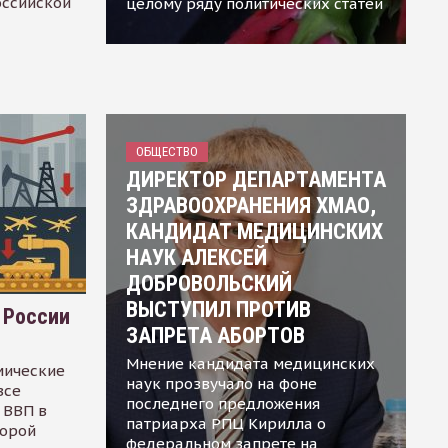
оссийской
целому ряду политических статей
ОБЩЕСТВО
ДИРЕКТОР ДЕПАРТАМЕНТА
ЗДРАВООХРАНЕНИЯ ХМАО,
КАНДИДАТ МЕДИЦИНСКИХ
НАУК АЛЕКСЕЙ
ДОБРОВОЛЬСКИЙ
ВЫСТУПИЛ ПРОТИВ
 России
ЗАПРЕТА АБОРТОВ
Мнение кандидата медицинских
мические
наук прозвучало на фоне
все
последнего предложения
 ВВП в
патриарха РПЦ Кирилла о
торой
федеральном запрете на