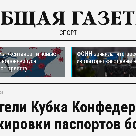
СПОРТ
ы «кентавра» и новые
ФСИН заявила, что рос
 коронавируса
изоляторы заполнены 
ют тревогу
34
тели Кубка Конфедер
кировки паспортов 