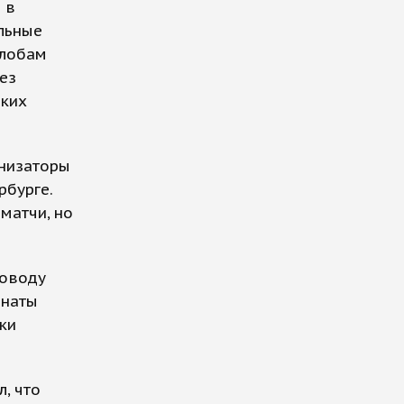
 в
альные
алобам
ез
аких
анизаторы
рбурге.
матчи, но
поводу
анаты
ки
, что