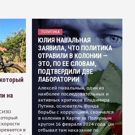
ПОЛИТИКА
ЮЛИЯ НАВАЛЬНАЯ
ЗАЯВИЛА, ЧТО ПОЛИТИКА
ОТРАВИЛИ В КОЛОНИИ —
ЭТО, ПО ЕЕ СЛОВАМ,
ПОДТВЕРДИЛИ ДВЕ
ЛАБОРАТОРИИ
 который
Алексей Навальный, один из
наиболее последовательных и
ли на
активных критиков Владимира
Путина, основатель Фонда
 СИЗО
борьбы с коррупцией, скончался
 который
в колонии в Харпе за Полярным
скорости
кругом 16 февраля 2024 года. Он
зревается в
отбывал там наказание по