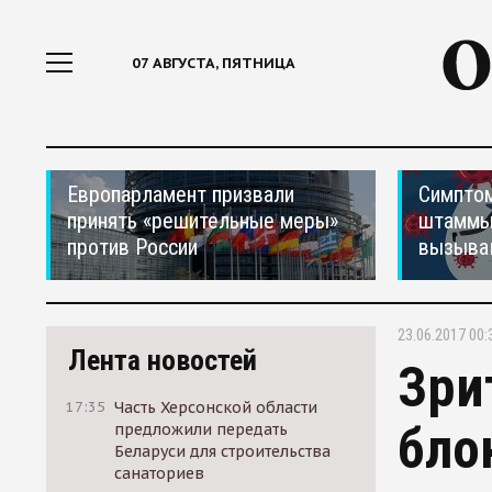
07 АВГУСТА, ПЯТНИЦА
Европарламент призвали
Симптом
принять «решительные меры»
штаммы
против России
вызыва
23.06.2017 00:
Лента новостей
Зри
17:35
Часть Херсонской области
бло
предложили передать
Беларуси для строительства
санаториев