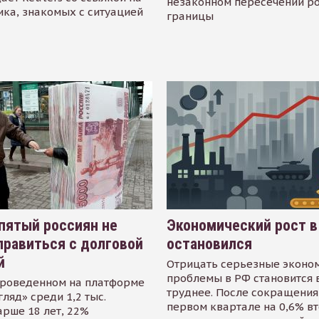
незаконном пересечении р
ика, знакомых с ситуацией
границы
пятый россиян не
Экономический рост в
равиться с долговой
остановился
й
Отрицать серьезные эконо
проблемы в РФ становится 
проведенном на платформе
труднее. После сокращения
гляд» среди 1,2 тыс.
первом квартале на 0,6% в
арше 18 лет, 22%