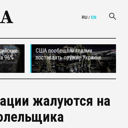
RU
/
EN
сийские
США пообещали годами
на 96%
поставлять оружие Украине
ации жалуются на
болельщика