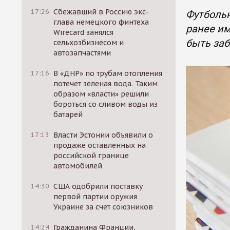
17:26
Сбежавший в Россию экс-
Футбольн
глава немецкого финтеха
ранее и
Wirecard занялся
быть заб
сельхозбизнесом и
автозапчастями
17:16
В «ДНР» по трубам отопления
потечет зеленая вода. Таким
образом «власти» решили
бороться со сливом воды из
батарей
17:13
Власти Эстонии объявили о
продаже оставленных на
российской границе
автомобилей
14:30
США одобрили поставку
первой партии оружия
Украине за счет союзников
14:24
Гражданина Франции,