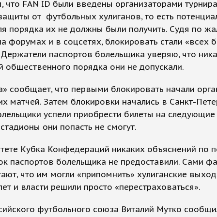
 что FAN ID были введены организаторами турнира
защиты от футбольных хулиганов, то есть потенци
я порядка их не должны были получить. Судя по ж
а форумах и в соцсетях, блокировать стали «всех б
 Держатели паспортов болельщика уверяю, что ник
 общественного порядка они не допускали.
а» сообщает, что первыми блокировать начали орг
х матчей. Затем блокировки начались в Санкт-Пете
лельщики успели приобрести билеты на следующие 
 стадионы они попасть не смогут.
итете Кубка Конфедераций никаких объяснений по 
ок паспортов болельщика не предоставили. Сами ф
ают, что им могли «припомнить» хулиганские выход
ет и власти решили просто «перестраховаться».
сийского футбольного союза Виталий Мутко сообщил