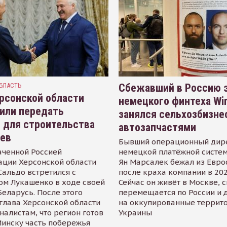
БЛАСТЬ
Сбежавший в Россию э
рсонской области
немецкого финтеха Wi
или передать
занялся сельхозбизне
 для строительства
автозапчастями
иев
Бывший операционный дир
аченной Россией
немецкой платёжной систем
ации Херсонской области
Ян Марсалек бежал из Евр
альдо встретился с
после краха компании в 202
ом Лукашенко в ходе своей
Сейчас он живёт в Москве, 
Беларусь. После этого
перемещается по России и 
глава Херсонской области
на оккупированные террит
налистам, что регион готов
Украины
инску часть побережья