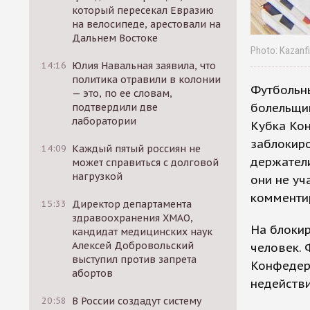
который пересекал Евразию
на велосипеде, арестовали на
Дальнем Востоке
Photo: Kazanfi
14:16
Юлия Навальная заявила, что
политика отравили в колонии
Футбольн
— это, по ее словам,
болельщик
подтвердили две
лаборатории
Кубка Ко
заблокиро
14:09
Каждый пятый россиян не
держатели
может справиться с долговой
нагрузкой
они не уч
комменти
15:33
Директор департамента
здравоохранения ХМАО,
На блоки
кандидат медицинских наук
Алексей Добровольский
человек. 
выступил против запрета
Конфедера
абортов
недейств
20:58
В России создадут систему