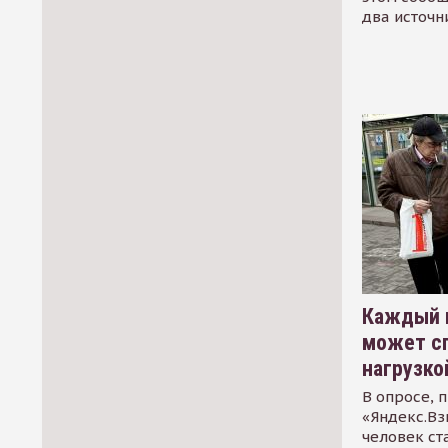
два источн
Каждый 
может сп
нагрузко
В опросе, 
«Яндекс.Вз
человек ст