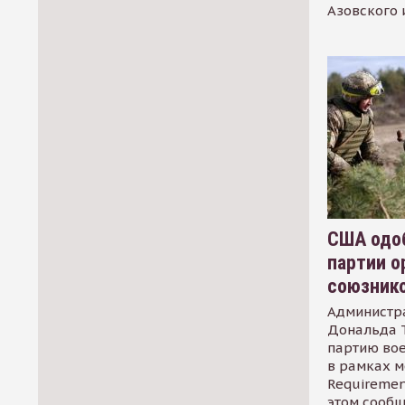
Азовского 
США одоб
партии о
союзник
Администр
Дональда 
партию во
в рамках м
Requirement
этом сообщ