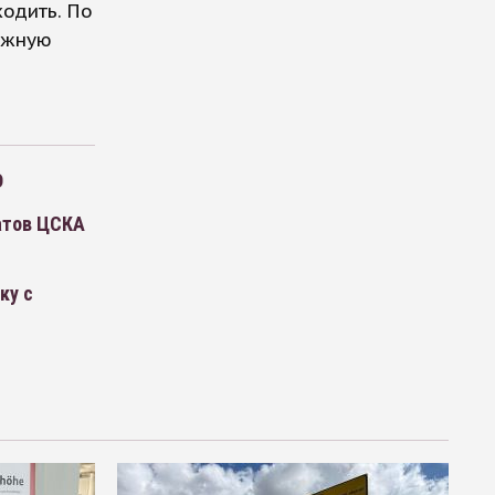
одить. По
ожную
D
атов ЦСКА
ку с