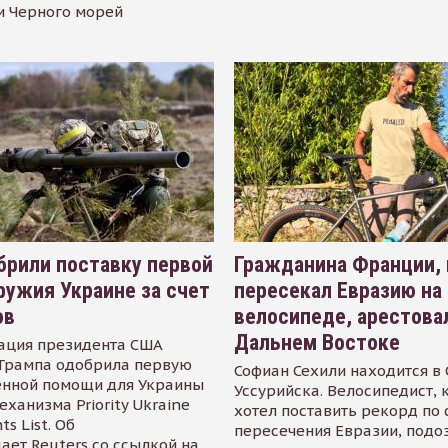
и Черного морей
рили поставку первой
Гражданина Франции,
ружия Украине за счет
пересекал Евразию на
ов
велосипеде, арестова
Дальнем Востоке
ация президента США
Трампа одобрила первую
Софиан Сехили находится в
енной помощи для Украины
Уссурийска. Велосипедист,
еханизма Priority Ukraine
хотел поставить рекорд по 
s List. Об
пересечения Евразии, подо
ает Reuters со ссылкой на