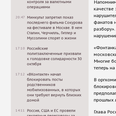
Напомним,
контроля за валютными
операциями
качестве 
нарушител
20:47
Минкульт запретил показ
фанатов н
последнего фильма Сокурова
на фестивале в Москве. В нем
разбору».
Сталин, Черчилль, Гитлер и
нарушений
Муссолини спорят о жизни
«Фонтанк
17:10
Российские
политзаключенные призвали
московски
к голодовке солидарности 30
Многие бо
октября
теперь на
17:12
«ВКонтакте» начал
В оргком
блокировать посты
родственников
блокиров
мобилизованных, в которых
предполаг
они требуют вернуть близких
прошлых л
домой
14:11
Россия, США и ЕС провели
Глава Рос
секретные переговоры за