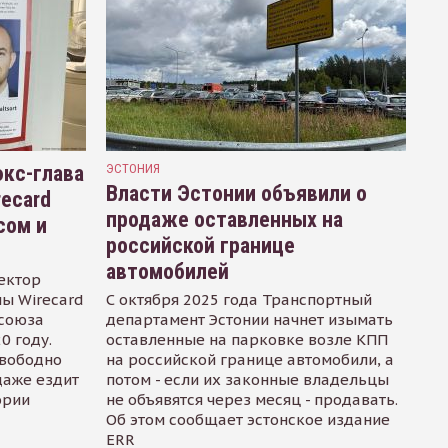
кс-глава
ЭСТОНИЯ
Власти Эстонии объявили о
recard
продаже оставленных на
сом и
российской границе
автомобилей
ектор
ы Wirecard
С октября 2025 года Транспортный
осоюза
департамент Эстонии начнет изымать
0 году.
оставленные на парковке возле КПП
свободно
на российской границе автомобили, а
даже ездит
потом - если их законные владельцы
ории
не объявятся через месяц - продавать.
Об этом сообщает эстонское издание
ERR