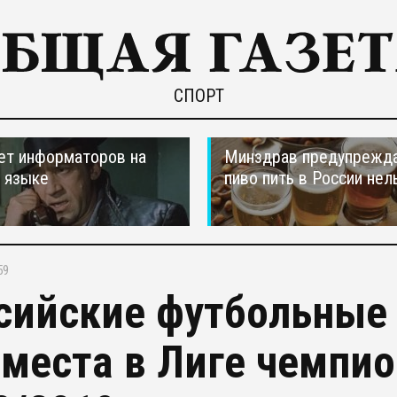
СПОРТ
ет информаторов на
Минздрав предупрежда
 языке
пиво пить в России нел
59
сийские футбольные
 места в Лиге чемпио