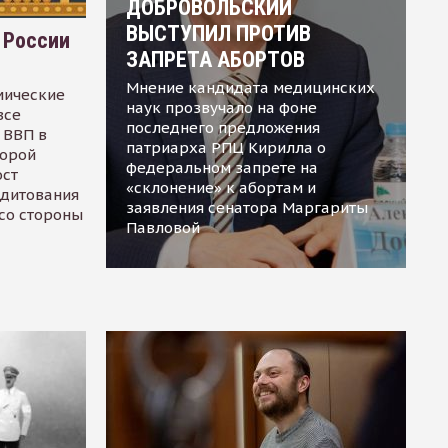
ДОБРОВОЛЬСКИЙ
ВЫСТУПИЛ ПРОТИВ
 России
ЗАПРЕТА АБОРТОВ
Мнение кандидата медицинских
мические
наук прозвучало на фоне
все
последнего предложения
 ВВП в
патриарха РПЦ Кирилла о
торой
федеральном запрете на
ост
«склонение» к абортам и
едитования
заявления сенатора Маргариты
 со стороны
Павловой