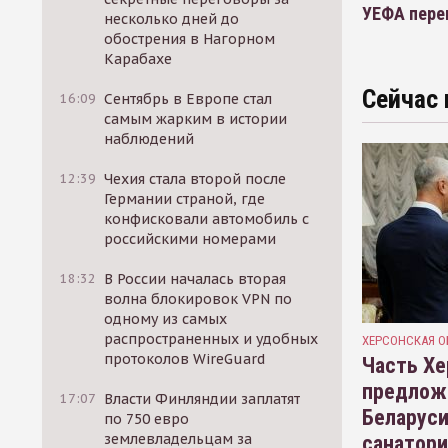
УЕФА пере
несколько дней до
обострения в Нагорном
Карабахе
Сейчас 
16:09
Сентябрь в Европе стал
самым жарким в истории
наблюдений
12:39
Чехия стала второй после
Германии страной, где
конфисковали автомобиль с
российскими номерами
18:32
В России началась вторая
волна блокировок VPN по
одному из самых
распространенных и удобных
ХЕРСОНСКАЯ О
протоколов WireGuard
Часть Хе
предлож
17:07
Власти Финляндии заплатят
Беларуси
по 750 евро
землевладельцам за
санатор