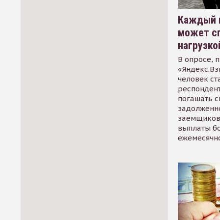
Каждый 
может сп
нагрузко
В опросе, 
«Яндекс.Вз
человек ст
респондент
погашать 
задолженно
заемщиков
выплаты б
ежемесячн