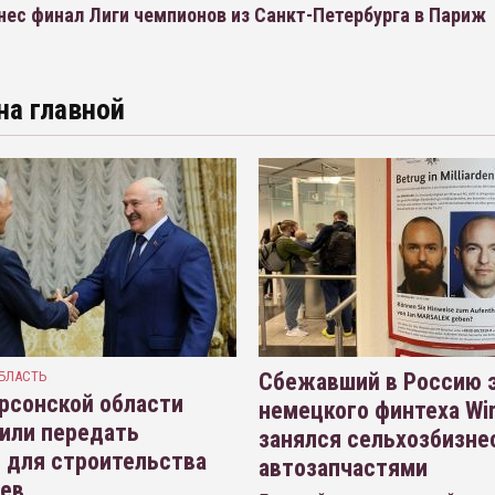
нес финал Лиги чемпионов из Санкт-Петербурга в Париж
на главной
БЛАСТЬ
Сбежавший в Россию э
рсонской области
немецкого финтеха Wi
или передать
занялся сельхозбизне
 для строительства
автозапчастями
иев