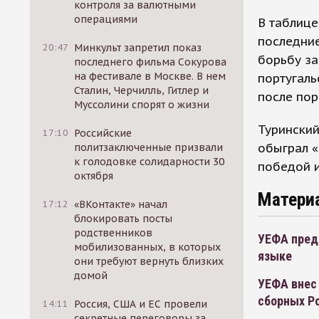
контроля за валютными
операциями
В таблице
последние
20:47
Минкульт запретил показ
борьбу за
последнего фильма Сокурова
на фестивале в Москве. В нем
португаль
Сталин, Черчилль, Гитлер и
после пор
Муссолини спорят о жизни
Туринский
17:10
Российские
обыграл «
политзаключенные призвали
к голодовке солидарности 30
победой и
октября
Матери
17:12
«ВКонтакте» начал
блокировать посты
родственников
УЕФА пред
мобилизованных, в которых
языке
они требуют вернуть близких
домой
УЕФА внес 
сборных Р
14:11
Россия, США и ЕС провели
секретные переговоры за