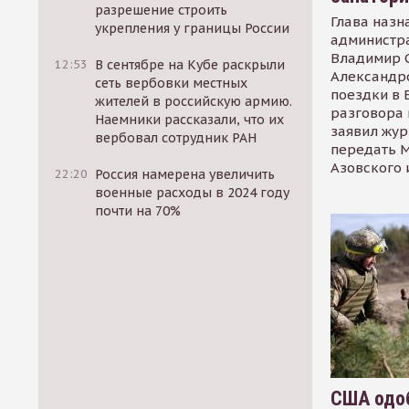
разрешение строить
Глава назн
укрепления у границы России
администр
Владимир С
12:53
В сентябре на Кубе раскрыли
Александр
сеть вербовки местных
поездки в 
жителей в российскую армию.
разговора 
Наемники рассказали, что их
заявил жур
вербовал сотрудник РАН
передать М
Азовского 
22:20
Россия намерена увеличить
военные расходы в 2024 году
почти на 70%
США одоб