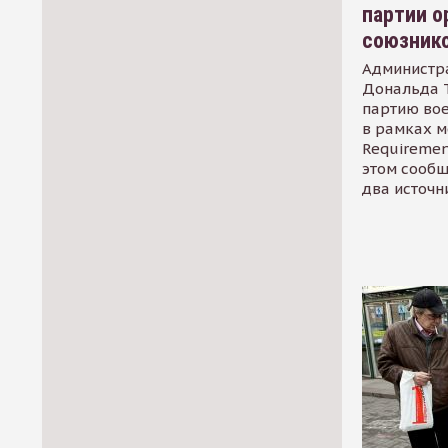
партии о
союзник
Администр
Дональда 
партию во
в рамках м
Requirement
этом сообщ
два источн