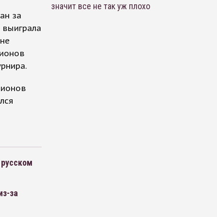
значит все не так уж плохо
ан за
я выиграла
уне
пионов
урнира.
пионов
лся
 русском
из-за