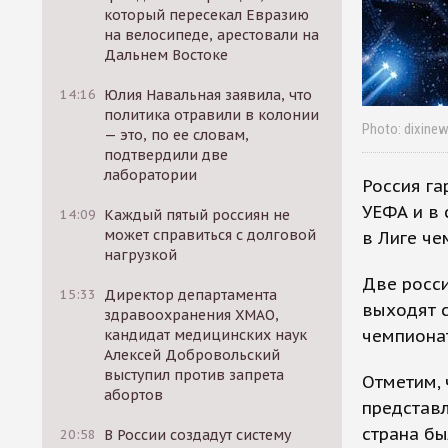
который пересекал Евразию
на велосипеде, арестовали на
Дальнем Востоке
14:16
Юлия Навальная заявила, что
политика отравили в колонии
Photo: dixine
— это, по ее словам,
подтвердили две
лаборатории
Россия га
УЕФА и в 
14:09
Каждый пятый россиян не
может справиться с долговой
в Лиге че
нагрузкой
Две росси
15:33
Директор департамента
выходят с
здравоохранения ХМАО,
чемпиона
кандидат медицинских наук
Алексей Добровольский
выступил против запрета
Отметим, 
абортов
представл
страна бы
20:58
В России создадут систему