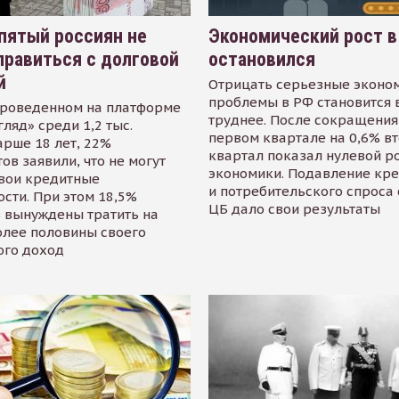
пятый россиян не
Экономический рост в
равиться с долговой
остановился
й
Отрицать серьезные эконо
проблемы в РФ становится 
проведенном на платформе
труднее. После сокращения
гляд» среди 1,2 тыс.
первом квартале на 0,6% в
арше 18 лет, 22%
квартал показал нулевой р
ов заявили, что не могут
экономики. Подавление кр
свои кредитные
и потребительского спроса
сти. При этом 18,5%
ЦБ дало свои результаты
 вынуждены тратить на
олее половины своего
ого доход