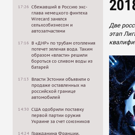
201
17:26
Сбежавший в Россию экс-
глава немецкого финтеха
Wirecard занялся
Две росс
сельхозбизнесом и
автозапчастями
этап Лиг
квалифи
17:16
В «ДНР» по трубам отопления
потечет зеленая вода. Таким
образом «власти» решили
бороться со сливом воды из
батарей
17:13
Власти Эстонии объявили о
продаже оставленных на
российской границе
автомобилей
14:30
США одобрили поставку
первой партии оружия
Украине за счет союзников
14:24
Гражданина Франции,