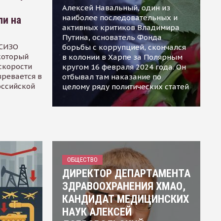
Алексей Навальный, один из
наиболее последовательных и
ли на
активных критиков Владимира
Путина, основатель Фонда
 СИЗО
борьбы с коррупцией, скончался
 который
в колонии в Харпе за Полярным
скорости
кругом 16 февраля 2024 года. Он
зревается в
отбывал там наказание по
оссийской
целому ряду политических статей
ОБЩЕСТВО
ДИРЕКТОР ДЕПАРТАМЕНТА
ЗДРАВООХРАНЕНИЯ ХМАО,
КАНДИДАТ МЕДИЦИНСКИХ
НАУК АЛЕКСЕЙ