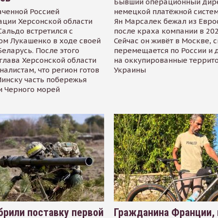
Бывший операционный дир
аченной Россией
немецкой платёжной систем
ации Херсонской области
Ян Марсалек бежал из Евр
альдо встретился с
после краха компании в 202
ом Лукашенко в ходе своей
Сейчас он живёт в Москве, 
Беларусь. После этого
перемещается по России и 
глава Херсонской области
на оккупированные террит
налистам, что регион готов
Украины
инску часть побережья
и Черного морей
рили поставку первой
Гражданина Франции,