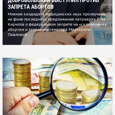
ДОБРОВОЛЬСКИЙ ВЫСТУПИЛ ПРОТИВ
ЗАПРЕТА АБОРТОВ
Мнение кандидата медицинских наук прозвучало
на фоне последнего предложения патриарха РПЦ
Кирилла о федеральном запрете на «склонение» к
абортам и заявления сенатора Маргариты
Павловой