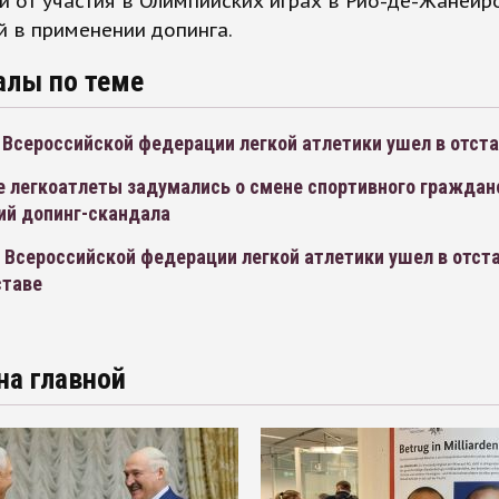
и от участия в Олимпийских играх в Рио-де-Жанейро
 в применении допинга.
алы по теме
 Всероссийской федерации легкой атлетики ушел в отст
е легкоатлеты задумались о смене спортивного гражданс
ий допинг-скандала
Всероссийской федерации легкой атлетики ушел в отста
ставе
на главной