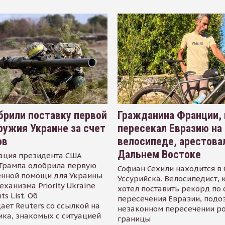
рили поставку первой
Гражданина Франции,
ружия Украине за счет
пересекал Евразию на
ов
велосипеде, арестова
Дальнем Востоке
ация президента США
Трампа одобрила первую
Софиан Сехили находится в
енной помощи для Украины
Уссурийска. Велосипедист,
еханизма Priority Ukraine
хотел поставить рекорд по 
s List. Об
пересечения Евразии, подо
ает Reuters со ссылкой на
незаконном пересечении р
ика, знакомых с ситуацией
границы