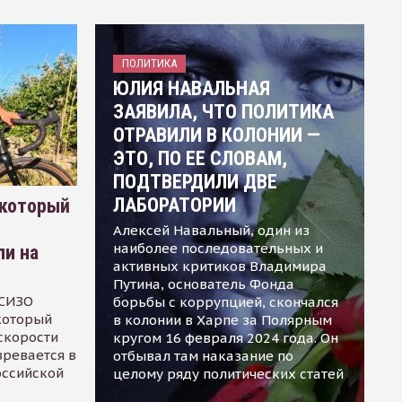
ПОЛИТИКА
ЮЛИЯ НАВАЛЬНАЯ
ЗАЯВИЛА, ЧТО ПОЛИТИКА
ОТРАВИЛИ В КОЛОНИИ —
ЭТО, ПО ЕЕ СЛОВАМ,
ПОДТВЕРДИЛИ ДВЕ
ЛАБОРАТОРИИ
 который
Алексей Навальный, один из
наиболее последовательных и
ли на
активных критиков Владимира
Путина, основатель Фонда
 СИЗО
борьбы с коррупцией, скончался
 который
в колонии в Харпе за Полярным
скорости
кругом 16 февраля 2024 года. Он
зревается в
отбывал там наказание по
оссийской
целому ряду политических статей