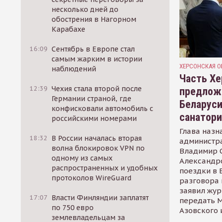
несколько дней до
обострения в Нагорном
Карабахе
16:09
Сентябрь в Европе стал
самым жарким в истории
ХЕРСОНСКАЯ О
наблюдений
Часть Хе
12:39
Чехия стала второй после
предлож
Германии страной, где
Беларуси
конфисковали автомобиль с
санатор
российскими номерами
Глава назн
18:32
В России началась вторая
администр
волна блокировок VPN по
Владимир С
одному из самых
Александр
распространенных и удобных
поездки в 
протоколов WireGuard
разговора 
заявил жур
17:07
Власти Финляндии заплатят
передать М
по 750 евро
Азовского 
землевладельцам за