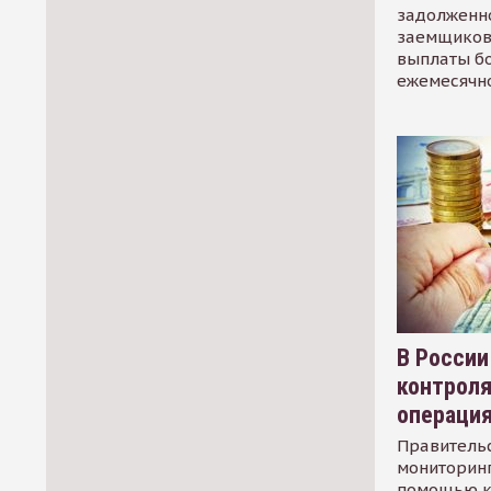
задолженно
заемщиков
выплаты б
ежемесячн
В России
контрол
операци
Правительс
мониторинг
помощью к