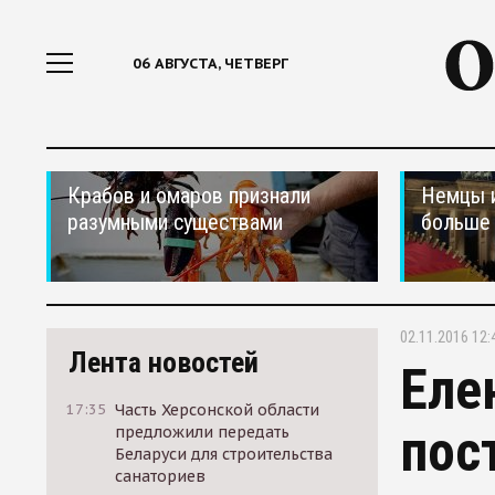
06 АВГУСТА, ЧЕТВЕРГ
Крабов и омаров признали
Немцы 
разумными существами
больше 
02.11.2016 12:
Лента новостей
Еле
17:35
Часть Херсонской области
пос
предложили передать
Беларуси для строительства
санаториев