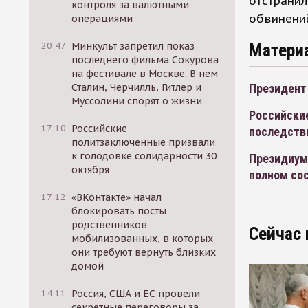
отстранил
контроля за валютными
обвинений
операциями
Матери
20:47
Минкульт запретил показ
последнего фильма Сокурова
на фестивале в Москве. В нем
Президент
Сталин, Черчилль, Гитлер и
Муссолини спорят о жизни
Российски
17:10
Российские
последств
политзаключенные призвали
к голодовке солидарности 30
Президиум 
октября
полном со
17:12
«ВКонтакте» начал
блокировать посты
родственников
Сейчас 
мобилизованных, в которых
они требуют вернуть близких
домой
14:11
Россия, США и ЕС провели
секретные переговоры за