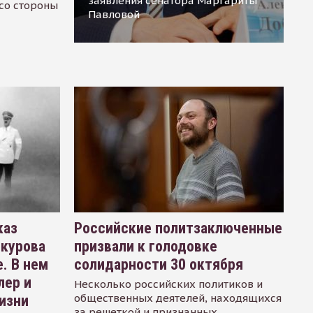
заявления сенатора Маргариты
 со стороны
Павловой
каз
Российские политзаключенные
окурова
призвали к голодовке
. В нем
солидарности 30 октября
лер и
Несколько российских политиков и
общественных деятелей, находящихся
изни
за решеткой и признанных