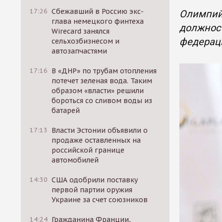
17:26
Сбежавший в Россию экс-
Олимпий
глава немецкого финтеха
должност
Wirecard занялся
федераци
сельхозбизнесом и
автозапчастями
17:16
В «ДНР» по трубам отопления
потечет зеленая вода. Таким
образом «власти» решили
бороться со сливом воды из
батарей
17:13
Власти Эстонии объявили о
продаже оставленных на
российской границе
автомобилей
14:30
США одобрили поставку
первой партии оружия
Украине за счет союзников
14:24
Гражданина Франции,