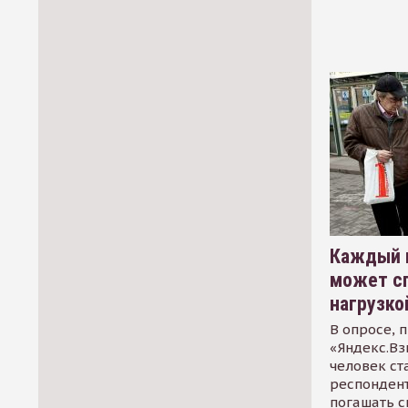
Каждый 
может сп
нагрузко
В опросе, 
«Яндекс.Вз
человек ст
респондент
погашать 