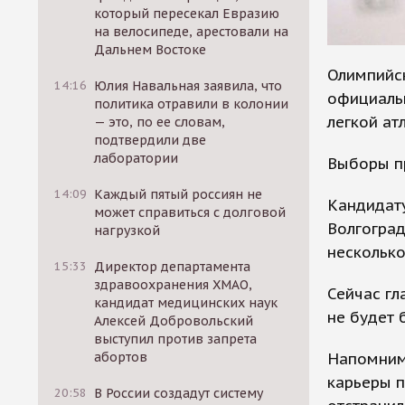
который пересекал Евразию
на велосипеде, арестовали на
Дальнем Востоке
Олимпийс
14:16
Юлия Навальная заявила, что
официаль
политика отравили в колонии
легкой ат
— это, по ее словам,
подтвердили две
лаборатории
Выборы пр
14:09
Каждый пятый россиян не
Кандидат
может справиться с долговой
Волгогра
нагрузкой
несколько
15:33
Директор департамента
здравоохранения ХМАО,
Сейчас гл
кандидат медицинских наук
не будет 
Алексей Добровольский
выступил против запрета
Напомним
абортов
карьеры п
20:58
В России создадут систему