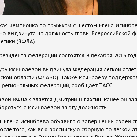
кая чемпионка по прыжкам с шестом Елена Исинба
но выдвинута на должность главы Всероссийской 
летики (ВФЛА).
езидента федерации состоятся 9 декабря 2016 год
уру Исинбаевой выдвинула Федерация легкой атлет
дской области (ФЛАВО). Также Исинбаеву поддержа
 региональных федераций, сообщает ТАСС.
авой ВФЛА является Дмитрий Шляхтин. Ранее он зая
бороться с Исинбаевой за эту должность.
, Елена Исинбаева объявила о завершении своей с
осле того, как всю российскую сборную по легкой а