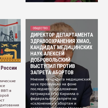
ОБЩЕСТВО
ДИРЕКТОР ДЕПАРТАМЕНТА
ЗДРАВООХРАНЕНИЯ ХМАО,
КАНДИДАТ МЕДИЦИНСКИХ
НАУК АЛЕКСЕЙ
ДОБРОВОЛЬСКИЙ
ВЫСТУПИЛ ПРОТИВ
 России
ЗАПРЕТА АБОРТОВ
Мнение кандидата медицинских
мические
наук прозвучало на фоне
все
последнего предложения
 ВВП в
патриарха РПЦ Кирилла о
торой
федеральном запрете на
ост
«склонение» к абортам и
едитования