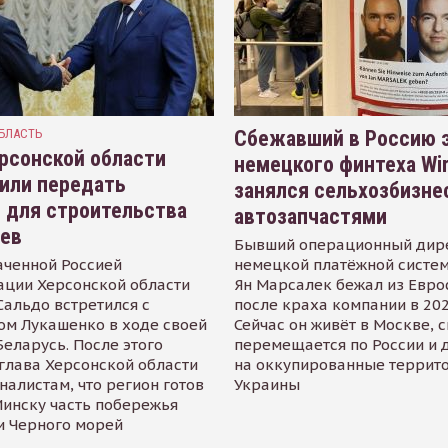
БЛАСТЬ
Сбежавший в Россию э
рсонской области
немецкого финтеха Wi
или передать
занялся сельхозбизне
 для строительства
автозапчастями
иев
Бывший операционный дир
аченной Россией
немецкой платёжной систем
ации Херсонской области
Ян Марсалек бежал из Евр
альдо встретился с
после краха компании в 202
ом Лукашенко в ходе своей
Сейчас он живёт в Москве, 
Беларусь. После этого
перемещается по России и 
глава Херсонской области
на оккупированные террит
налистам, что регион готов
Украины
инску часть побережья
и Черного морей