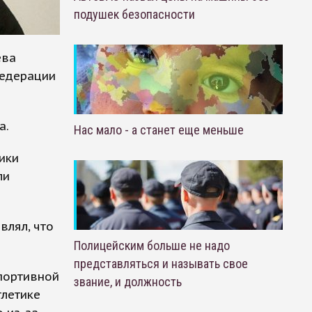
подушек безопасности
ева
федерации
а.
Нас мало - а станет еще меньше
ики
ли
влял, что
Полицейским больше не надо
представляться и называть свое
портивной
звание, и должность
тлетике