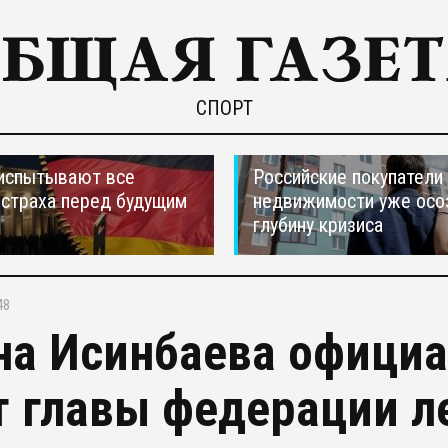
СПОРТ
испытывают все
Российские покупатели
страха перед будущим
недвижимости уже осо
глубину кризиса
48
на Исинбаева официа
т главы федерации л