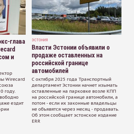
кс-глава
ЭСТОНИЯ
Власти Эстонии объявили о
recard
продаже оставленных на
сом и
российской границе
автомобилей
ектор
ы Wirecard
С октября 2025 года Транспортный
осоюза
департамент Эстонии начнет изымать
0 году.
оставленные на парковке возле КПП
свободно
на российской границе автомобили, а
даже ездит
потом - если их законные владельцы
ории
не объявятся через месяц - продавать.
Об этом сообщает эстонское издание
ERR