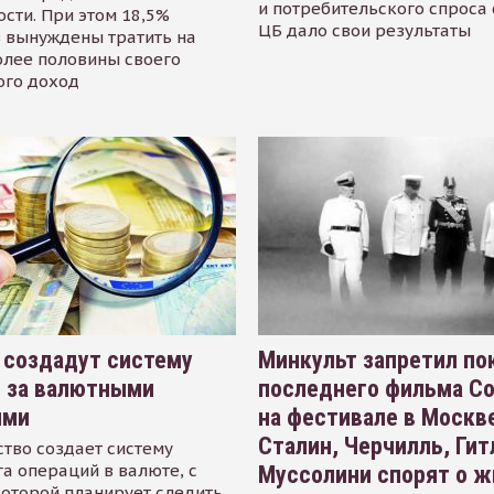
и потребительского спроса
сти. При этом 18,5%
ЦБ дало свои результаты
 вынуждены тратить на
олее половины своего
ого доход
 создадут систему
Минкульт запретил по
я за валютными
последнего фильма С
ями
на фестивале в Москве
Сталин, Черчилль, Гит
тво создает систему
а операций в валюте, с
Муссолини спорят о ж
оторой планирует следить