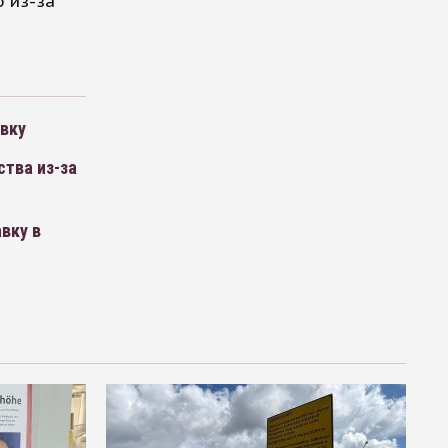
 из-за
авку
тва из-за
вку в