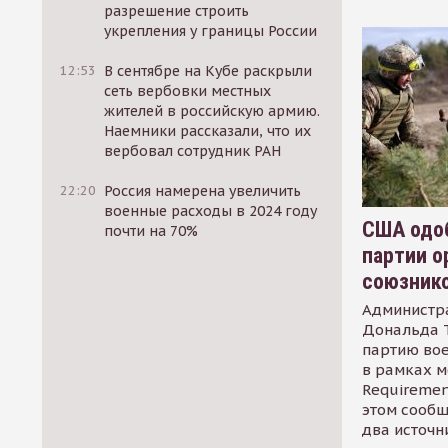
разрешение строить
укрепления у границы России
12:53
В сентябре на Кубе раскрыли
сеть вербовки местных
жителей в российскую армию.
Наемники рассказали, что их
вербовал сотрудник РАН
22:20
Россия намерена увеличить
военные расходы в 2024 году
США одоб
почти на 70%
партии о
союзник
Администр
Дональда 
партию во
в рамках м
Requirement
этом сообщ
два источн