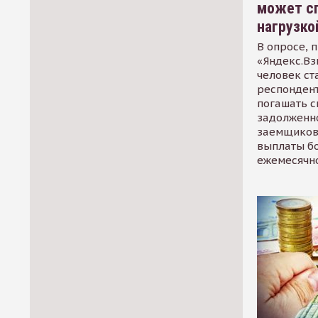
может сп
нагрузко
В опросе, 
«Яндекс.Вз
человек ст
респондент
погашать 
задолженно
заемщиков
выплаты б
ежемесячн