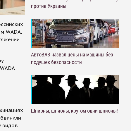
против Украины
оссийских
ым WADA,
отяжении
АвтоВАЗ назвал цены на машины без
му
подушек безопасности
р WADA
в
ахинациях
Шпионы, шпионы, кругом одни шпионы!
обвинили
0 видов