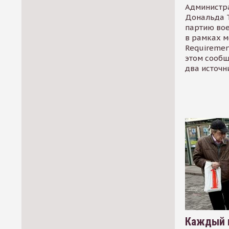
Администр
Дональда 
партию во
в рамках м
Requirement
этом сообщ
два источн
Каждый 