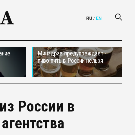
RU
/
EN
ание
Минздрав предупреждает -
пиво пить в России нельзя
из России в
 агентства