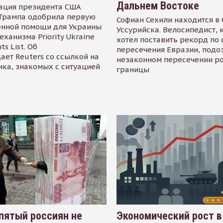
Дальнем Востоке
ация президента США
Трампа одобрила первую
Софиан Сехили находится в
енной помощи для Украины
Уссурийска. Велосипедист,
еханизма Priority Ukraine
хотел поставить рекорд по 
s List. Об
пересечения Евразии, подо
ает Reuters со ссылкой на
незаконном пересечении р
ика, знакомых с ситуацией
границы
пятый россиян не
Экономический рост в