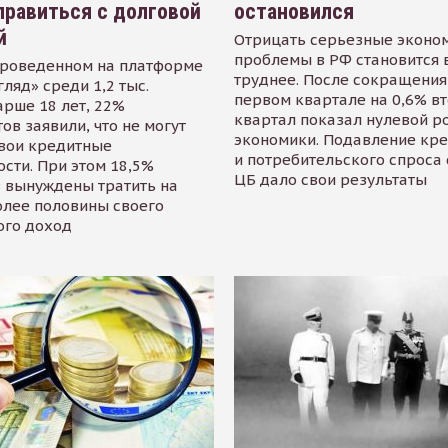
равиться с долговой
остановился
й
Отрицать серьезные эконо
проблемы в РФ становится 
проведенном на платформе
труднее. После сокращения
гляд» среди 1,2 тыс.
первом квартале на 0,6% в
арше 18 лет, 22%
квартал показал нулевой р
ов заявили, что не могут
экономики. Подавление кр
свои кредитные
и потребительского спроса
сти. При этом 18,5%
ЦБ дало свои результаты
 вынуждены тратить на
олее половины своего
ого доход