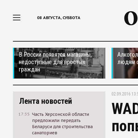
08 АВГУСТА, СУББОТА
В России появятся магазины,
Алкогол
недоступные для простых
людям 
граждан
02.09.2016 13:
Лента новостей
WAD
17:35
Часть Херсонской области
поп
предложили передать
Беларуси для строительства
санаториев