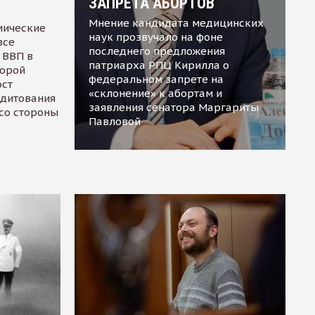
ЗАПРЕТА АБОРТОВ
Мнение кандидата медицинских
мические
наук прозвучало на фоне
все
последнего предложения
 ВВП в
патриарха РПЦ Кирилла о
торой
федеральном запрете на
ост
«склонение» к абортам и
едитования
заявления сенатора Маргариты
 со стороны
Павловой