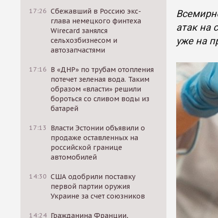
17:26
Сбежавший в Россию экс-
Всемирно
глава немецкого финтеха
атак на 
Wirecard занялся
уже на п
сельхозбизнесом и
автозапчастями
17:16
В «ДНР» по трубам отопления
потечет зеленая вода. Таким
образом «власти» решили
бороться со сливом воды из
батарей
17:13
Власти Эстонии объявили о
продаже оставленных на
российской границе
автомобилей
14:30
США одобрили поставку
первой партии оружия
Украине за счет союзников
14:24
Гражданина Франции,