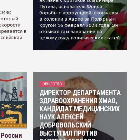
активных критиков Владимира
Путина, основатель Фонда
 СИЗО
борьбы с коррупцией, скончался
 который
в колонии в Харпе за Полярным
скорости
кругом 16 февраля 2024 года. Он
зревается в
отбывал там наказание по
оссийской
целому ряду политических статей
ОБЩЕСТВО
ДИРЕКТОР ДЕПАРТАМЕНТА
ЗДРАВООХРАНЕНИЯ ХМАО,
КАНДИДАТ МЕДИЦИНСКИХ
НАУК АЛЕКСЕЙ
ДОБРОВОЛЬСКИЙ
ВЫСТУПИЛ ПРОТИВ
 России