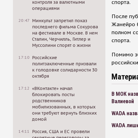
спорта.
контроля за валютными
операциями
После пуб
20:47
Минкульт запретил показ
Жанейро б
последнего фильма Сокурова
полном со
на фестивале в Москве. В нем
Сталин, Черчилль, Гитлер и
спорта.
Муссолини спорят о жизни
Помимо э
17:10
Российские
российск
политзаключенные призвали
к голодовке солидарности 30
Матери
октября
17:12
«ВКонтакте» начал
В МОК наз
блокировать посты
Валиевой
родственников
мобилизованных, в которых
WADA назв
они требуют вернуть близких
домой
WADA лиши
14:11
Россия, США и ЕС провели
секретные переговоры за