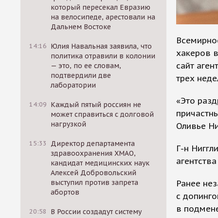
который пересекал Евразию
на велосипеде, арестовали на
Дальнем Востоке
Всемирно
14:16
Юлия Навальная заявила, что
хакеров в
политика отравили в колонии
сайт аген
— это, по ее словам,
подтвердили две
трех неде
лаборатории
«Это разд
14:09
Каждый пятый россиян не
причастны
может справиться с долговой
нагрузкой
Оливье Ни
15:33
Директор департамента
Г-н Ниггл
здравоохранения ХМАО,
агентства
кандидат медицинских наук
Алексей Добровольский
Ранее не
выступил против запрета
абортов
с допинго
в подмен
20:58
В России создадут систему