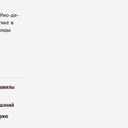
 Рио-де-
тике в
виды
Камилы
ушений
орию