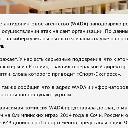
е антидопинговое агентство (WADA) заподозрило р
 осуществлении атак на сайт организации. По данн
тства киберхулиганы пытаются взломать уже на пр
ль.
ражает. У нас есть серьезные подозрения, что к это
 хакеры из России», - заявил генеральный директо
ггли, слова которого приводит «Спорт-Экспресс».
и также сообщил, что в адрес WADA и информаторо
 постоянно поступают угрозы.
зависимая комиссия WADA представила доклад о м
м на Олимпийских играх 2014 года в Сочи. Россиян 
е 643 допинг-проб спортсменов, представляющих 3