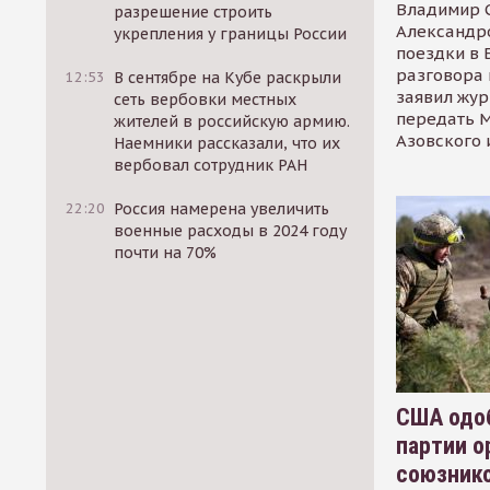
Владимир С
разрешение строить
Александр
укрепления у границы России
поездки в 
разговора 
12:53
В сентябре на Кубе раскрыли
заявил жур
сеть вербовки местных
передать М
жителей в российскую армию.
Азовского 
Наемники рассказали, что их
вербовал сотрудник РАН
22:20
Россия намерена увеличить
военные расходы в 2024 году
почти на 70%
США одоб
партии о
союзник