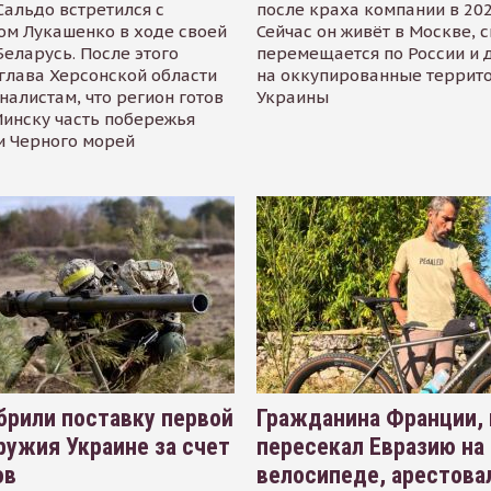
альдо встретился с
после краха компании в 202
ом Лукашенко в ходе своей
Сейчас он живёт в Москве, 
Беларусь. После этого
перемещается по России и 
глава Херсонской области
на оккупированные террит
налистам, что регион готов
Украины
инску часть побережья
и Черного морей
рили поставку первой
Гражданина Франции,
ружия Украине за счет
пересекал Евразию на
ов
велосипеде, арестова