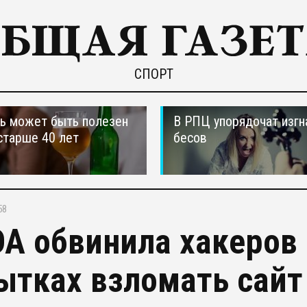
СПОРТ
ь может быть полезен
В РПЦ упорядочат изгн
старше 40 лет
бесов
58
A обвинила хакеров 
ытках взломать сайт