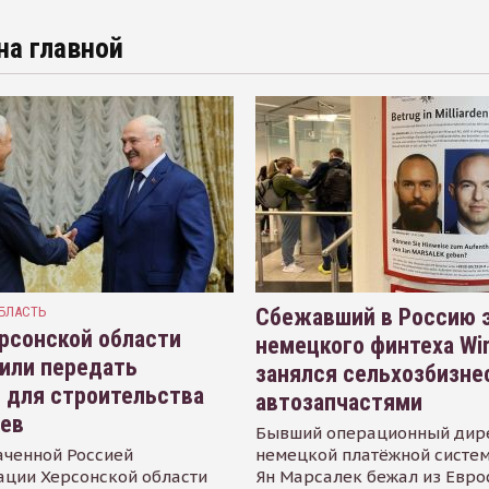
на главной
БЛАСТЬ
Сбежавший в Россию э
рсонской области
немецкого финтеха Wi
или передать
занялся сельхозбизне
 для строительства
автозапчастями
иев
Бывший операционный дир
аченной Россией
немецкой платёжной систем
ации Херсонской области
Ян Марсалек бежал из Евр