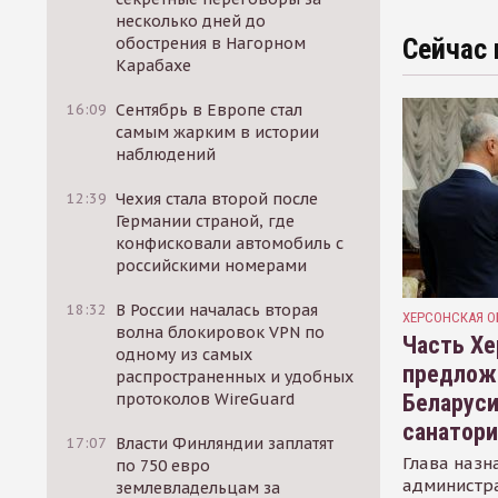
несколько дней до
Сейчас 
обострения в Нагорном
Карабахе
16:09
Сентябрь в Европе стал
самым жарким в истории
наблюдений
12:39
Чехия стала второй после
Германии страной, где
конфисковали автомобиль с
российскими номерами
18:32
В России началась вторая
ХЕРСОНСКАЯ О
волна блокировок VPN по
Часть Хе
одному из самых
предлож
распространенных и удобных
Беларуси
протоколов WireGuard
санатор
17:07
Власти Финляндии заплатят
Глава назн
по 750 евро
администр
землевладельцам за