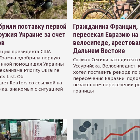
рили поставку первой
Гражданина Франции,
ружия Украине за счет
пересекал Евразию на
ов
велосипеде, арестова
Дальнем Востоке
ация президента США
Трампа одобрила первую
Софиан Сехили находится в
енной помощи для Украины
Уссурийска. Велосипедист,
еханизма Priority Ukraine
хотел поставить рекорд по 
s List. Об
пересечения Евразии, подо
ает Reuters со ссылкой на
незаконном пересечении р
ика, знакомых с ситуацией
границы