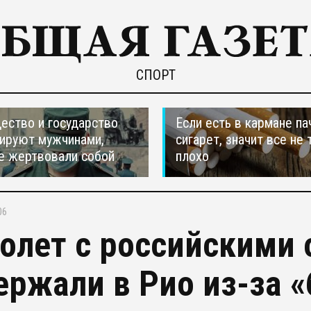
СПОРТ
ество и государство
Если есть в кармане па
ируют мужчинами,
сигарет, значит все не 
е жертвовали собой
плохо
06
олет с российскими
ержали в Рио из-за «