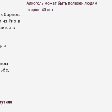
Алкоголь может быть полезен людям
старше 40 лет
Выборнов
 из Рио в
ается в
для
нном
ьбе,
мутила