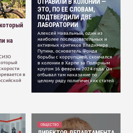
ОТРАВИЛИ В КОЛОНИИ —
ЭТО, ПО ЕЕ СЛОВАМ,
ПОДТВЕРДИЛИ ДВЕ
ЛАБОРАТОРИИ
 который
Алексей Навальный, один из
наиболее последовательных и
ли на
активных критиков Владимира
Путина, основатель Фонда
 СИЗО
борьбы с коррупцией, скончался
 который
в колонии в Харпе за Полярным
скорости
кругом 16 февраля 2024 года. Он
зревается в
отбывал там наказание по
оссийской
целому ряду политических статей
ОБЩЕСТВО
ДИРЕКТОР ДЕПАРТАМЕНТА