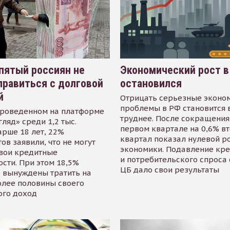
пятый россиян не
Экономический рост в
равиться с долговой
остановился
й
Отрицать серьезные эконо
проблемы в РФ становится 
проведенном на платформе
труднее. После сокращения
гляд» среди 1,2 тыс.
первом квартале на 0,6% в
арше 18 лет, 22%
квартал показал нулевой р
ов заявили, что не могут
экономики. Подавление кр
свои кредитные
и потребительского спроса
сти. При этом 18,5%
ЦБ дало свои результаты
 вынуждены тратить на
олее половины своего
ого доход