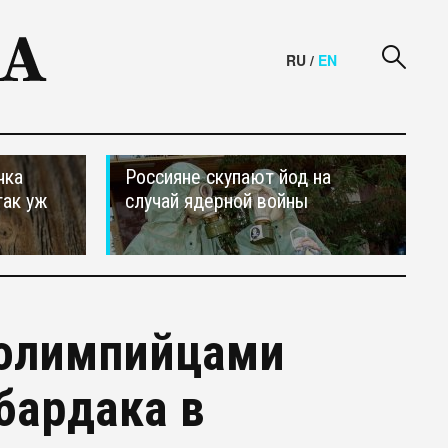
RU
/
EN
чка
Россияне скупают йод на
так уж
случай ядерной войны
 олимпийцами
бардака в