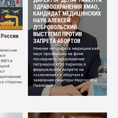
ЗДРАВООХРАНЕНИЯ ХМАО,
КАНДИДАТ МЕДИЦИНСКИХ
НАУК АЛЕКСЕЙ
ДОБРОВОЛЬСКИЙ
ВЫСТУПИЛ ПРОТИВ
 России
ЗАПРЕТА АБОРТОВ
Мнение кандидата медицинских
мические
наук прозвучало на фоне
все
последнего предложения
 ВВП в
патриарха РПЦ Кирилла о
торой
федеральном запрете на
ост
«склонение» к абортам и
едитования
заявления сенатора Маргариты
 со стороны
Павловой