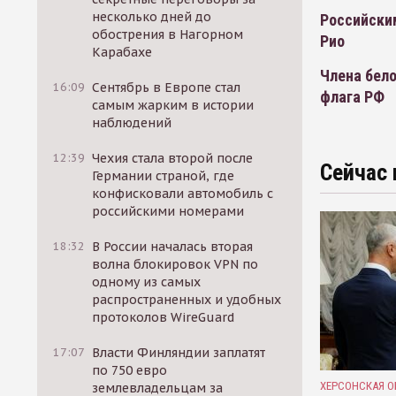
несколько дней до
Российски
обострения в Нагорном
Рио
Карабахе
Члена бел
16:09
Сентябрь в Европе стал
флага РФ
самым жарким в истории
наблюдений
12:39
Чехия стала второй после
Сейчас 
Германии страной, где
конфисковали автомобиль с
российскими номерами
18:32
В России началась вторая
волна блокировок VPN по
одному из самых
распространенных и удобных
протоколов WireGuard
17:07
Власти Финляндии заплатят
по 750 евро
ХЕРСОНСКАЯ О
землевладельцам за