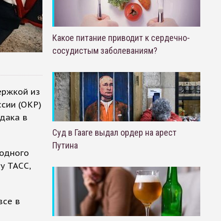
Какое питание приводит к сердечно-
сосудистым заболеваниям?
ержкой из
сии (ОКР)
дака в
Суд в Гааге выдал ордер на арест
Путина
родного
у ТАСС,
все в