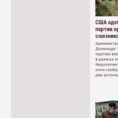
США одоб
партии о
союзник
Администр
Дональда 
партию во
в рамках м
Requirement
этом сообщ
два источн