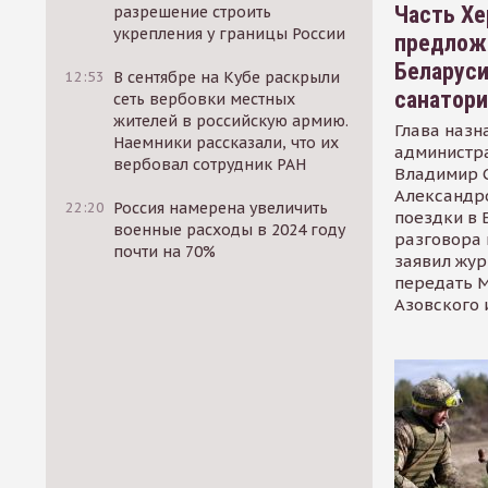
Часть Хе
разрешение строить
укрепления у границы России
предлож
Беларуси
12:53
В сентябре на Кубе раскрыли
санатор
сеть вербовки местных
жителей в российскую армию.
Глава назн
Наемники рассказали, что их
администр
вербовал сотрудник РАН
Владимир С
Александр
22:20
Россия намерена увеличить
поездки в 
военные расходы в 2024 году
разговора 
почти на 70%
заявил жур
передать М
Азовского 