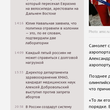
который пересекал Евразию
на велосипеде, арестовали на
Дальнем Востоке
14:16
Юлия Навальная заявила, что
политика отравили в колонии
Photo: amic.ru
— это, по ее словам,
подтвердили две
лаборатории
Самолет 
аэропорта
14:09
Каждый пятый россиян не
может справиться с долговой
Александр
нагрузкой
аэропорту
15:33
Директор департамента
Позднее 
здравоохранения ХМАО,
олимпийск
кандидат медицинских наук
Алексей Добровольский
что причи
выступил против запрета
абортов
«То ли его
порядке.
20:58
В России создадут систему