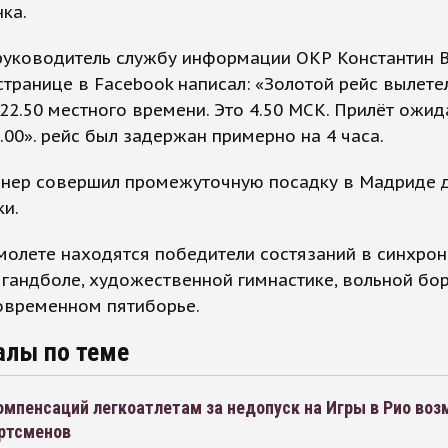
ка.
руководитель службу информации ОКР Константин 
странице в Facebook написал: «Золотой рейс вылетел
22.50 местного времени. Это 4.50 МСК. Прилёт ожид
.00». рейс был задержан примерно на 4 часа.
айнер совершил промежуточную посадку в Мадриде 
и.
молете находятся победители состязаний в синхро
 гандболе, художественной гимнастике, вольной бор
овременном пятиборье.
алы по теме
мпенсаций легкоатлетам за недопуск на Игры в Рио воз
ортсменов