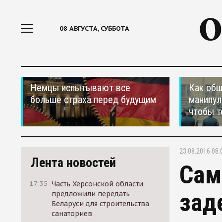
08 АВГУСТА, СУББОТА
Немцы испытывают все
Как общ
больше страха перед будущим
манипул
чтобы т
23.08.2016 08:
Лента новостей
Сам
17:35
Часть Херсонской области
зад
предложили передать
Беларуси для строительства
санаториев