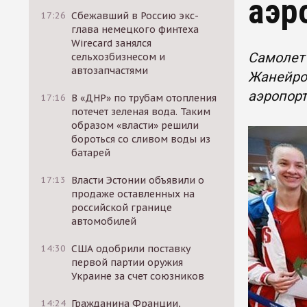
аэр
17:26
Сбежавший в Россию экс-
глава немецкого финтеха
Wirecard занялся
Самолет 
сельхозбизнесом и
автозапчастями
Жанейро.
аэропорт
17:16
В «ДНР» по трубам отопления
потечет зеленая вода. Таким
образом «власти» решили
бороться со сливом воды из
батарей
17:13
Власти Эстонии объявили о
продаже оставленных на
российской границе
автомобилей
14:30
США одобрили поставку
первой партии оружия
Украине за счет союзников
14:24
Гражданина Франции,