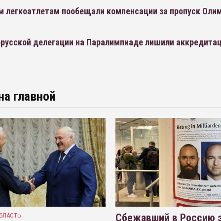
м легкоатлетам пообещали компенсации за пропуск Оли
орусской делегации на Паралимпиаде лишили аккредитац
на главной
БЛАСТЬ
Сбежавший в Россию э