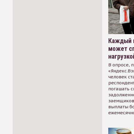
Каждый 
может сп
нагрузко
В опросе, 
«Яндекс.Вз
человек ст
респондент
погашать 
задолженно
заемщиков
выплаты б
ежемесячн