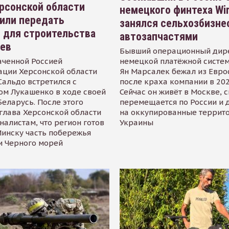
рсонской области
немецкого финтеха Wi
или передать
занялся сельхозбизне
 для строительства
автозапчастями
иев
Бывший операционный дир
аченной Россией
немецкой платёжной систем
ации Херсонской области
Ян Марсалек бежал из Евр
альдо встретился с
после краха компании в 202
ом Лукашенко в ходе своей
Сейчас он живёт в Москве, 
Беларусь. После этого
перемещается по России и 
глава Херсонской области
на оккупированные террит
налистам, что регион готов
Украины
инску часть побережья
и Черного морей