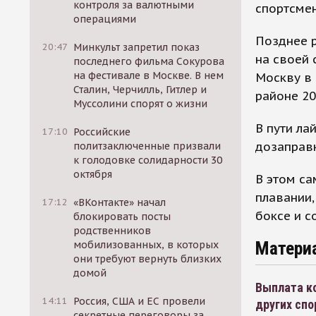
контроля за валютными
спортсмен
операциями
Позднее 
20:47
Минкульт запретил показ
на своей 
последнего фильма Сокурова
на фестивале в Москве. В нем
Москву в 
Сталин, Черчилль, Гитлер и
районе 20
Муссолини спорят о жизни
В пути л
17:10
Российские
дозаправк
политзаключенные призвали
к голодовке солидарности 30
октября
В этом са
плавании,
17:12
«ВКонтакте» начал
боксе и с
блокировать посты
родственников
Матери
мобилизованных, в которых
они требуют вернуть близких
домой
Выплата ко
14:11
Россия, США и ЕС провели
других сп
секретные переговоры за