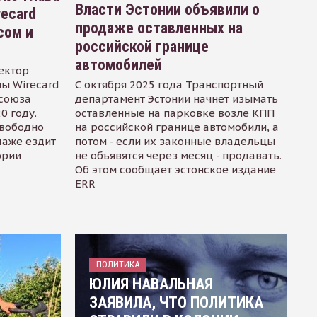
Власти Эстонии объявили о
recard
продаже оставленных на
сом и
российской границе
автомобилей
ектор
ы Wirecard
С октября 2025 года Транспортный
осоюза
департамент Эстонии начнет изымать
0 году.
оставленные на парковке возле КПП
свободно
на российской границе автомобили, а
даже ездит
потом - если их законные владельцы
ории
не объявятся через месяц - продавать.
Об этом сообщает эстонское издание
ERR
ПОЛИТИКА
ЮЛИЯ НАВАЛЬНАЯ
ЗАЯВИЛА, ЧТО ПОЛИТИКА