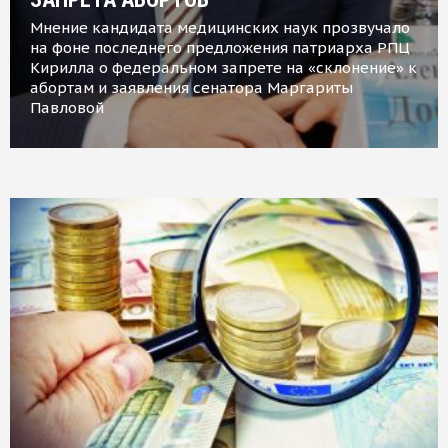
Мнение кандидата медицинских наук прозвучало
на фоне последнего предложения патриарха РПЦ
Кирилла о федеральном запрете на «склонение» к
абортам и заявления сенатора Маргариты
Павловой