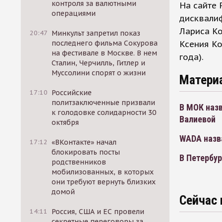
контроля за валютными
На сайте
операциями
дисквали
Лариса Ко
20:47
Минкульт запретил показ
Ксения Ко
последнего фильма Сокурова
на фестивале в Москве. В нем
года).
Сталин, Черчилль, Гитлер и
Муссолини спорят о жизни
Матери
17:10
Российские
политзаключенные призвали
В МОК наз
к голодовке солидарности 30
Валиевой
октября
WADA назв
17:12
«ВКонтакте» начал
блокировать посты
В Петербу
родственников
мобилизованных, в которых
они требуют вернуть близких
домой
Сейчас 
14:11
Россия, США и ЕС провели
секретные переговоры за