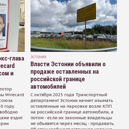
кс-глава
ЭСТОНИЯ
Власти Эстонии объявили о
recard
продаже оставленных на
сом и
российской границе
автомобилей
ектор
ы Wirecard
С октября 2025 года Транспортный
осоюза
департамент Эстонии начнет изымать
0 году.
оставленные на парковке возле КПП
свободно
на российской границе автомобили, а
даже ездит
потом - если их законные владельцы
ории
не объявятся через месяц - продавать.