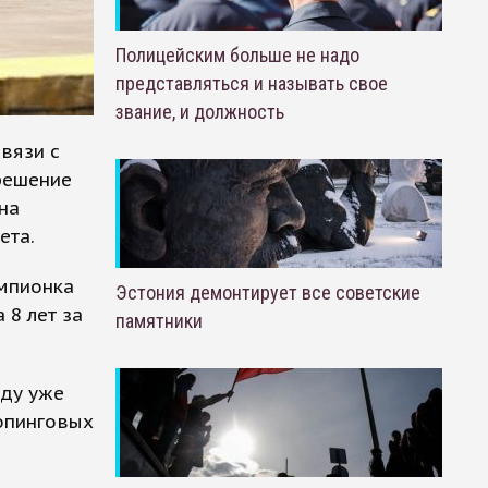
Полицейским больше не надо
представляться и называть свое
звание, и должность
вязи с
решение
на
ета.
емпионка
Эстония демонтирует все советские
 8 лет за
памятники
оду уже
опинговых