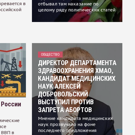
зревается в
отбывал там наказание по
оссийской
целому ряду политических статей
ОБЩЕСТВО
ДИРЕКТОР ДЕПАРТАМЕНТА
ЗДРАВООХРАНЕНИЯ ХМАО,
КАНДИДАТ МЕДИЦИНСКИХ
НАУК АЛЕКСЕЙ
ДОБРОВОЛЬСКИЙ
ВЫСТУПИЛ ПРОТИВ
 России
ЗАПРЕТА АБОРТОВ
Мнение кандидата медицинских
мические
наук прозвучало на фоне
все
последнего предложения
 ВВП в