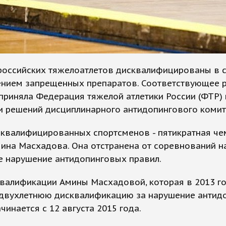
российских тяжелоатлетов дисквалифицированы в с
ением запрещенных препаратов. Соответствующее 
приняла Федерация тяжелой атлетики России (ФТР) 
и решений дисциплинарного антидопингового комит
сквалифицированных спортсменов - пятикратная ч
ина Масхадова. Она отстранена от соревнований на
е нарушение антидопинговых правил.
квалификации Амины Масхадовой, которая в 2013 г
 двухлетнюю дисквалификацию за нарушение антид
ачинается с 12 августа 2015 года.