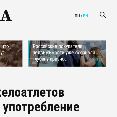
RU
/
EN
 что
Российские покупатели
уг
недвижимости уже осознали
глубину кризиса
желоатлетов
 употребление