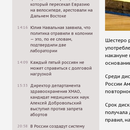
который пересекал Евразию
на велосипеде, арестовали на
Дальнем Востоке
14:16
Юлия Навальная заявила, что
политика отравили в колонии
— это, по ее словам,
Шестеро 
подтвердили две
употребл
лаборатории
накануне 
основани
14:09
Каждый пятый россиян не
может справиться с долговой
нагрузкой
Среди ди
России Ам
15:33
Директор департамента
повторно
здравоохранения ХМАО,
кандидат медицинских наук
Алексей Добровольский
Срок дис
выступил против запрета
получала
абортов
правил, н
20:58
В России создадут систему