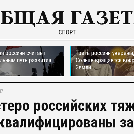
СПОРТ
а россиян считает
Треть россиян уверены,
льным путь развития
Солнце вращается вокр
Земли
47
теро российских тя
квалифицированы за