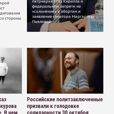
патриарха РПЦ Кирилла о
торой
федеральном запрете на
ост
«склонение» к абортам и
едитования
заявления сенатора Маргариты
 со стороны
Павловой
каз
Российские политзаключенные
окурова
призвали к голодовке
. В нем
солидарности 30 октября