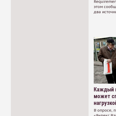
Requirement
этом сообщ
два источн
Каждый 
может сп
нагрузко
В опросе, 
«Яндекс.Вз