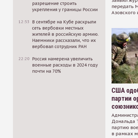
заявил жур
разрешение строить
передать М
укрепления у границы России
Азовского 
12:53
В сентябре на Кубе раскрыли
сеть вербовки местных
жителей в российскую армию.
Наемники рассказали, что их
вербовал сотрудник РАН
22:20
Россия намерена увеличить
военные расходы в 2024 году
почти на 70%
США одоб
партии о
союзник
Администр
Дональда 
партию во
в рамках м