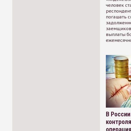
человек ст
респондент
погашать 
задолженно
заемщиков
выплаты б
ежемесячн
В России
контрол
операци