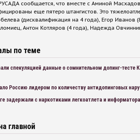
 РУСАДА сообщается, что вместе с Аминой Масхадо
фицированы еще пятеро штангистов. Это тяжелоатл
белева (дисквалификация на 4 года), Егор Иванов (8
ломиец, Антон Котляров (4 года), Надежда Овчинни
алы по теме
вали спекуляцией данные о сомнительном допинг-тесте 
ало Россию лидером по количеству антидопинговых нар
рге задержали с наркотиками легкоатлета и информатор
на главной