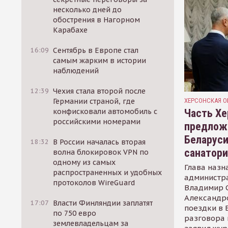
несколько дней до
обострения в Нагорном
Карабахе
16:09
Сентябрь в Европе стал
самым жарким в истории
наблюдений
12:39
Чехия стала второй после
ХЕРСОНСКАЯ О
Германии страной, где
Часть Хе
конфисковали автомобиль с
российскими номерами
предлож
Беларуси
18:32
В России началась вторая
санатор
волна блокировок VPN по
одному из самых
Глава назн
распространенных и удобных
администр
протоколов WireGuard
Владимир С
Александр
17:07
Власти Финляндии заплатят
поездки в 
по 750 евро
разговора 
землевладельцам за