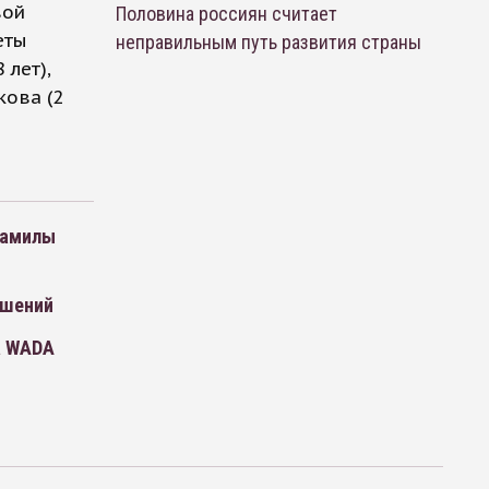
вой
Половина россиян считает
еты
неправильным путь развития страны
 лет),
кова (2
Камилы
ушений
а WADA