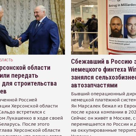
БЛАСТЬ
Сбежавший в Россию э
рсонской области
немецкого финтеха Wi
или передать
занялся сельхозбизне
 для строительства
автозапчастями
иев
Бывший операционный дир
аченной Россией
немецкой платёжной систем
ации Херсонской области
Ян Марсалек бежал из Евр
альдо встретился с
после краха компании в 202
ом Лукашенко в ходе своей
Сейчас он живёт в Москве, 
Беларусь. После этого
перемещается по России и 
глава Херсонской области
на оккупированные террит