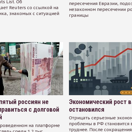
s List. Об
пересечения Евразии, подо
ает Reuters со ссылкой на
незаконном пересечении р
ика, знакомых с ситуацией
границы
пятый россиян не
Экономический рост в
равиться с долговой
остановился
й
Отрицать серьезные эконо
проблемы в РФ становится 
проведенном на платформе
труднее. После сокращения
гляд» среди 1,2 тыс.