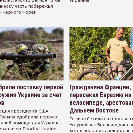
налистам, что регион готов
Украины
инску часть побережья
и Черного морей
рили поставку первой
Гражданина Франции,
ружия Украине за счет
пересекал Евразию на
ов
велосипеде, арестова
Дальнем Востоке
ация президента США
Трампа одобрила первую
Софиан Сехили находится в
енной помощи для Украины
Уссурийска. Велосипедист,
еханизма Priority Ukraine
хотел поставить рекорд по 