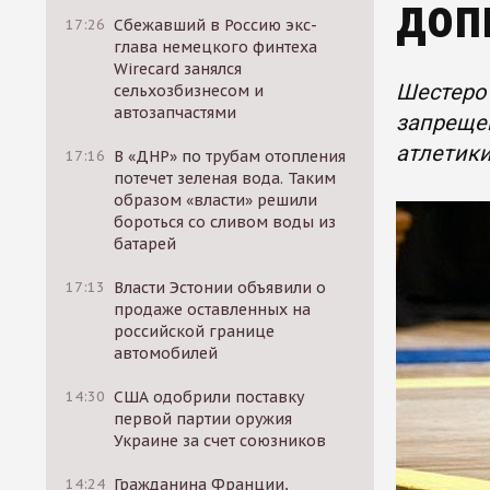
доп
17:26
Сбежавший в Россию экс-
глава немецкого финтеха
Wirecard занялся
Шестеро
сельхозбизнесом и
автозапчастями
запреще
атлетики
17:16
В «ДНР» по трубам отопления
потечет зеленая вода. Таким
образом «власти» решили
бороться со сливом воды из
батарей
17:13
Власти Эстонии объявили о
продаже оставленных на
российской границе
автомобилей
14:30
США одобрили поставку
первой партии оружия
Украине за счет союзников
14:24
Гражданина Франции,