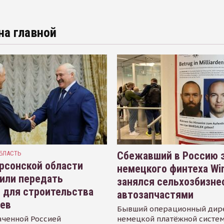
на главной
БЛАСТЬ
Сбежавший в Россию э
рсонской области
немецкого финтеха Wi
или передать
занялся сельхозбизне
 для строительства
автозапчастями
иев
Бывший операционный дир
аченной Россией
немецкой платёжной систем