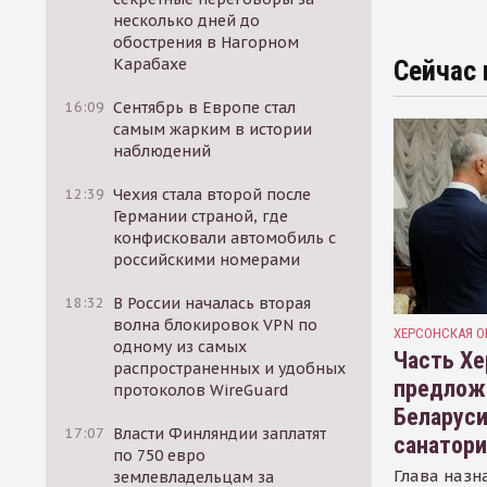
несколько дней до
обострения в Нагорном
Карабахе
Сейчас 
16:09
Сентябрь в Европе стал
самым жарким в истории
наблюдений
12:39
Чехия стала второй после
Германии страной, где
конфисковали автомобиль с
российскими номерами
18:32
В России началась вторая
волна блокировок VPN по
ХЕРСОНСКАЯ О
одному из самых
Часть Хе
распространенных и удобных
предлож
протоколов WireGuard
Беларуси
17:07
Власти Финляндии заплатят
санатор
по 750 евро
Глава назн
землевладельцам за