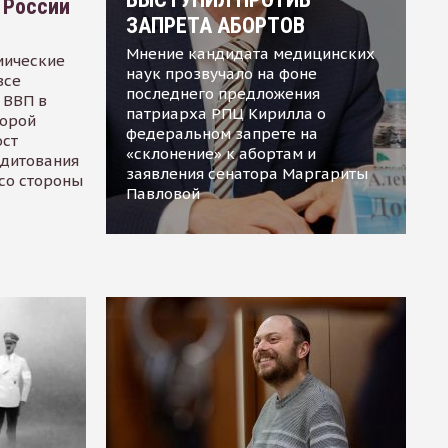
 России
ЗАПРЕТА АБОРТОВ
Мнение кандидата медицинских
мические
наук прозвучало на фоне
все
последнего предложения
 ВВП в
патриарха РПЦ Кирилла о
торой
федеральном запрете на
ост
«склонение» к абортам и
едитования
заявления сенатора Маргариты
 со стороны
Павловой