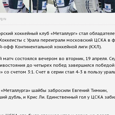
rg.ru
рский хоккейный клуб «Металлург» стал обладател
 Хоккеисты с Урала переиграли московский ЦСКА в 
й-офф Континентальной хоккейной лиги (КХЛ).
матч состоялся вечером во вторник, 19 апреля. С
тивостояния до четырех побед завершился победой
» со счетом 3:1. Счет в серии стал 4-3 в пользу урал
 «Металлурга» шайбы забросили Евгений Тимкин,
й дубль, и Крис Ли. Единственный гол у ЦСКА заб