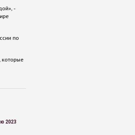
ой», -
фире
ссии по
, которые
ею 2023