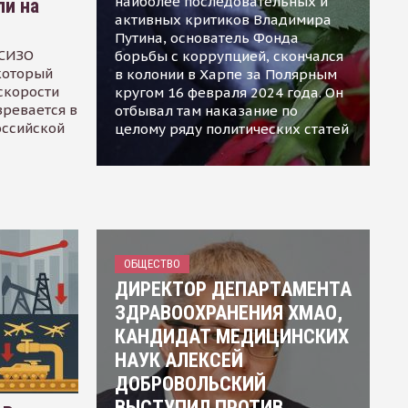
наиболее последовательных и
ли на
активных критиков Владимира
Путина, основатель Фонда
 СИЗО
борьбы с коррупцией, скончался
 который
в колонии в Харпе за Полярным
скорости
кругом 16 февраля 2024 года. Он
зревается в
отбывал там наказание по
оссийской
целому ряду политических статей
ОБЩЕСТВО
ДИРЕКТОР ДЕПАРТАМЕНТА
ЗДРАВООХРАНЕНИЯ ХМАО,
КАНДИДАТ МЕДИЦИНСКИХ
НАУК АЛЕКСЕЙ
ДОБРОВОЛЬСКИЙ
ВЫСТУПИЛ ПРОТИВ