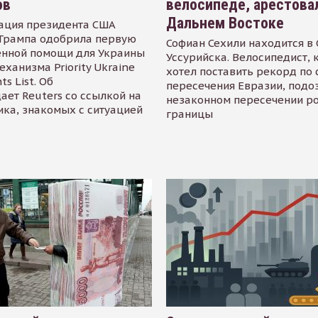
ов
велосипеде, арестова
Дальнем Востоке
ация президента США
Трампа одобрила первую
Софиан Сехили находится в
енной помощи для Украины
Уссурийска. Велосипедист,
еханизма Priority Ukraine
хотел поставить рекорд по 
s List. Об
пересечения Евразии, подо
ает Reuters со ссылкой на
незаконном пересечении р
ика, знакомых с ситуацией
границы