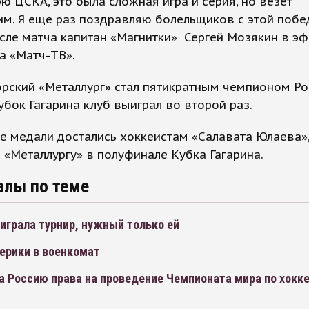
ю ЦСКА, это была сложная игра и серия, но везет
м. Я еще раз поздравляю болельщиков с этой побед
сле матча капитан «Магнитки» Сергей Мозякин в э
а «Матч-ТВ».
рский «Металлург» стал пятикратным чемпионом Ро
убок Гагарина клуб выиграл во второй раз.
е медали достались хоккеистам «Салавата Юлаева»
 «Металлургу» в полуфинале Кубка Гагарина.
алы по теме
играла турнир, нужный только ей
ерики в военкомат
а Россию права на проведение Чемпионата мира по хокк