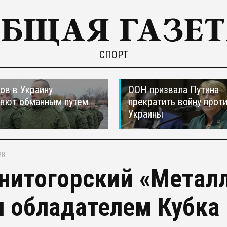
СПОРТ
ов в Украину
ООН призвала Путина
ляют обманным путем
прекратить войну прот
Украины
28
нитогорский «Металл
л обладателем Кубка