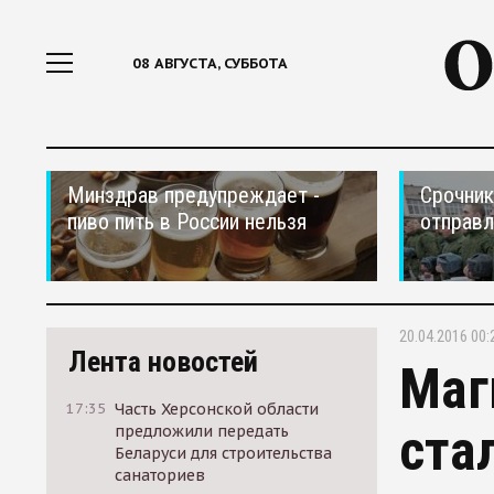
08 АВГУСТА, СУББОТА
Минздрав предупреждает -
Срочник
пиво пить в России нельзя
отправ
20.04.2016 00:
Лента новостей
Маг
17:35
Часть Херсонской области
ста
предложили передать
Беларуси для строительства
санаториев