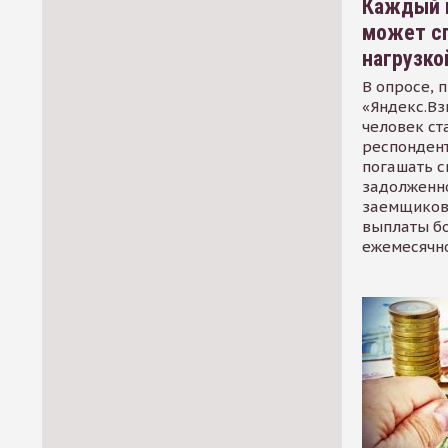
Каждый 
может сп
нагрузко
В опросе, 
«Яндекс.Вз
человек ст
респондент
погашать 
задолженно
заемщиков
выплаты б
ежемесячн