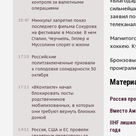
«Благодар
контроля за валютными
сильнейши
операциями
заявил по
20:47
Минкульт запретил показ
телеканал
последнего фильма Сокурова
на фестивале в Москве. В нем
Магнитого
Сталин, Черчилль, Гитлер и
Муссолини спорят о жизни
хоккею. К
17:10
Российские
Бронзовы
политзаключенные призвали
проиграли
к голодовке солидарности 30
октября
Матери
17:12
«ВКонтакте» начал
блокировать посты
Россия про
родственников
мобилизованных, в которых
Вместо Ам
они требуют вернуть близких
домой
IIHF лишил
года
14:11
Россия, США и ЕС провели
секретные переговоры за