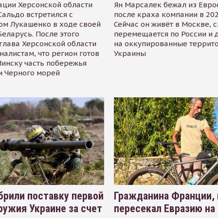
ации Херсонской области
Ян Марсалек бежал из Евр
альдо встретился с
после краха компании в 202
ом Лукашенко в ходе своей
Сейчас он живёт в Москве, 
Беларусь. После этого
перемещается по России и 
глава Херсонской области
на оккупированные террит
налистам, что регион готов
Украины
инску часть побережья
и Черного морей
рили поставку первой
Гражданина Франции,
ружия Украине за счет
пересекал Евразию на