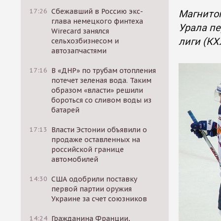
17:26
Сбежавший в Россию экс-
Магнитог
глава немецкого финтеха
Урала п
Wirecard занялся
лиги (КХ
сельхозбизнесом и
автозапчастями
17:16
В «ДНР» по трубам отопления
потечет зеленая вода. Таким
образом «власти» решили
бороться со сливом воды из
батарей
17:13
Власти Эстонии объявили о
продаже оставленных на
российской границе
автомобилей
14:30
США одобрили поставку
первой партии оружия
Украине за счет союзников
14:24
Гражданина Франции,