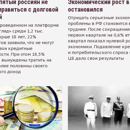
пятый россиян не
Экономический рост в
равиться с долговой
остановился
й
Отрицать серьезные эконо
проблемы в РФ становится 
проведенном на платформе
труднее. После сокращения
гляд» среди 1,2 тыс.
первом квартале на 0,6% в
арше 18 лет, 22%
квартал показал нулевой р
ов заявили, что не могут
экономики. Подавление кр
свои кредитные
и потребительского спроса
сти. При этом 18,5%
ЦБ дало свои результаты
 вынуждены тратить на
олее половины своего
ого доход