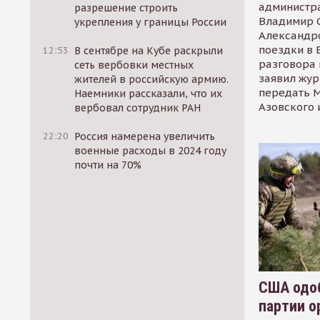
администр
разрешение строить
Владимир С
укрепления у границы России
Александр
поездки в 
12:53
В сентябре на Кубе раскрыли
разговора 
сеть вербовки местных
заявил жур
жителей в российскую армию.
передать М
Наемники рассказали, что их
Азовского 
вербовал сотрудник РАН
22:20
Россия намерена увеличить
военные расходы в 2024 году
почти на 70%
США одоб
партии о