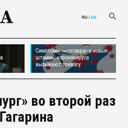
RU
/
EN
Симптомы «кентавра» и новые
ив
штаммы коронавируса
вызывают тревогу
ург» во второй раз
 Гагарина