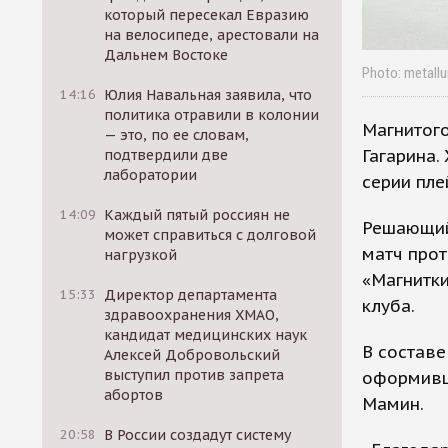
который пересекал Евразию
на велосипеде, арестовали на
Дальнем Востоке
Photo: metallu
14:16
Юлия Навальная заявила, что
политика отравили в колонии
Магнитого
— это, по ее словам,
Гагарина.
подтвердили две
лаборатории
серии пле
14:09
Каждый пятый россиян не
Решающий 
может справиться с долговой
матч про
нагрузкой
«Магнитки
15:33
Директор департамента
клуба.
здравоохранения ХМАО,
кандидат медицинских наук
В составе
Алексей Добровольский
выступил против запрета
оформивши
абортов
Мамин.
20:58
В России создадут систему