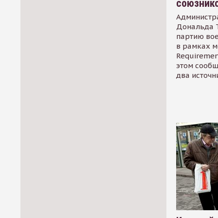
союзник
Администр
Дональда 
партию во
в рамках м
Requirement
этом сообщ
два источн