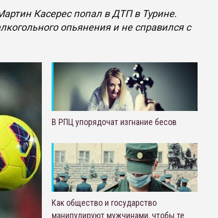
артин Касерес попал в ДТП в Турине.
алкогольного опьянения и не справился с
В РПЦ упорядочат изгнание бесов
Как общество и государство
манипулируют мужчинами, чтобы те