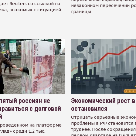
ает Reuters со ссылкой на
незаконном пересечении р
ика, знакомых с ситуацией
границы
пятый россиян не
Экономический рост в
равиться с долговой
остановился
й
Отрицать серьезные эконо
проблемы в РФ становится 
проведенном на платформе
труднее. После сокращения
гляд» среди 1,2 тыс.
первом квартале на 0,6% в