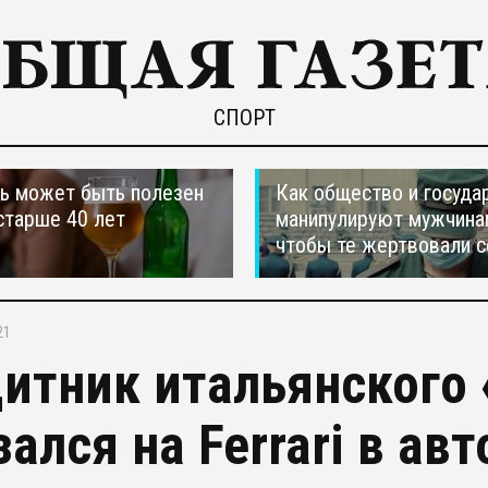
СПОРТ
ь может быть полезен
Как общество и госуда
старше 40 лет
манипулируют мужчина
чтобы те жертвовали с
21
итник итальянского
зался на Ferrari в ав