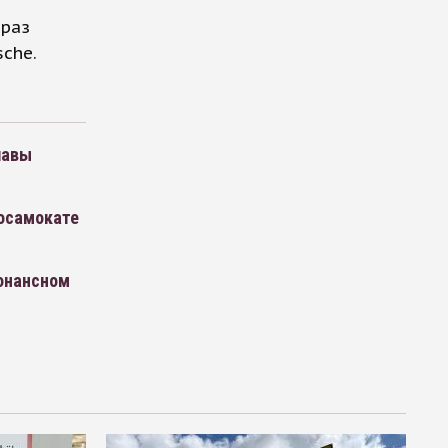
 раз
sche.
лавы
росамокате
зонансном