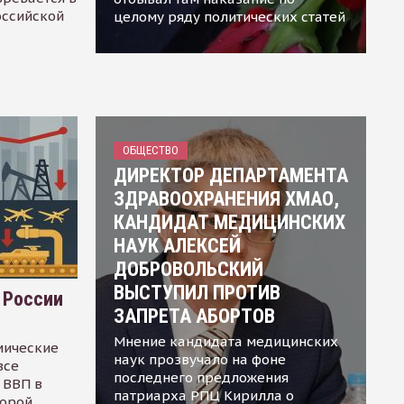
оссийской
целому ряду политических статей
ОБЩЕСТВО
ДИРЕКТОР ДЕПАРТАМЕНТА
ЗДРАВООХРАНЕНИЯ ХМАО,
КАНДИДАТ МЕДИЦИНСКИХ
НАУК АЛЕКСЕЙ
ДОБРОВОЛЬСКИЙ
ВЫСТУПИЛ ПРОТИВ
 России
ЗАПРЕТА АБОРТОВ
Мнение кандидата медицинских
мические
наук прозвучало на фоне
все
последнего предложения
 ВВП в
патриарха РПЦ Кирилла о
торой