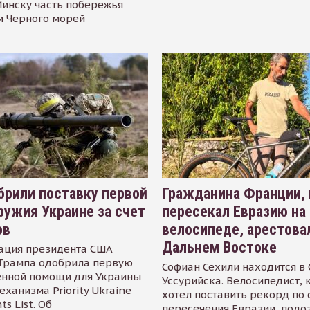
инску часть побережья
и Черного морей
рили поставку первой
Гражданина Франции,
ружия Украине за счет
пересекал Евразию на
ов
велосипеде, арестова
Дальнем Востоке
ация президента США
Трампа одобрила первую
Софиан Сехили находится в
енной помощи для Украины
Уссурийска. Велосипедист,
еханизма Priority Ukraine
хотел поставить рекорд по 
s List. Об
пересечения Евразии, подо