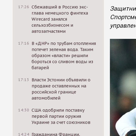
17:26
Сбежавший в Россию экс-
Защитник
глава немецкого финтеха
Спортсме
Wirecard занялся
управле
сельхозбизнесом и
автозапчастями
17:16
В «ДНР» по трубам отопления
потечет зеленая вода. Таким
образом «власти» решили
бороться со сливом воды из
батарей
17:13
Власти Эстонии объявили о
продаже оставленных на
российской границе
автомобилей
14:30
США одобрили поставку
первой партии оружия
Украине за счет союзников
14:24
Гражданина Франции,