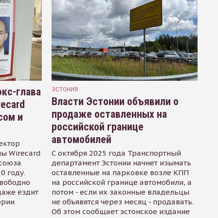
кс-глава
ЭСТОНИЯ
Власти Эстонии объявили о
recard
продаже оставленных на
сом и
российской границе
автомобилей
ектор
ы Wirecard
С октября 2025 года Транспортный
осоюза
департамент Эстонии начнет изымать
0 году.
оставленные на парковке возле КПП
свободно
на российской границе автомобили, а
даже ездит
потом - если их законные владельцы
ории
не объявятся через месяц - продавать.
Об этом сообщает эстонское издание