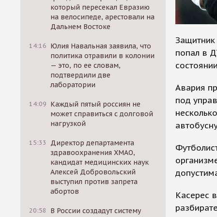
который пересекал Евразию
на велосипеде, арестовали на
Дальнем Востоке
Защитник 
14:16
Юлия Навальная заявила, что
попал в Д
политика отравили в колонии
состоянии
— это, по ее словам,
подтвердили две
лаборатории
Авария пр
под управ
14:09
Каждый пятый россиян не
несколько
может справиться с долговой
нагрузкой
автобусну
15:33
Директор департамента
Футболист
здравоохранения ХМАО,
организм
кандидат медицинских наук
допустима
Алексей Добровольский
выступил против запрета
абортов
Касерес в
разбирате
20:58
В России создадут систему