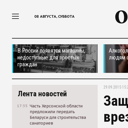
08 АВГУСТА, СУББОТА
В России появятся магазины,
Алкогол
недоступные для простых
людям 
граждан
29.09.2015 15:
Лента новостей
Защ
17:35
Часть Херсонской области
вре
предложили передать
Беларуси для строительства
санаториев