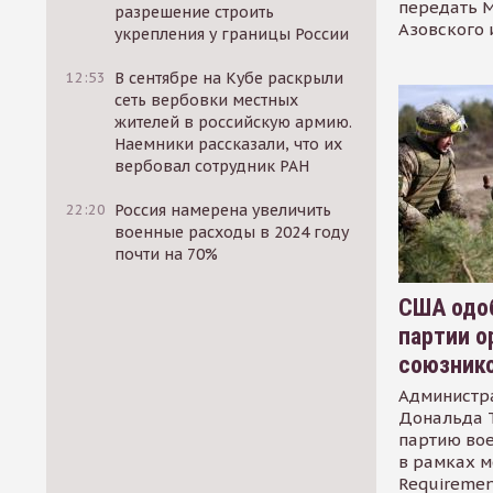
передать М
разрешение строить
Азовского 
укрепления у границы России
12:53
В сентябре на Кубе раскрыли
сеть вербовки местных
жителей в российскую армию.
Наемники рассказали, что их
вербовал сотрудник РАН
22:20
Россия намерена увеличить
военные расходы в 2024 году
почти на 70%
США одоб
партии о
союзник
Администр
Дональда 
партию во
в рамках м
Requirement