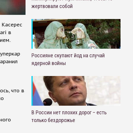
жертвовали собой
 Касерес
ari в
ием.
Суперкар
Россияне скупают йод на случай
таранил
ядерной войны
ось, что в
но
В России нет плохих дорог – есть
ного
только бездорожье