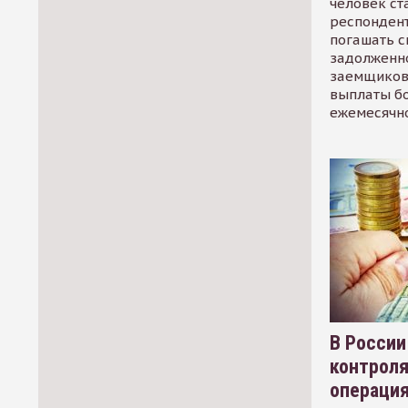
человек ст
респондент
погашать 
задолженно
заемщиков
выплаты б
ежемесячн
В России
контрол
операци