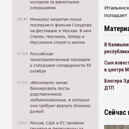
контроля за валютными
Итальянск
операциями
попадает 
20:47
Минкульт запретил показ
последнего фильма Сокурова
Матери
на фестивале в Москве. В нем
Сталин, Черчилль, Гитлер и
Муссолини спорят о жизни
В Калмыкии
республики
17:10
Российские
политзаключенные призвали
Сын извест
к голодовке солидарности 30
в центре 
октября
Блогера Эд
17:12
«ВКонтакте» начал
ДТП
блокировать посты
родственников
мобилизованных, в которых
они требуют вернуть близких
Сейчас 
домой
14:11
Россия, США и ЕС провели
секретные переговоры за