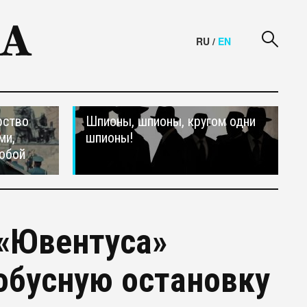
RU
/
EN
рство
Шпионы, шпионы, кругом одни
ми,
шпионы!
обой
 «Ювентуса»
тобусную остановку