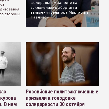
федеральном запрете на
ост
«склонение» к абортам и
едитования
заявления сенатора Маргариты
 со стороны
Павловой
каз
Российские политзаключенные
окурова
призвали к голодовке
. В нем
солидарности 30 октября