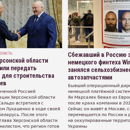
БЛАСТЬ
Сбежавший в Россию э
рсонской области
немецкого финтеха Wi
или передать
занялся сельхозбизне
 для строительства
автозапчастями
иев
Бывший операционный дир
аченной Россией
немецкой платёжной систем
ации Херсонской области
Ян Марсалек бежал из Евр
альдо встретился с
после краха компании в 202
ом Лукашенко в ходе своей
Сейчас он живёт в Москве, 
Беларусь. После этого
перемещается по России и 
глава Херсонской области
на оккупированные террит
налистам, что регион готов
Украины