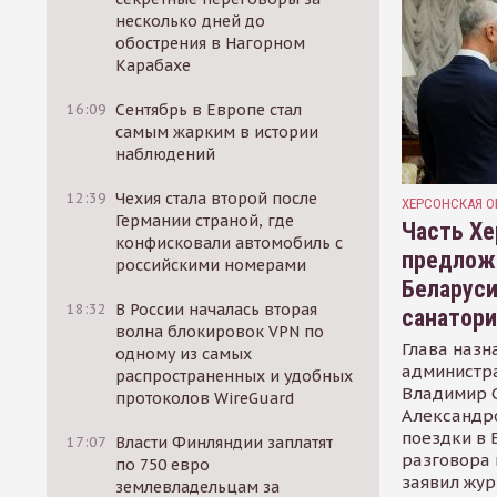
несколько дней до
обострения в Нагорном
Карабахе
16:09
Сентябрь в Европе стал
самым жарким в истории
наблюдений
12:39
Чехия стала второй после
ХЕРСОНСКАЯ О
Германии страной, где
Часть Хе
конфисковали автомобиль с
предлож
российскими номерами
Беларуси
18:32
В России началась вторая
санатор
волна блокировок VPN по
Глава назн
одному из самых
администр
распространенных и удобных
Владимир С
протоколов WireGuard
Александр
поездки в 
17:07
Власти Финляндии заплатят
разговора 
по 750 евро
заявил жур
землевладельцам за