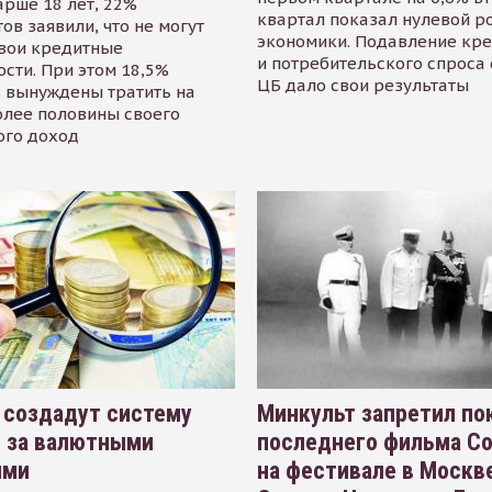
арше 18 лет, 22%
квартал показал нулевой р
ов заявили, что не могут
экономики. Подавление кр
свои кредитные
и потребительского спроса
сти. При этом 18,5%
ЦБ дало свои результаты
 вынуждены тратить на
олее половины своего
ого доход
 создадут систему
Минкульт запретил по
я за валютными
последнего фильма С
ями
на фестивале в Москве