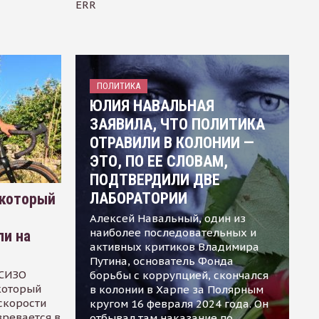
ERR
ПОЛИТИКА
ЮЛИЯ НАВАЛЬНАЯ
ЗАЯВИЛА, ЧТО ПОЛИТИКА
ОТРАВИЛИ В КОЛОНИИ —
ЭТО, ПО ЕЕ СЛОВАМ,
ПОДТВЕРДИЛИ ДВЕ
ЛАБОРАТОРИИ
 который
Алексей Навальный, один из
наиболее последовательных и
ли на
активных критиков Владимира
Путина, основатель Фонда
 СИЗО
борьбы с коррупцией, скончался
 который
в колонии в Харпе за Полярным
скорости
кругом 16 февраля 2024 года. Он
зревается в
отбывал там наказание по