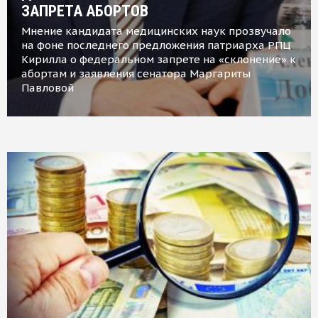
ЗАПРЕТА АБОРТОВ
Мнение кандидата медицинских наук прозвучало
на фоне последнего предложения патриарха РПЦ
Кирилла о федеральном запрете на «склонение» к
абортам и заявления сенатора Маргариты
Павловой