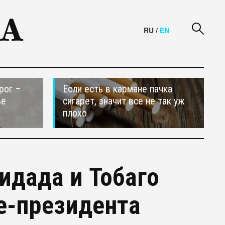
RU
/
EN
рог –
Если есть в кармане пачка
ье
сигарет, значит все не так уж
плохо
идада и Тобаго
е-президента