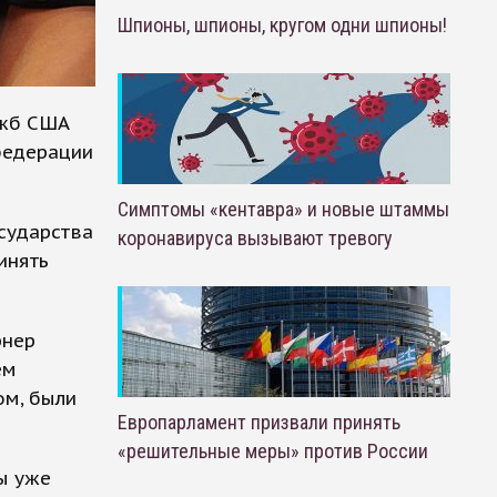
Шпионы, шпионы, кругом одни шпионы!
ужб США
федерации
Симптомы «кентавра» и новые штаммы
осударства
коронавируса вызывают тревогу
инять
рнер
ем
м, были
Европарламент призвали принять
«решительные меры» против России
ы уже