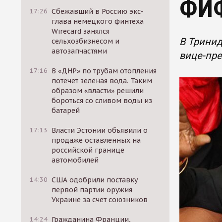
ФИ
17:26
Сбежавший в Россию экс-
глава немецкого финтеха
Wirecard занялся
В Трини
сельхозбизнесом и
автозапчастями
вице-пр
17:16
В «ДНР» по трубам отопления
потечет зеленая вода. Таким
образом «власти» решили
бороться со сливом воды из
батарей
17:13
Власти Эстонии объявили о
продаже оставленных на
российской границе
автомобилей
14:30
США одобрили поставку
первой партии оружия
Украине за счет союзников
14:24
Гражданина Франции,