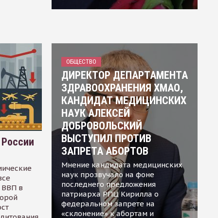
ОБЩЕСТВО
ДИРЕКТОР ДЕПАРТАМЕНТА
ЗДРАВООХРАНЕНИЯ ХМАО,
КАНДИДАТ МЕДИЦИНСКИХ
НАУК АЛЕКСЕЙ
ДОБРОВОЛЬСКИЙ
ВЫСТУПИЛ ПРОТИВ
 России
ЗАПРЕТА АБОРТОВ
Мнение кандидата медицинских
мические
наук прозвучало на фоне
все
последнего предложения
 ВВП в
патриарха РПЦ Кирилла о
торой
федеральном запрете на
ост
«склонение» к абортам и
едитования