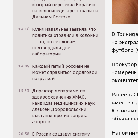
который пересекал Евразию
на велосипеде, арестовали на
Дальнем Востоке
14:16
Юлия Навальная заявила, что
В Тринид
политика отравили в колонии
на экстр
— это, по ее словам,
подтвердили две
футбола 
лаборатории
Прокурор 
14:09
Каждый пятый россиян не
намерены 
может справиться с долговой
нагрузкой
окончател
15:33
Директор департамента
Ранее в С
здравоохранения ХМАО,
вместе с 
кандидат медицинских наук
Алексей Добровольский
Южноамер
выступил против запрета
объявлен
абортов
Напомним
20:58
В России создадут систему