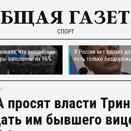
СПОРТ
явила, что российские
В России нет плохих до
ры заполнены на 96%
есть только бездорож
34
 просят власти Трин
ать им бывшего виц