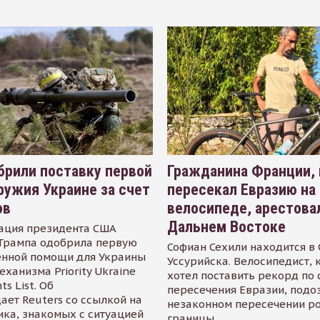
рили поставку первой
Гражданина Франции,
ружия Украине за счет
пересекал Евразию на
ов
велосипеде, арестова
Дальнем Востоке
ация президента США
Трампа одобрила первую
Софиан Сехили находится в
енной помощи для Украины
Уссурийска. Велосипедист,
еханизма Priority Ukraine
хотел поставить рекорд по 
s List. Об
пересечения Евразии, подо
ает Reuters со ссылкой на
незаконном пересечении р
ика, знакомых с ситуацией
границы