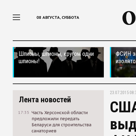
08 АВГУСТА, СУББОТА
Шпионы, шпионы, кругом одни
ФСИН за
шпионы!
изолято
23.07.2015 08:
Лента новостей
США
17:35
Часть Херсонской области
выд
предложили передать
Беларуси для строительства
санаториев