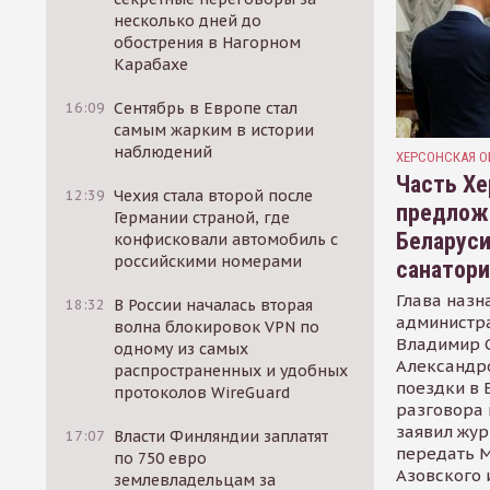
несколько дней до
обострения в Нагорном
Карабахе
16:09
Сентябрь в Европе стал
самым жарким в истории
наблюдений
ХЕРСОНСКАЯ О
Часть Хе
12:39
Чехия стала второй после
предлож
Германии страной, где
Беларуси
конфисковали автомобиль с
российскими номерами
санатор
Глава назн
18:32
В России началась вторая
администр
волна блокировок VPN по
Владимир С
одному из самых
Александр
распространенных и удобных
поездки в 
протоколов WireGuard
разговора 
заявил жур
17:07
Власти Финляндии заплатят
передать М
по 750 евро
Азовского 
землевладельцам за