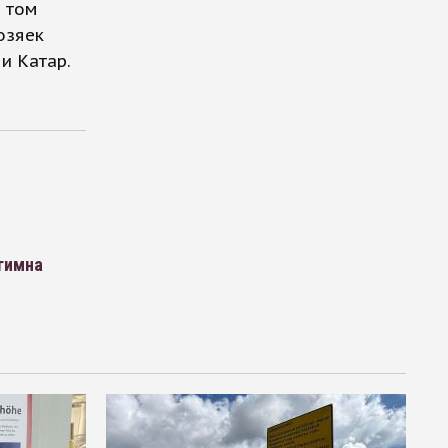
 том
озяек
и Катар.
гимна