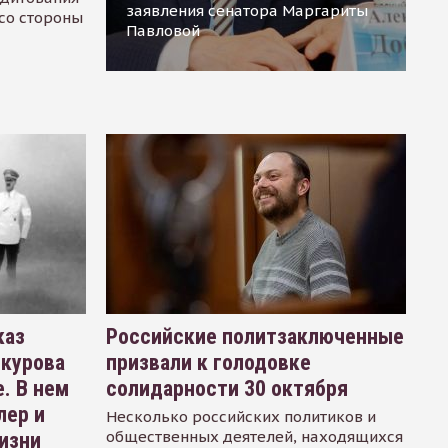
заявления сенатора Маргариты
 со стороны
Павловой
каз
Российские политзаключенные
окурова
призвали к голодовке
. В нем
солидарности 30 октября
лер и
Несколько российских политиков и
общественных деятелей, находящихся
изни