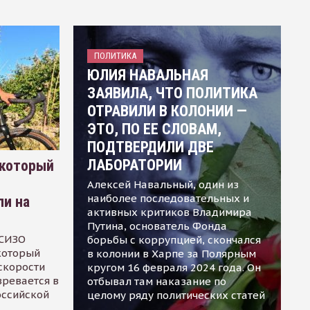
ПОЛИТИКА
ЮЛИЯ НАВАЛЬНАЯ
ЗАЯВИЛА, ЧТО ПОЛИТИКА
ОТРАВИЛИ В КОЛОНИИ —
ЭТО, ПО ЕЕ СЛОВАМ,
ПОДТВЕРДИЛИ ДВЕ
ЛАБОРАТОРИИ
 который
Алексей Навальный, один из
наиболее последовательных и
ли на
активных критиков Владимира
Путина, основатель Фонда
 СИЗО
борьбы с коррупцией, скончался
 который
в колонии в Харпе за Полярным
скорости
кругом 16 февраля 2024 года. Он
зревается в
отбывал там наказание по
оссийской
целому ряду политических статей