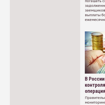
погашать 
задолженно
заемщиков
выплаты б
ежемесячн
В России
контрол
операци
Правительс
мониторинг