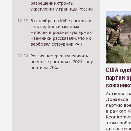
разрешение строить
укрепления у границы России
12:53
В сентябре на Кубе раскрыли
сеть вербовки местных
жителей в российскую армию.
Наемники рассказали, что их
вербовал сотрудник РАН
22:20
Россия намерена увеличить
военные расходы в 2024 году
почти на 70%
США одоб
партии о
союзник
Администр
Дональда 
партию во
в рамках м
Requirement
этом сообщ
два источн