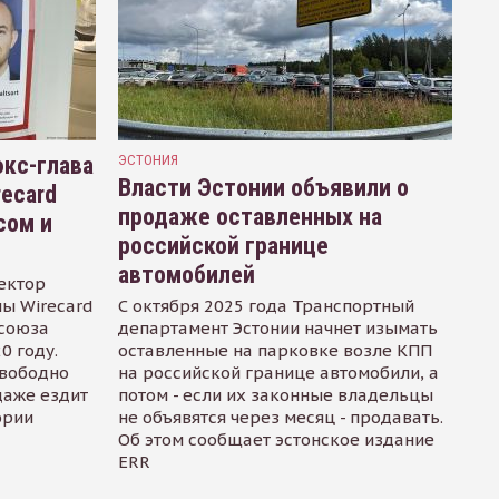
кс-глава
ЭСТОНИЯ
Власти Эстонии объявили о
recard
продаже оставленных на
сом и
российской границе
автомобилей
ектор
ы Wirecard
С октября 2025 года Транспортный
осоюза
департамент Эстонии начнет изымать
0 году.
оставленные на парковке возле КПП
свободно
на российской границе автомобили, а
даже ездит
потом - если их законные владельцы
ории
не объявятся через месяц - продавать.
Об этом сообщает эстонское издание
ERR