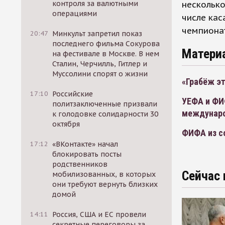
несколько
контроля за валютными
операциями
числе кас
чемпионат
20:47
Минкульт запретил показ
последнего фильма Сокурова
Матери
на фестивале в Москве. В нем
Сталин, Черчилль, Гитлер и
Муссолини спорят о жизни
«Грабёж эт
17:10
Российские
УЕФА и ФИФ
политзаключенные призвали
междунаро
к голодовке солидарности 30
октября
ФИФА из с
17:12
«ВКонтакте» начал
блокировать посты
родственников
Сейчас 
мобилизованных, в которых
они требуют вернуть близких
домой
14:11
Россия, США и ЕС провели
секретные переговоры за