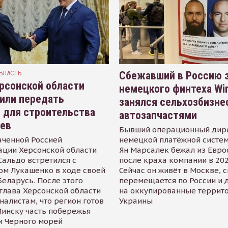
БЛАСТЬ
Сбежавший в Россию э
рсонской области
немецкого финтеха Wi
или передать
занялся сельхозбизне
 для строительства
автозапчастями
иев
Бывший операционный дир
аченной Россией
немецкой платёжной систем
ации Херсонской области
Ян Марсалек бежал из Евр
альдо встретился с
после краха компании в 202
ом Лукашенко в ходе своей
Сейчас он живёт в Москве, 
Беларусь. После этого
перемещается по России и 
глава Херсонской области
на оккупированные террит
налистам, что регион готов
Украины
инску часть побережья
и Черного морей