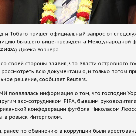
ад и Тобаго пришел официальный запрос от спецсл
адицию бывшего вице-президента Международной 
(ФИФА) Джека Уорнера.
со своей стороны заявил, что власти островного г
рассмотреть всю документацию, и только потом пр
ьное решение, сообщает Reuters.
МИ появлялась информация о том, что господин Уо
другим экс-сотрудником FIFA, бывшим руководител
иканской конфедерации футбола Николасом Леосо
ы в розыск Интерполом.
, ранее по обвинению в коррупции были арестован