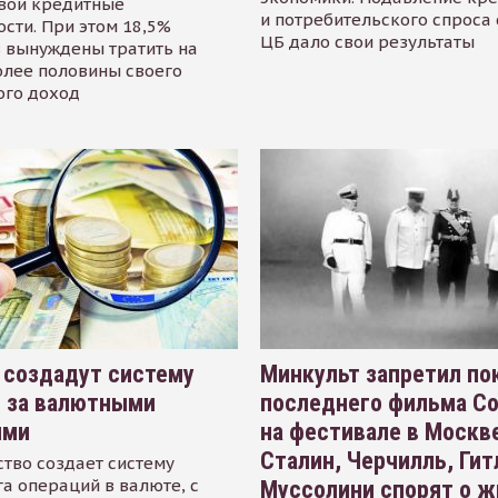
свои кредитные
и потребительского спроса
сти. При этом 18,5%
ЦБ дало свои результаты
 вынуждены тратить на
олее половины своего
ого доход
 создадут систему
Минкульт запретил по
я за валютными
последнего фильма С
ями
на фестивале в Москве
Сталин, Черчилль, Гит
тво создает систему
а операций в валюте, с
Муссолини спорят о ж