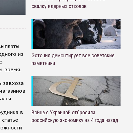
свалку ядерных отходов
 выплаты
одного из
Эстония демонтирует все советские
о
памятники
ты время.
ь завхоза
 магазинов
ался.
рудника в
Война с Украиной отбросила
 статье
российскую экономику на 4 года назад
рожности