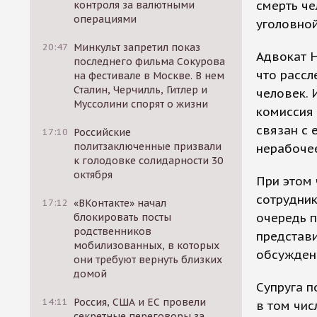
смерть че
контроля за валютными
операциями
уголовной
20:47
Минкульт запретил показ
Адвокат 
последнего фильма Сокурова
что рассл
на фестивале в Москве. В нем
Сталин, Черчилль, Гитлер и
человек. 
Муссолини спорят о жизни
комиссия 
связан с 
17:10
Российские
политзаключенные призвали
нерабочее
к голодовке солидарности 30
октября
При этом 
сотрудник
17:12
«ВКонтакте» начал
очередь 
блокировать посты
родственников
представи
мобилизованных, в которых
обсужден
они требуют вернуть близких
домой
Супруга п
14:11
Россия, США и ЕС провели
в том чис
секретные переговоры за