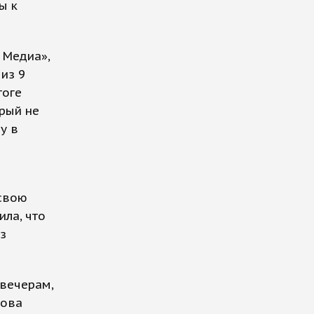
ы к
 Медиа»,
из 9
тоге
рый не
у в
 свою
ла, что
з
 вечерам,
нова