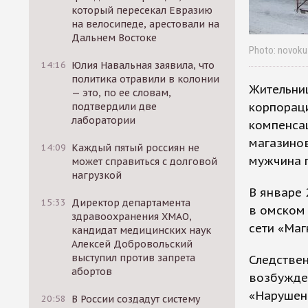
который пересекал Евразию
на велосипеде, арестовали на
Дальнем Востоке
Photo: novoku
14:16
Юлия Навальная заявила, что
политика отравили в колонии
Жительниц
— это, по ее словам,
корпораци
подтвердили две
лаборатории
компенсац
магазинов
14:09
Каждый пятый россиян не
мужчина 
может справиться с долговой
нагрузкой
В январе 
15:33
Директор департамента
в омском 
здравоохранения ХМАО,
сети «Маг
кандидат медицинских наук
Алексей Добровольский
выступил против запрета
Следствен
абортов
возбужден
«Нарушен
20:58
В России создадут систему