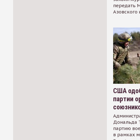
передать М
Азовского 
США одоб
партии о
союзник
Администр
Дональда 
партию во
в рамках м