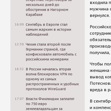
входила п
несколько дней до
мужчина о
обострения в Нагорном
Карабахе
вернулс
16:09
Сентябрь в Европе стал
Российск
самым жарким в истории
сотрудник
наблюдений
обязатель
12:39
Чехия стала второй после
производс
Германии страной, где
получила,
конфисковали автомобиль с
российскими номерами
Чтобы пол
18:32
В России началась вторая
женщина о
волна блокировок VPN по
вывод ком
одному из самых
Потеснов
распространенных и удобных
протоколов WireGuard
вреда в р
17:07
Власти Финляндии заплатят
В сентябр
по 750 евро
и компен
землевладельцам за