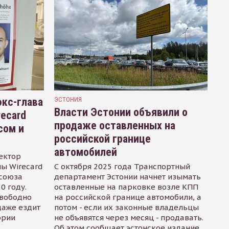
кс-глава
ЭСТОНИЯ
Власти Эстонии объявили о
recard
продаже оставленных на
сом и
российской границе
автомобилей
ектор
ы Wirecard
С октября 2025 года Транспортный
осоюза
департамент Эстонии начнет изымать
0 году.
оставленные на парковке возле КПП
свободно
на российской границе автомобили, а
даже ездит
потом - если их законные владельцы
ории
не объявятся через месяц - продавать.
Об этом сообщает эстонское издание