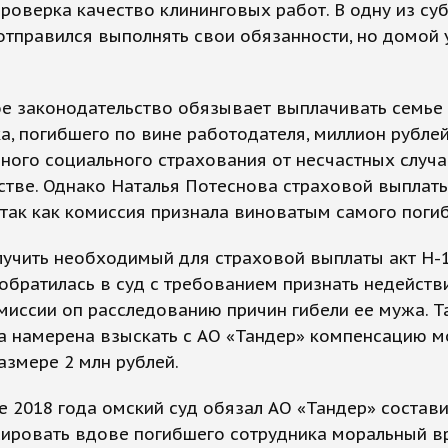
роверка качество клининговых работ. В одну из су
тправился выполнять свои обязанности, но домой 
я.
ое законодательство обязывает выплачивать семье
а, погибшего по вине работодателя, миллион рубле
ного социального страхования от несчастных случа
тве. Однако Наталья Потеснова страховой выплат
 так как комиссия признала виноватым самого поги
учить необходимый для страховой выплаты акт Н-1
братилась в суд с требованием признать недейст
иссии оп расследованию причин гибели ее мужа. Т
а намерена взыскать с АО «Тандер» компенсацию м
азмере 2 млн рублей.
е 2018 года омский суд обязал АО «Тандер» состави
сировать вдове погибшего сотрудника моральный в