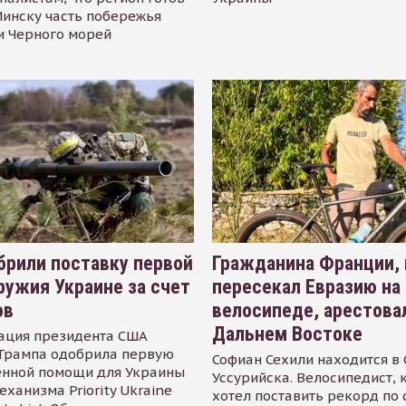
инску часть побережья
и Черного морей
рили поставку первой
Гражданина Франции,
ружия Украине за счет
пересекал Евразию на
ов
велосипеде, арестова
Дальнем Востоке
ация президента США
Трампа одобрила первую
Софиан Сехили находится в
енной помощи для Украины
Уссурийска. Велосипедист,
еханизма Priority Ukraine
хотел поставить рекорд по 