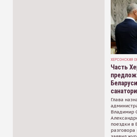
ХЕРСОНСКАЯ О
Часть Хе
предлож
Беларуси
санатор
Глава назн
администр
Владимир С
Александр
поездки в 
разговора 
заявил жур