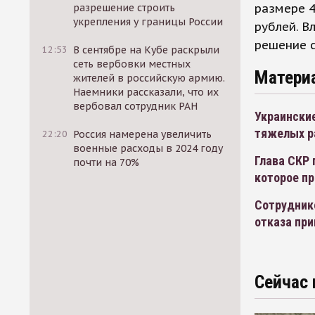
размере 4
разрешение строить
укрепления у границы России
рублей. В
решение с
12:53
В сентябре на Кубе раскрыли
сеть вербовки местных
Матери
жителей в российскую армию.
Наемники рассказали, что их
вербовал сотрудник РАН
Украинские
тяжелых р
22:20
Россия намерена увеличить
военные расходы в 2024 году
Глава СКР 
почти на 70%
которое пр
Сотруднико
отказа пр
Сейчас 