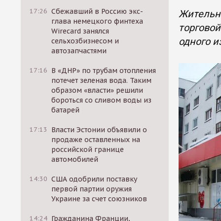
17:26
Сбежавший в Россию экс-
Жительни
глава немецкого финтеха
торговой
Wirecard занялся
одного и
сельхозбизнесом и
автозапчастями
17:16
В «ДНР» по трубам отопления
потечет зеленая вода. Таким
образом «власти» решили
бороться со сливом воды из
батарей
17:13
Власти Эстонии объявили о
продаже оставленных на
российской границе
автомобилей
14:30
США одобрили поставку
первой партии оружия
Украине за счет союзников
14:24
Гражданина Франции,