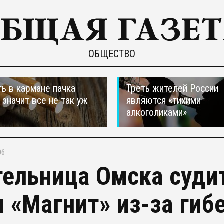
ОБЩЕСТВО
ть в кармане пачка
Треть жителей России
, значит все не так уж
являются «тихими
алкоголиками»
06
ельница Омска судит
и «Магнит» из-за гиб