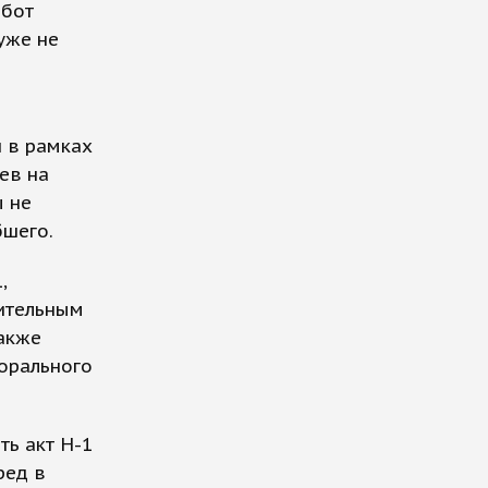
ббот
уже не
й в рамках
ев на
ы не
бшего.
,
вительным
акже
орального
ть акт Н-1
ред в