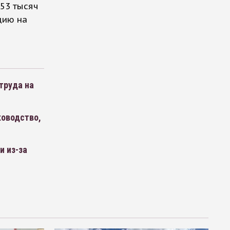
 53 тысяч
цию на
труда на
ководство,
и из-за