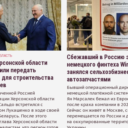
БЛАСТЬ
Сбежавший в Россию э
рсонской области
немецкого финтеха Wi
или передать
занялся сельхозбизне
 для строительства
автозапчастями
иев
Бывший операционный дир
аченной Россией
немецкой платёжной систем
ации Херсонской области
Ян Марсалек бежал из Евр
альдо встретился с
после краха компании в 202
ом Лукашенко в ходе своей
Сейчас он живёт в Москве, 
Беларусь. После этого
перемещается по России и 
глава Херсонской области
на оккупированные террит
налистам, что регион готов
Украины