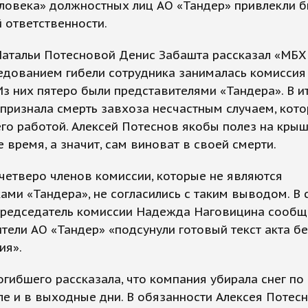
ловека» должностных лиц АО «Тандер» привлекли б
 ответственности.
Натальи Потесновой Денис Забашта рассказал «МБХ
едованием гибели сотрудника занималась комиссия 
Из них пятеро были представителями «Тандера». В и
признала смерть завхоза несчастным случаем, кото
его работой. Алексей Потеснов якобы полез на крыш
 время, а значит, сам виноват в своей смерти.
четверо членов комиссии, которые не являются
ами «Тандера», не согласились с таким выводом. В
председатель комиссии Надежда Наговицина сообщи
тели АО «Тандер» «подсунули готовый текст акта бе
ия».
огибшего рассказала, что компания убирала снег по
ле и в выходные дни. В обязанности Алексея Потес