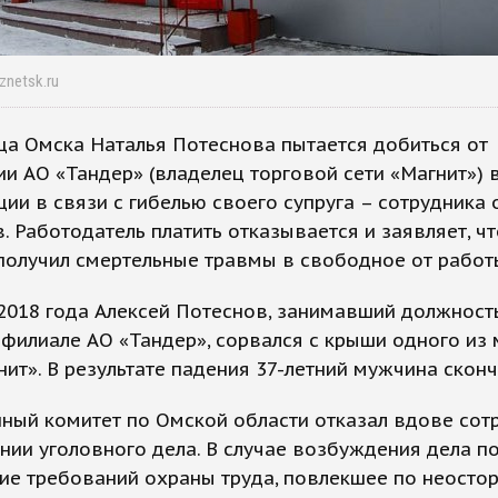
znetsk.ru
а Омска Наталья Потеснова пытается добиться от
и АО «Тандер» (владелец торговой сети «Магнит»)
ии в связи с гибелью своего супруга – сотрудника 
. Работодатель платить отказывается и заявляет, чт
получил смертельные травмы в свободное от рабо
2018 года Алексей Потеснов, занимавший должност
филиале АО «Тандер», сорвался с крыши одного из
нит». В результате падения 37-летний мужчина сконч
ный комитет по Омской области отказал вдове сот
ии уголовного дела. В случае возбуждения дела по
ие требований охраны труда, повлекшее по неосто