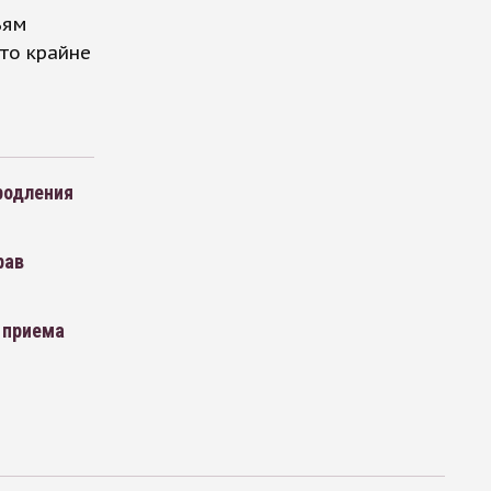
ьям
то крайне
родления
рав
 приема