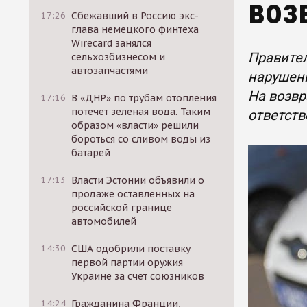
воз
17:26
Сбежавший в Россию экс-
глава немецкого финтеха
Wirecard занялся
Правител
сельхозбизнесом и
автозапчастями
нарушени
На возвр
17:16
В «ДНР» по трубам отопления
потечет зеленая вода. Таким
ответств
образом «власти» решили
бороться со сливом воды из
батарей
17:13
Власти Эстонии объявили о
продаже оставленных на
российской границе
автомобилей
14:30
США одобрили поставку
первой партии оружия
Украине за счет союзников
14:24
Гражданина Франции,