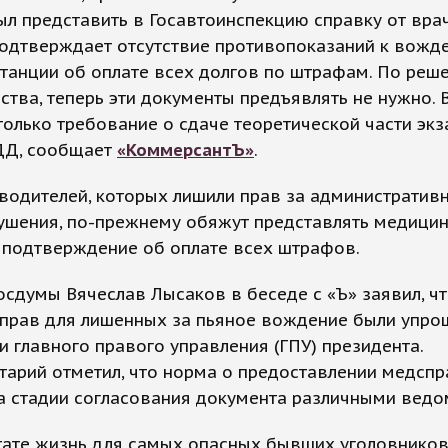
л представить в Госавтоинспекцию справку от врач
одтверждает отсутствие противопоказаний к вожде
танции об оплате всех долгов по штрафам. По реш
ства, теперь эти документы предъявлять не нужно. 
только требование о сдаче теоретической части эк
ДД, сообщает
«КоммерсантЪ»
.
водителей, которых лишили прав за административ
ушения, по-прежнему обяжут представлять медици
 подтверждение об оплате всех штрафов.
осдумы Вячеслав Лысаков в беседе с «Ъ» заявил, ч
 прав для лишенных за пьяное вождение были упро
и главного правого управления (ГПУ) президента.
арий отметил, что норма о предоставлении медспр
на стадии согласования документа различными вед
тате жизнь для самых опасных бывших уголовнико