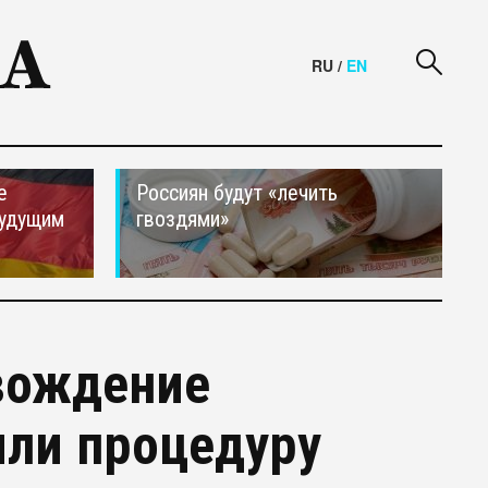
RU
/
EN
е
Россиян будут «лечить
будущим
гвоздями»
вождение
или процедуру