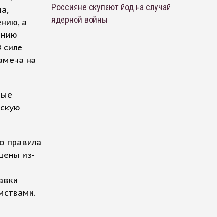
Россияне скупают йод на случай
а,
ядерной войны
нию, а
ению
В силе
замена на
ные
нскую
то правила
щены из-
авки
омствами.
в