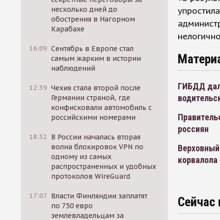
несколько дней до
упростила
обострения в Нагорном
администр
Карабахе
нелогично
16:09
Сентябрь в Европе стал
Матери
самым жарким в истории
наблюдений
ГИБДД дал
12:39
Чехия стала второй после
водительс
Германии страной, где
конфисковали автомобиль с
Правительс
российскими номерами
россиян
18:32
В России началась вторая
волна блокировок VPN по
Верховный 
одному из самых
корвалола
распространенных и удобных
протоколов WireGuard
17:07
Власти Финляндии заплатят
Сейчас 
по 750 евро
землевладельцам за