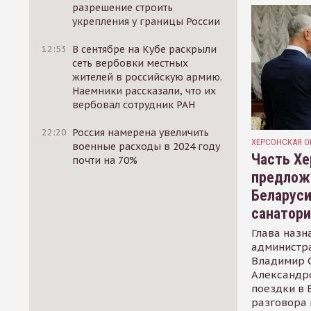
разрешение строить
укрепления у границы России
12:53
В сентябре на Кубе раскрыли
сеть вербовки местных
жителей в российскую армию.
Наемники рассказали, что их
вербовал сотрудник РАН
22:20
Россия намерена увеличить
ХЕРСОНСКАЯ О
военные расходы в 2024 году
Часть Хе
почти на 70%
предлож
Беларуси
санатор
Глава назн
администр
Владимир С
Александр
поездки в 
разговора 