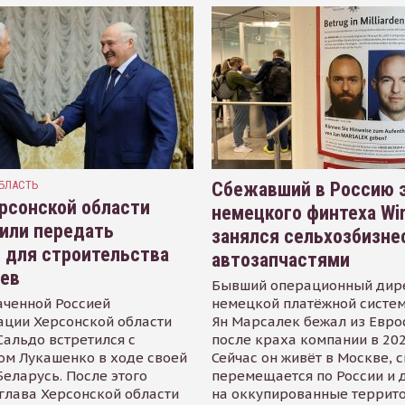
БЛАСТЬ
Сбежавший в Россию э
рсонской области
немецкого финтеха Wi
или передать
занялся сельхозбизне
 для строительства
автозапчастями
иев
Бывший операционный дир
аченной Россией
немецкой платёжной систем
ации Херсонской области
Ян Марсалек бежал из Евр
альдо встретился с
после краха компании в 202
ом Лукашенко в ходе своей
Сейчас он живёт в Москве, 
Беларусь. После этого
перемещается по России и 
глава Херсонской области
на оккупированные террит