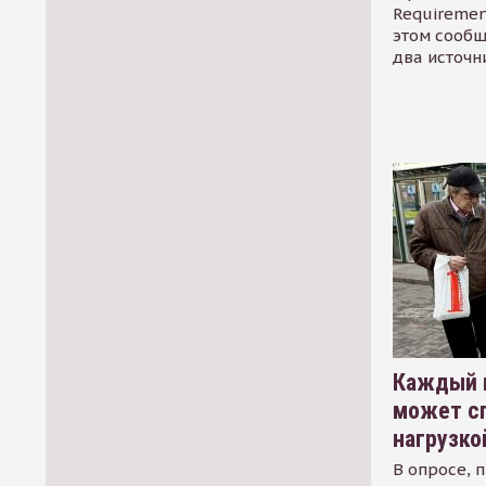
Requirement
этом сообщ
два источн
Каждый 
может сп
нагрузко
В опросе, 