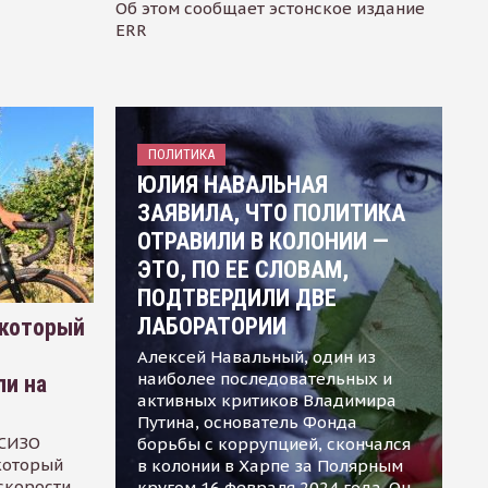
Об этом сообщает эстонское издание
ERR
ПОЛИТИКА
ЮЛИЯ НАВАЛЬНАЯ
ЗАЯВИЛА, ЧТО ПОЛИТИКА
ОТРАВИЛИ В КОЛОНИИ —
ЭТО, ПО ЕЕ СЛОВАМ,
ПОДТВЕРДИЛИ ДВЕ
ЛАБОРАТОРИИ
 который
Алексей Навальный, один из
наиболее последовательных и
ли на
активных критиков Владимира
Путина, основатель Фонда
 СИЗО
борьбы с коррупцией, скончался
 который
в колонии в Харпе за Полярным
скорости
кругом 16 февраля 2024 года. Он