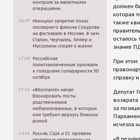
контроля за валютными
должен бы
операциями
которая п
20:47
Минкульт запретил показ
также кви
последнего фильма Сокурова
правитель
на фестивале в Москве. В нем
осталось 
Сталин, Черчилль, Гитлер и
Муссолини спорят о жизни
знание П
17:10
Российские
При этом 
политзаключенные призвали
правонар
к голодовке солидарности 30
справку и
октября
17:12
«ВКонтакте» начал
Депутат Г
блокировать посты
возврата
родственников
за позици
мобилизованных, в которых
они требуют вернуть близких
Парламент
домой
исчезла 
14:11
Россия, США и ЕС провели
«В резуль
секретные переговоры за