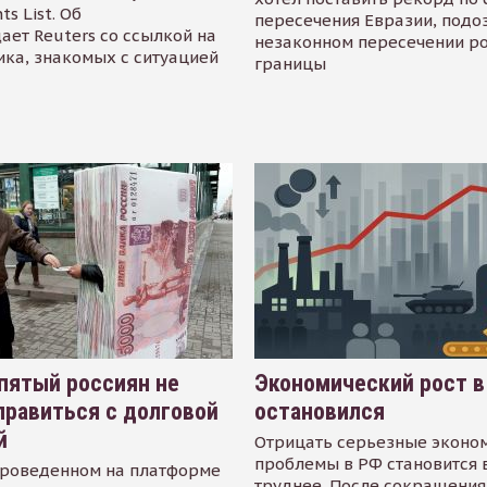
s List. Об
пересечения Евразии, подо
ает Reuters со ссылкой на
незаконном пересечении р
ика, знакомых с ситуацией
границы
пятый россиян не
Экономический рост в
равиться с долговой
остановился
й
Отрицать серьезные эконо
проблемы в РФ становится 
проведенном на платформе
труднее. После сокращения