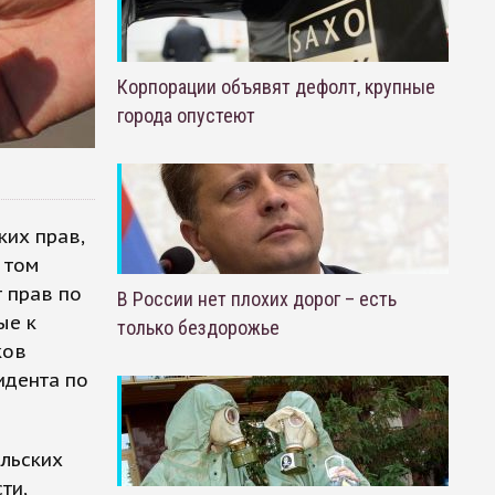
Корпорации объявят дефолт, крупные
города опустеют
их прав,
 том
т прав по
В России нет плохих дорог – есть
ые к
только бездорожье
ков
идента по
льских
ти,