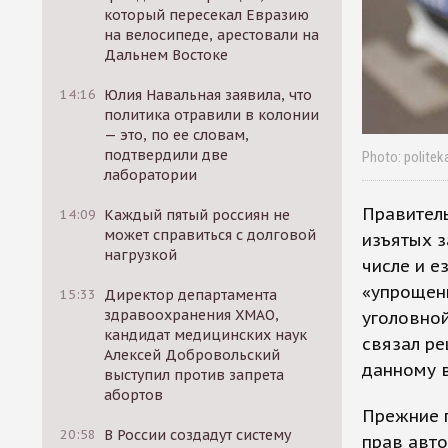
который пересекал Евразию
на велосипеде, арестовали на
Дальнем Востоке
14:16
Юлия Навальная заявила, что
политика отравили в колонии
— это, по ее словам,
подтвердили две
Photo: politek
лаборатории
Правитель
14:09
Каждый пятый россиян не
может справиться с долговой
изъятых з
нагрузкой
числе и е
«упрощенк
15:33
Директор департамента
здравоохранения ХМАО,
уголовной
кандидат медицинских наук
связал ре
Алексей Добровольский
данному 
выступил против запрета
абортов
Прежние п
20:58
В России создадут систему
прав авто