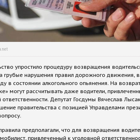
a.net
ство упростило процедуру возвращения водительск
а грубые нарушения правил дорожного движения, в
зду в состоянии алкогольного опьянения. На возвра
е» могут рассчитывать даже водители, привлеченн
 ответственности. Депутат Госдумы Вячеслав Лыса
шение правительства с позицией Управделами през
вопросу.
равила предполагали, что для возвращения водите
мобилист, привлеченный к уголовной ответственнос