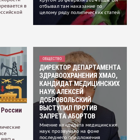
зревается в
отбывал там наказание по
оссийской
целому ряду политических статей
ОБЩЕСТВО
ДИРЕКТОР ДЕПАРТАМЕНТА
ЗДРАВООХРАНЕНИЯ ХМАО,
КАНДИДАТ МЕДИЦИНСКИХ
НАУК АЛЕКСЕЙ
ДОБРОВОЛЬСКИЙ
ВЫСТУПИЛ ПРОТИВ
 России
ЗАПРЕТА АБОРТОВ
Мнение кандидата медицинских
мические
наук прозвучало на фоне
все
последнего предложения
 ВВП в