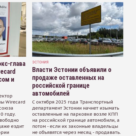
кс-глава
ЭСТОНИЯ
Власти Эстонии объявили о
recard
продаже оставленных на
сом и
российской границе
автомобилей
ектор
ы Wirecard
С октября 2025 года Транспортный
осоюза
департамент Эстонии начнет изымать
0 году.
оставленные на парковке возле КПП
свободно
на российской границе автомобили, а
даже ездит
потом - если их законные владельцы
ории
не объявятся через месяц - продавать.