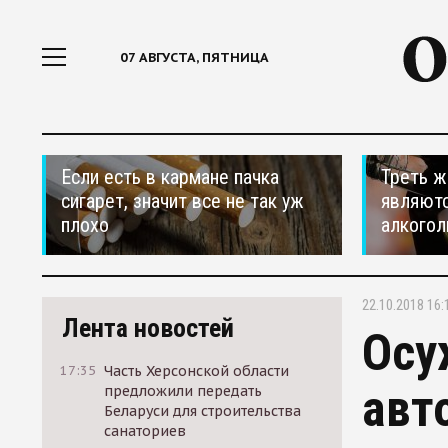
07 АВГУСТА, ПЯТНИЦА
Если есть в кармане пачка
Треть ж
сигарет, значит все не так уж
являютс
плохо
алкогол
22.10.2018 16:
Лента новостей
Осу
17:35
Часть Херсонской области
авт
предложили передать
Беларуси для строительства
санаториев