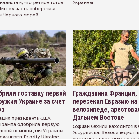
налистам, что регион готов
Украины
инску часть побережья
и Черного морей
рили поставку первой
Гражданина Франции,
ружия Украине за счет
пересекал Евразию на
ов
велосипеде, арестова
Дальнем Востоке
ация президента США
Трампа одобрила первую
Софиан Сехили находится в
енной помощи для Украины
Уссурийска. Велосипедист,
еханизма Priority Ukraine
хотел поставить рекорд по 