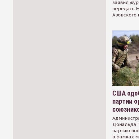
заявил жур
передать М
Азовского 
США одоб
партии о
союзник
Администр
Дональда 
партию во
в рамках м