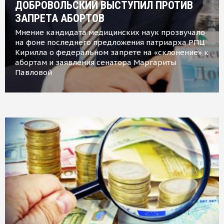
ДОБРОВОЛЬСКИЙ ВЫСТУПИЛ ПРОТИВ
ЗАПРЕТА АБОРТОВ
Мнение кандидата медицинских наук прозвучало
на фоне последнего предложения патриарха РПЦ
Кирилла о федеральном запрете на «склонение» к
абортам и заявления сенатора Маргариты
Павловой