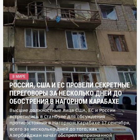
В МИРЕ
РОССИЯ, США И ЕС ПРОВЕЛИ СЕКРЕТНЫЕ
ПЕРЕГОВОРЫ ЗА НЕСКОЛЬКО ДНЕЙ ДО
ОБОСТРЕНИЯ В НАГОРНОМ КАРАБАХЕ
Высшие должностные лица США, ЕС и России
встретились в Стамбуле для обсуждения
противостояния в Нагорном Карабахе 17 сентября,
всего за несколько дней до того, как
Азербайджан начал обстрел непризнанной