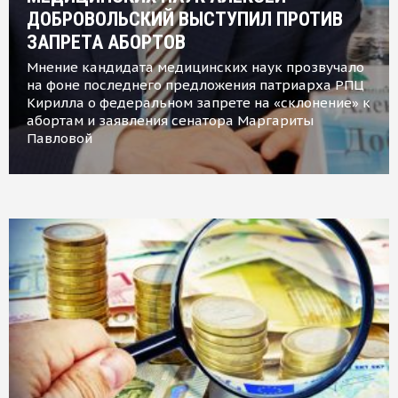
ДОБРОВОЛЬСКИЙ ВЫСТУПИЛ ПРОТИВ
ЗАПРЕТА АБОРТОВ
Мнение кандидата медицинских наук прозвучало
на фоне последнего предложения патриарха РПЦ
Кирилла о федеральном запрете на «склонение» к
абортам и заявления сенатора Маргариты
Павловой