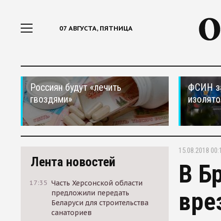
07 АВГУСТА, ПЯТНИЦА
Россиян будут «лечить
ФСИН за
гвоздями»
изолято
15.08.2018 00:
Лента новостей
В Б
17:35
Часть Херсонской области
вре
предложили передать
Беларуси для строительства
санаториев