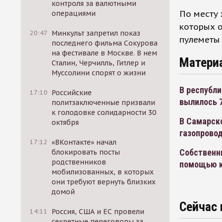
контроля за валютными
По месту
операциями
которых о
20:47
Минкульт запретил показ
пулеметы 
последнего фильма Сокурова
на фестивале в Москве. В нем
Матери
Сталин, Черчилль, Гитлер и
Муссолини спорят о жизни
В республи
17:10
Российские
вылилось 
политзаключенные призвали
к голодовке солидарности 30
В Самарско
октября
газопрово
17:12
«ВКонтакте» начал
Собственни
блокировать посты
родственников
помощью к
мобилизованных, в которых
они требуют вернуть близких
домой
Сейчас 
14:11
Россия, США и ЕС провели
секретные переговоры за