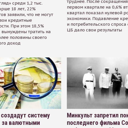
труднее. После сокращения
гляд» среди 1,2 тыс.
первом квартале на 0,6% в
арше 18 лет, 22%
квартал показал нулевой р
ов заявили, что не могут
экономики. Подавление кр
свои кредитные
и потребительского спроса
сти. При этом 18,5%
ЦБ дало свои результаты
 вынуждены тратить на
олее половины своего
ого доход
 создадут систему
Минкульт запретил по
я за валютными
последнего фильма С