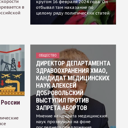
скорости
кругом 16 февраля 2024 года. Он
зревается в
отбывал там наказание по
оссийской
целому ряду политических статей
ОБЩЕСТВО
ДИРЕКТОР ДЕПАРТАМЕНТА
ЗДРАВООХРАНЕНИЯ ХМАО,
КАНДИДАТ МЕДИЦИНСКИХ
НАУК АЛЕКСЕЙ
ДОБРОВОЛЬСКИЙ
ВЫСТУПИЛ ПРОТИВ
 России
ЗАПРЕТА АБОРТОВ
Мнение кандидата медицинских
мические
наук прозвучало на фоне
все
последнего предложения