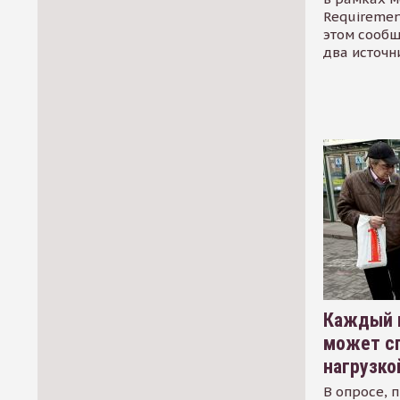
Requirement
этом сообщ
два источн
Каждый 
может сп
нагрузко
В опросе, 