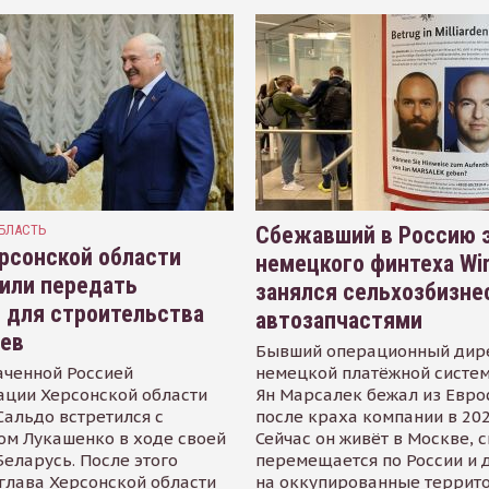
БЛАСТЬ
Сбежавший в Россию э
рсонской области
немецкого финтеха Wi
или передать
занялся сельхозбизне
 для строительства
автозапчастями
иев
Бывший операционный дир
аченной Россией
немецкой платёжной систем
ации Херсонской области
Ян Марсалек бежал из Евр
альдо встретился с
после краха компании в 202
ом Лукашенко в ходе своей
Сейчас он живёт в Москве, 
Беларусь. После этого
перемещается по России и 
глава Херсонской области
на оккупированные террит