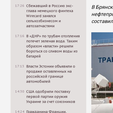
17:26
Сбежавший в Россию экс-
В Брянск
глава немецкого финтеха
нефтепро
Wirecard занялся
составил
сельхозбизнесом и
автозапчастями
17:16
В «ДНР» по трубам отопления
потечет зеленая вода. Таким
образом «власти» решили
бороться со сливом воды из
батарей
17:13
Власти Эстонии объявили о
продаже оставленных на
российской границе
автомобилей
14:30
США одобрили поставку
первой партии оружия
Украине за счет союзников
14:24
Гражданина Франции,