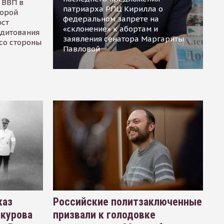
 ВВП в
патриарха РПЦ Кирилла о
торой
федеральном запрете на
ост
«склонение» к абортам и
едитования
заявления сенатора Маргариты
 со стороны
Павловой
каз
Российские политзаключенные
окурова
призвали к голодовке