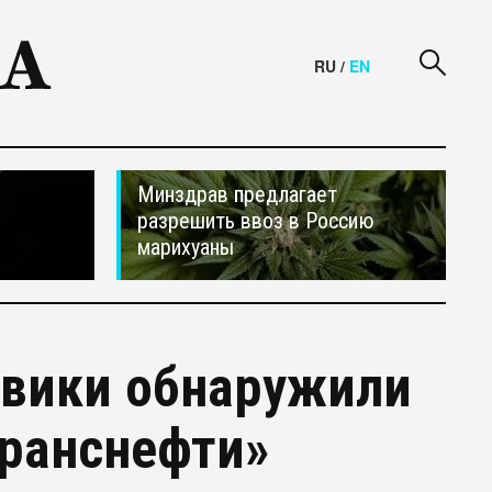
RU
/
EN
Минздрав предлагает
разрешить ввоз в Россию
марихуаны
овики обнаружили
Транснефти»