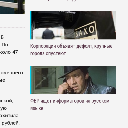
СБ
 По
Корпорации объявят дефолт, крупные
коло 47
города опустеют
дочернего
ые
ской,
ФБР ищет информаторов на русском
ную
языке
охитила
 рублей.