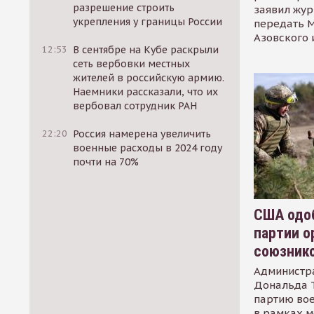
разрешение строить
заявил жур
укрепления у границы России
передать М
Азовского 
12:53
В сентябре на Кубе раскрыли
сеть вербовки местных
жителей в российскую армию.
Наемники рассказали, что их
вербовал сотрудник РАН
22:20
Россия намерена увеличить
военные расходы в 2024 году
почти на 70%
США одоб
партии о
союзник
Администр
Дональда 
партию во
в рамках м