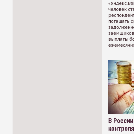
«Яндекс.Вз
человек ст
респондент
погашать 
задолженно
заемщиков
выплаты б
ежемесячн
В России
контрол