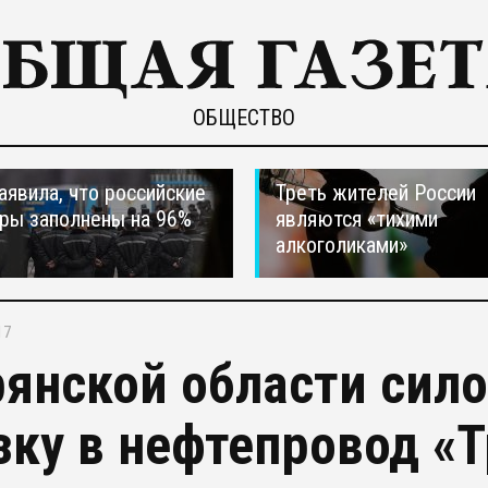
ОБЩЕСТВО
явила, что российские
Треть жителей России
ры заполнены на 96%
являются «тихими
алкоголиками»
17
рянской области сил
зку в нефтепровод «