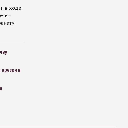
, в ходе
еты-
анату.
чву
 врезки в
а