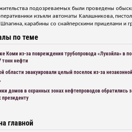
 жительства подозреваемых были проведены обыски
перативники изъяли автоматы Калашникова, пистол
Шпагина, карабины со снайперскими прицелами и гр
алы по теме
ке Коми из-за повреждения трубопровода «Лукойла» в по
7 тонн нефти
й области эвакуировали целый поселок из-за незаконной
д
ки домов в охранных зонах нефтепроводов обратились з
 президенту
на главной