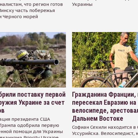
налистам, что регион готов
Украины
инску часть побережья
и Черного морей
рили поставку первой
Гражданина Франции,
ружия Украине за счет
пересекал Евразию на
ов
велосипеде, арестова
Дальнем Востоке
ация президента США
Трампа одобрила первую
Софиан Сехили находится в
енной помощи для Украины
Уссурийска. Велосипедист,
еханизма Priority Ukraine