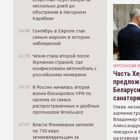
несколько дней до
обострения в Нагорном
Карабахе
16:09
Сентябрь в Европе стал
самым жарким в истории
наблюдений
12:39
Чехия стала второй после
Германии страной, где
ХЕРСОНСКАЯ О
конфисковали автомобиль с
Часть Хе
российскими номерами
предлож
18:32
В России началась вторая
Беларуси
волна блокировок VPN по
санатор
одному из самых
распространенных и удобных
Глава назн
протоколов WireGuard
администр
Владимир С
17:07
Власти Финляндии заплатят
Александр
по 750 евро
поездки в 
землевладельцам за
разговора 