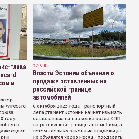
кс-глава
ЭСТОНИЯ
Власти Эстонии объявили о
recard
продаже оставленных на
сом и
российской границе
автомобилей
ектор
ы Wirecard
С октября 2025 года Транспортный
осоюза
департамент Эстонии начнет изымать
0 году.
оставленные на парковке возле КПП
свободно
на российской границе автомобили, а
даже ездит
потом - если их законные владельцы
ории
не объявятся через месяц - продавать.