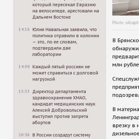
который пересекал Евразию
на велосипеде, арестовали на
Дальнем Востоке
Photo: oilcapit
14:16
Юлия Навальная заявила, что
политика отравили в колонии
В Брянско
— это, по ее словам,
обнаружи
подтвердили две
лаборатории
предварит
млн рубле
14:09
Каждый пятый россиян не
может справиться с долговой
Спецслуж
нагрузкой
предприят
15:33
Директор департамента
подозрева
здравоохранения ХМАО,
кандидат медицинских наук
В материа
Алексей Добровольский
выступил против запрета
Ленингра
абортов
врезку в
дизельное
20:58
В России создадут систему