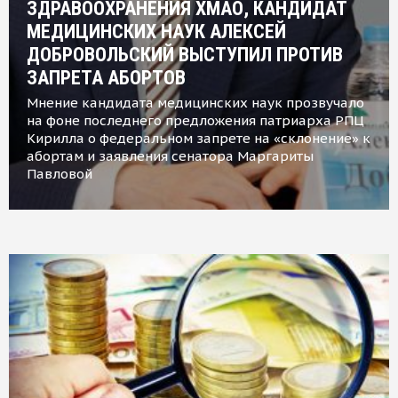
ЗДРАВООХРАНЕНИЯ ХМАО, КАНДИДАТ
МЕДИЦИНСКИХ НАУК АЛЕКСЕЙ
ДОБРОВОЛЬСКИЙ ВЫСТУПИЛ ПРОТИВ
ЗАПРЕТА АБОРТОВ
Мнение кандидата медицинских наук прозвучало
на фоне последнего предложения патриарха РПЦ
Кирилла о федеральном запрете на «склонение» к
абортам и заявления сенатора Маргариты
Павловой