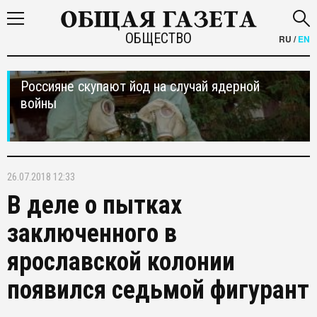
ОБЩЕСТВО
RU
/
EN
Россияне скупают йод на случай ядерной
войны
26.07.2018 12:33
В деле о пытках
заключенного в
ярославской колонии
появился седьмой фигурант