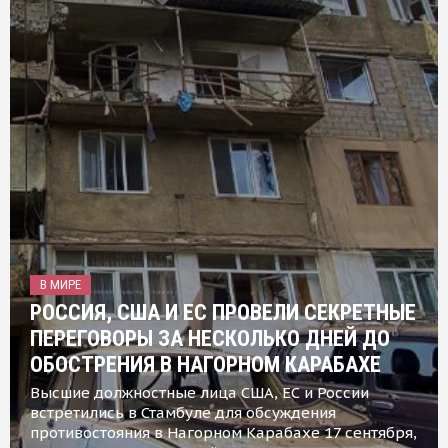
В МИРЕ
РОССИЯ, США И ЕС ПРОВЕЛИ СЕКРЕТНЫЕ
ПЕРЕГОВОРЫ ЗА НЕСКОЛЬКО ДНЕЙ ДО
ОБОСТРЕНИЯ В НАГОРНОМ КАРАБАХЕ
Высшие должностные лица США, ЕС и России
встретились в Стамбуле для обсуждения
противостояния в Нагорном Карабахе 17 сентября,