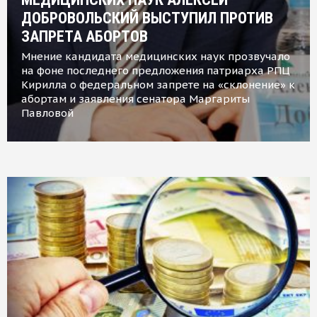
ДОБРОВОЛЬСКИЙ ВЫСТУПИЛ ПРОТИВ
ЗАПРЕТА АБОРТОВ
Мнение кандидата медицинских наук прозвучало
на фоне последнего предложения патриарха РПЦ
Кирилла о федеральном запрете на «склонение» к
абортам и заявления сенатора Маргариты
Павловой