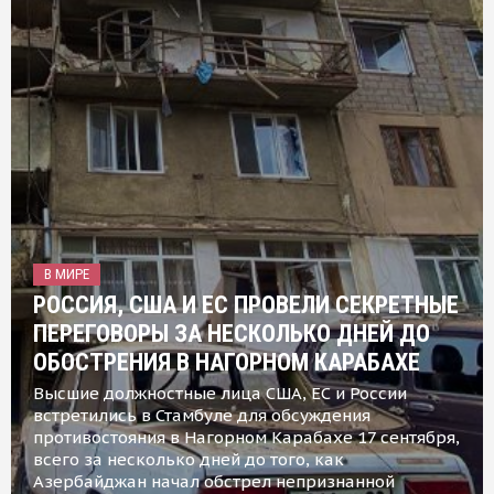
В МИРЕ
РОССИЯ, США И ЕС ПРОВЕЛИ СЕКРЕТНЫЕ
ПЕРЕГОВОРЫ ЗА НЕСКОЛЬКО ДНЕЙ ДО
ОБОСТРЕНИЯ В НАГОРНОМ КАРАБАХЕ
Высшие должностные лица США, ЕС и России
встретились в Стамбуле для обсуждения
противостояния в Нагорном Карабахе 17 сентября,
всего за несколько дней до того, как
Азербайджан начал обстрел непризнанной