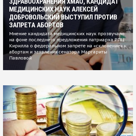
ЗДРАВООХРАНЕНИЯ ХМАО, КАНДИДАТ
МЕДИЦИНСКИХ НАУК АЛЕКСЕЙ
ДОБРОВОЛЬСКИЙ ВЫСТУПИЛ ПРОТИВ
ЗАПРЕТА АБОРТОВ
Мнение кандидата медицинских наук прозвучало
на фоне последнего предложения патриарха РПЦ
Кирилла о федеральном запрете на «склонение» к
абортам и заявления сенатора Маргариты
Павловой