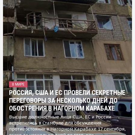
В МИРЕ
РОССИЯ, США И ЕС ПРОВЕЛИ СЕКРЕТНЫЕ
ПЕРЕГОВОРЫ ЗА НЕСКОЛЬКО ДНЕЙ ДО
ОБОСТРЕНИЯ В НАГОРНОМ КАРАБАХЕ
Высшие должностные лица США, ЕС и России
встретились в Стамбуле для обсуждения
противостояния в Нагорном Карабахе 17 сентября,
всего за несколько дней до того, как