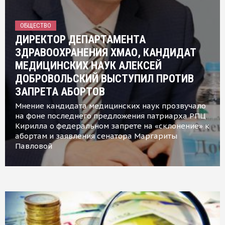
ОБЩЕСТВО
ДИРЕКТОР ДЕПАРТАМЕНТА
ЗДРАВООХРАНЕНИЯ ХМАО, КАНДИДАТ
МЕДИЦИНСКИХ НАУК АЛЕКСЕЙ
ДОБРОВОЛЬСКИЙ ВЫСТУПИЛ ПРОТИВ
ЗАПРЕТА АБОРТОВ
Мнение кандидата медицинских наук прозвучало
на фоне последнего предложения патриарха РПЦ
Кирилла о федеральном запрете на «склонение» к
абортам и заявления сенатора Маргариты
Павловой