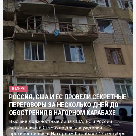
В МИРЕ
РОССИЯ, США И ЕС ПРОВЕЛИ СЕКРЕТНЫЕ
ПЕРЕГОВОРЫ ЗА НЕСКОЛЬКО ДНЕЙ ДО
ОБОСТРЕНИЯ В НАГОРНОМ КАРАБАХЕ
Высшие должностные лица США, ЕС и России
встретились в Стамбуле для обсуждения
противостояния в Нагорном Карабахе 17 сентября,