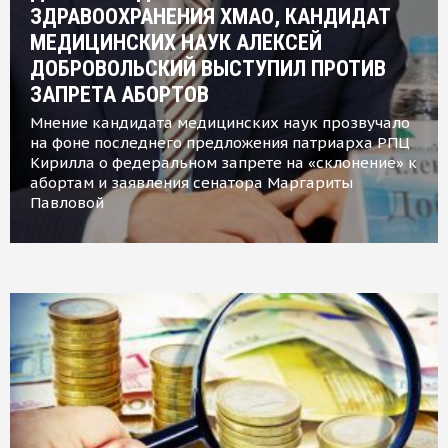
ЗДРАВООХРАНЕНИЯ ХМАО, КАНДИДАТ
МЕДИЦИНСКИХ НАУК АЛЕКСЕЙ
ДОБРОВОЛЬСКИЙ ВЫСТУПИЛ ПРОТИВ
ЗАПРЕТА АБОРТОВ
Мнение кандидата медицинских наук прозвучало
на фоне последнего предложения патриарха РПЦ
Кирилла о федеральном запрете на «склонение» к
абортам и заявления сенатора Маргариты
Павловой