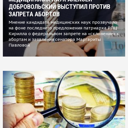
ДОБРОВОЛЬСКИЙ ВЫСТУПИЛ ПРОТИВ
ЗАПРЕТА АБОРТОВ
Мнение кандидата медицинских наук прозвучало
на фоне последнего предложения патриарха РПЦ
Кирилла о федеральном запрете на «склонение» к
абортам и заявления сенатора Маргариты
Павловой