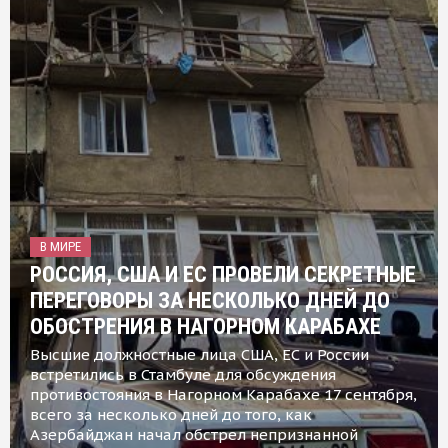
В МИРЕ
РОССИЯ, США И ЕС ПРОВЕЛИ СЕКРЕТНЫЕ
ПЕРЕГОВОРЫ ЗА НЕСКОЛЬКО ДНЕЙ ДО
ОБОСТРЕНИЯ В НАГОРНОМ КАРАБАХЕ
Высшие должностные лица США, ЕС и России
встретились в Стамбуле для обсуждения
противостояния в Нагорном Карабахе 17 сентября,
всего за несколько дней до того, как
Азербайджан начал обстрел непризнанной