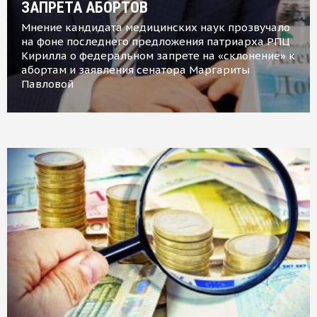
ЗАПРЕТА АБОРТОВ
Мнение кандидата медицинских наук прозвучало
на фоне последнего предложения патриарха РПЦ
Кирилла о федеральном запрете на «склонение» к
абортам и заявления сенатора Маргариты
Павловой